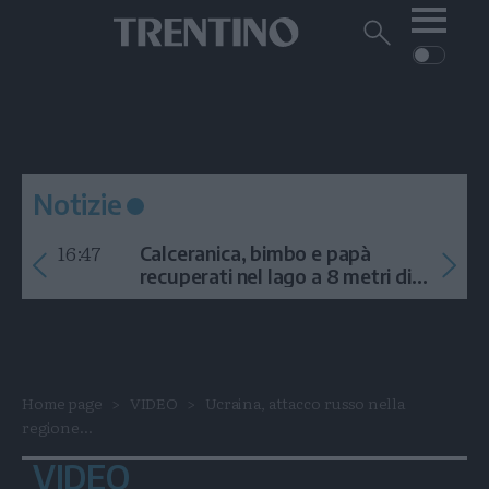
Me
Trentino
Cerca
su
Trentino
Cerca
su
Navigazione
Home
MONTAGNA
Trentino
principale
Facebook
Twitt
I
AMBIENTE
EVENTI
CRONACA
GARDA
CULTURA
PODCAST
Notizie
FOTO
Altre
16:47
Calceranica, bimbo e papà
VIDEO
recuperati nel lago a 8 metri di
profondità
GENERAZIONI
ITALIA-MONDO
Home page
VIDEO
Ucraina, attacco russo nella
regione...
VIDEO