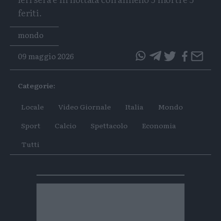
feriti.
Tags
mondo
09 maggio 2026
questo
questo
articolo
articolo
Categorie:
su
su
Whatsapp
Telegram
Locale
Video Giornale
Italia
Mondo
Sport
Calcio
Spettacolo
Economia
Tutti