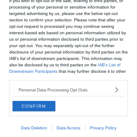
If you wish to opt-out of the sale, sharing to third parties, or
per miracolo"
processing of your personal or sensitive information for
targeted advertising by us, please use the below opt-out
section to confirm your selection. Please note that after your
opt-out request is processed you may continue seeing
interest-based ads based on personal information utilized by
us or personal information disclosed to third parties prior to
your opt-out. You may separately opt-out of the further
disclosure of your personal information by third parties on the
IAB’s list of downstream participants. This information may
also be disclosed by us to third parties on the
IAB’s List of
Downstream Participants
that may further disclose it to other
third parties.
ITALIA
Personal Data Processing Opt Outs
Campi Flegrei, la rabbia dei residenti a
Pozzuoli: "Istituzioni assenti"
CONFIRM
Data Deletion
Data Access
Privacy Policy