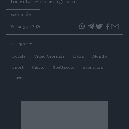
l'orientamento per i giovani
Tags
economia
15 maggio 2026
questo
questo
articolo
articolo
Categorie:
su
su
Whatsapp
Telegram
Locale
Video Giornale
Italia
Mondo
Sport
Calcio
Spettacolo
Economia
Tutti