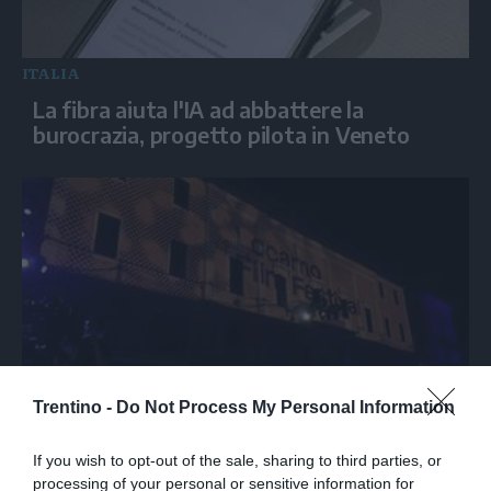
ITALIA
La fibra aiuta l'IA ad abbattere la
burocrazia, progetto pilota in Veneto
Trentino -
Do Not Process My Personal Information
SPETTACOLO
Al via il Locarno Film Festival, premiata
If you wish to opt-out of the sale, sharing to third parties, or
Isabella Rossellini con l'Excellence Award
processing of your personal or sensitive information for