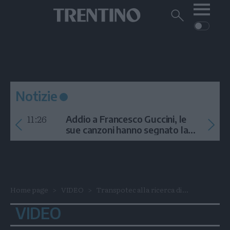
Me
Trentino
Cerca
su
Trentino
Cerca
su
Navigazione
Home
MONTAGNA
Trentino
principale
Facebook
Twitt
I
AMBIENTE
EVENTI
CRONACA
GARDA
CULTURA
PODCAST
Notizie
FOTO
Altre
11:26
Addio a Francesco Guccini, le
VIDEO
sue canzoni hanno segnato la
storia
GENERAZIONI
ITALIA-MONDO
Home page
VIDEO
Transpotec alla ricerca di...
VIDEO