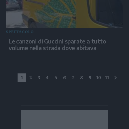
SPETTACOLO
Le canzoni di Guccini sparate a tutto
volume nella strada dove abitava
1
2
3
4
5
6
7
8
9
10
11
succe