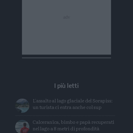
I più letti
L'assalto al lago glaciale del Sorapiss:
un turista ci entra anche col sup
Calceranica, bimbo e papà recuperati
nel lago a 8 metri di profondità