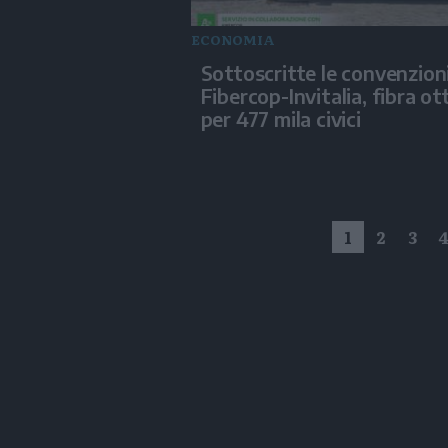
ECONOMIA
Sottoscritte le convenzion
Fibercop-Invitalia, fibra ot
per 477 mila civici
1
2
3