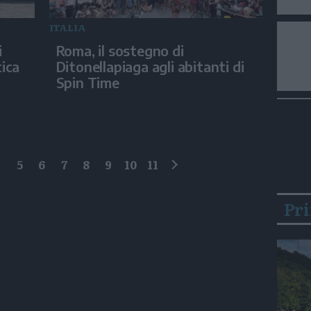
ITALIA
i
Roma, il sostegno di
tica
Ditonellapiaga agli abitanti di
Spin Time
4
5
6
7
8
9
10
11
successivo
Pr