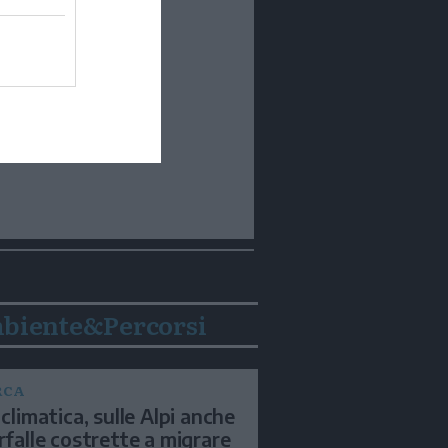
biente&Percorsi
RCA
 climatica, sulle Alpi anche
arfalle costrette a migrare