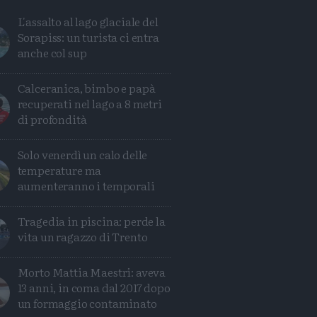
L'assalto al lago glaciale del
Sorapiss: un turista ci entra
anche col sup
Calceranica, bimbo e papà
recuperati nel lago a 8 metri
di profondità
Solo venerdì un calo delle
temperature ma
aumenteranno i temporali
Tragedia in piscina: perde la
vita un ragazzo di Trento
Condividi
Condividi
Twitter
Condividi
Mail
Morto Mattia Maestri: aveva
13 anni, in coma dal 2017 dopo
un formaggio contaminato