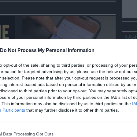
Vid
Do Not Process My Personal Information
to opt-out of the sale, sharing to third parties, or processing of your per
ITALIA
formation for targeted advertising by us, please use the below opt-out s
uoi
La fibra aiuta l'IA ad abbattere
r selection. Please note that after your opt-out request is processed y
 The
la burocrazia, progetto pilota
eing interest-based ads based on personal information utilized by us or
in Veneto
disclosed to third parties prior to your opt-out. You may separately opt-
losure of your personal information by third parties on the IAB’s list of
. This information may also be disclosed by us to third parties on the
IA
Bepp
Participants
that may further disclose it to other third parties.
sta
l Data Processing Opt Outs