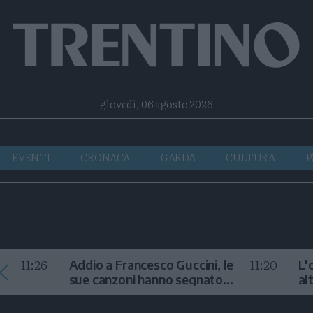
Facebook
Twitter
Instagram
Telegram
RSS
giovedì, 06 agosto 2026
EVENTI
CRONACA
GARDA
CULTURA
P
11:26
11:20
Addio a Francesco Guccini, le
L'
sue canzoni hanno segnato
al
la storia
te