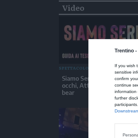
Video
Trentino -
If you wish 
SPETTACOLO
sensitive in
Siamo Serie: L'estate nei t
confirm you
occhi, Attitudini: nessuna,
continue se
bear
information 
further disc
participants
Downstream 
Persona