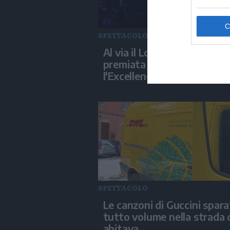
SPETTACOLO
Al via il Locarno Film Festiv
premiata Isabella Rossellin
l'Excellence Award
SPETTACOLO
Le canzoni di Guccini spara
tutto volume nella strada
abitava