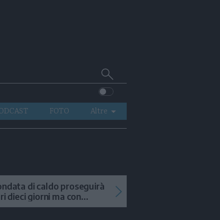
Cerca
su
Trentino
ODCAST
FOTO
Altre
VIDEO
GENERAZIONI
ITALIA-MONDO
ondata di caldo proseguirà
tri dieci giorni ma con
mporali