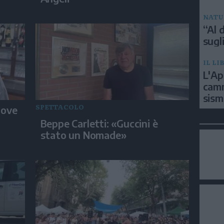
NATU
“Al d
sugli
IL LI
L'Ap
camm
sism
SPETTACOLO
dove
Beppe Carletti: «Guccini è
stato un Nomade»