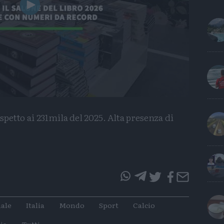
Play
Video
ispetto ai 231mila del 2025. Alta presenza di
questo
questo
articolo
articolo
ale
Italia
Mondo
Sport
Calcio
su
su