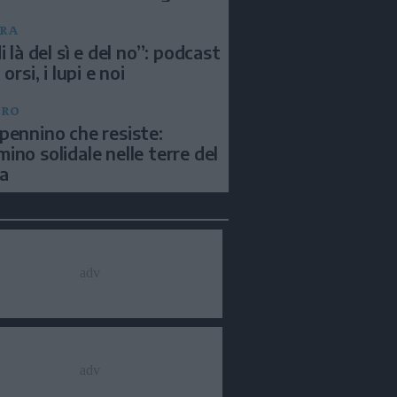
RA
i là del sì e del no”: podcast
 orsi, i lupi e noi
BRO
pennino che resiste:
ino solidale nelle terre del
a