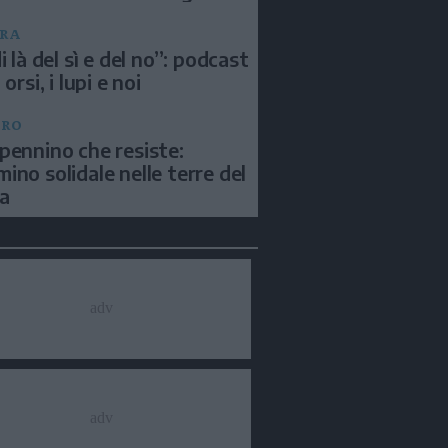
RA
i là del sì e del no”: podcast
 orsi, i lupi e noi
BRO
pennino che resiste:
ino solidale nelle terre del
a