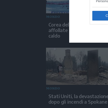
Persona
MONDO
Corea del Nord, spiagge
affollate durante l'ondata 
caldo
MONDO
Stati Uniti, la devastazion
dopo gli incendi a Spokane