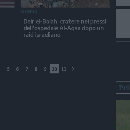
MONDO
Deir el-Balah, cratere nei pressi
dell'ospedale Al-Aqsa dopo un
raid israeliano
4
5
6
7
8
9
10
11
successivo
Pr