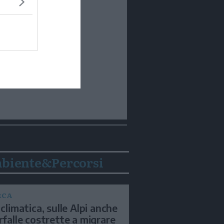
biente&Percorsi
RCA
 climatica, sulle Alpi anche
arfalle costrette a migrare