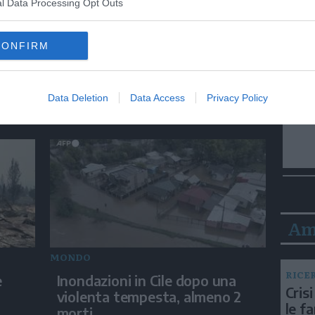
l Data Processing Opt Outs
CONFIRM
SPORT
Parigi, il "volo" sulla Senna con
di
l'eFoil
Data Deletion
Data Access
Privacy Policy
Am
MONDO
RICE
e
Inondazioni in Cile dopo una
Crisi
violenta tempesta, almeno 2
le f
morti