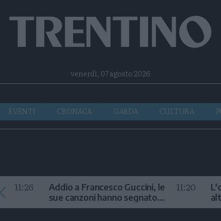
Facebook
Twitter
Instagram
Telegram
RSS
venerdì, 07 agosto 2026
EVENTI
CRONACA
GARDA
CULTURA
P
11:26
11:20
Addio a Francesco Guccini, le
L'
sue canzoni hanno segnato
al
la storia
te