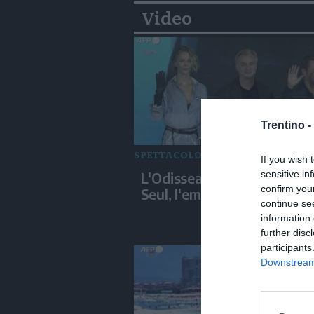
Video
Trentino -
SPETTACOLO
If you wish 
sensitive in
L'Odissea di Nolan sbarca 
confirm you
Seul, l'emozione del cast
continue se
information 
further disc
participants
Downstream 