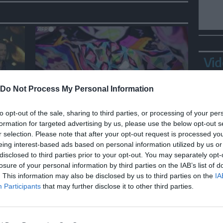
Vid
Do Not Process My Personal Information
MONDO
to opt-out of the sale, sharing to third parties, or processing of your per
formation for targeted advertising by us, please use the below opt-out s
a
Messico, centinaia di
r selection. Please note that after your opt-out request is processed y
mongolfiere di carta illuminano
eing interest-based ads based on personal information utilized by us or
il cielo notturno di Patzcuaro
disclosed to third parties prior to your opt-out. You may separately opt-
losure of your personal information by third parties on the IAB’s list of
Bepp
. This information may also be disclosed by us to third parties on the
IA
sta
Participants
that may further disclose it to other third parties.