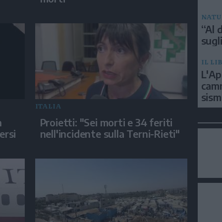
NATU
“Al d
sugli
IL LI
L'Ap
camm
sism
ITALIA
n
Proietti: "Sei morti e 34 feriti
ersi
nell'incidente sulla Terni-Rieti"