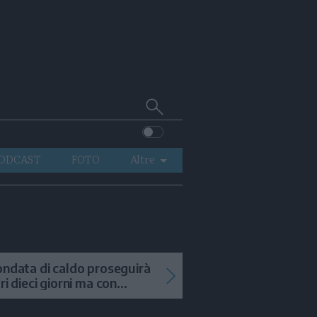
Cerca
su
Trentino
ODCAST
FOTO
Altre
VIDEO
GENERAZIONI
ITALIA-MONDO
ondata di caldo proseguirà
tri dieci giorni ma con
mporali