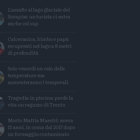
L'assalto al lago glaciale del
Sorapiss: un turista ci entra
anche col sup
Calceranica, bimbo e papà
recuperati nel lago a 8 metri
di profondità
Solo venerdì un calo delle
temperature ma
aumenteranno i temporali
Tragedia in piscina: perde la
vita un ragazzo di Trento
Condividi
Condividi
Twitter
Condividi
Mail
Morto Mattia Maestri: aveva
13 anni, in coma dal 2017 dopo
un formaggio contaminato