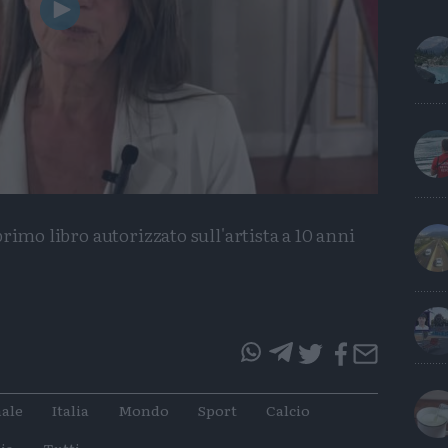
Play
Video
rimo libro autorizzato sull'artista a 10 anni
questo
questo
articolo
articolo
ale
Italia
Mondo
Sport
Calcio
su
su