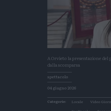
A Orvieto la presentazione del p
dalla scomparsa
Tags
spettacolo
04 giugno 2026
Categorie:
Locale
Video Giorn