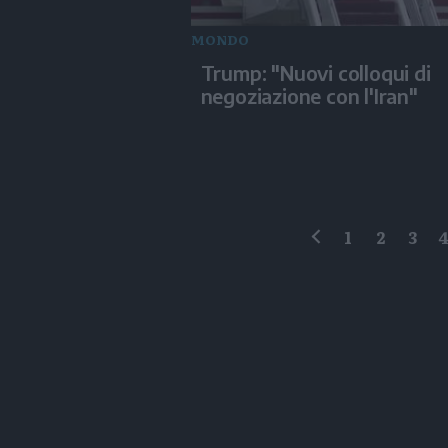
MONDO
Trump: "Nuovi colloqui di
negoziazione con l'Iran"
1
2
3
precedente