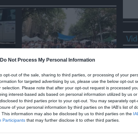
Vid
ITALIA
Do Not Process My Personal Information
i
Ditonellapiaga allo Spin Time
to opt-out of the sale, sharing to third parties, or processing of your per
tica
di Roma
formation for targeted advertising by us, please use the below opt-out s
r selection. Please note that after your opt-out request is processed y
eing interest-based ads based on personal information utilized by us or
disclosed to third parties prior to your opt-out. You may separately opt-
Ortl
losure of your personal information by third parties on the IAB’s list of
in p
. This information may also be disclosed by us to third parties on the
IA
Participants
that may further disclose it to other third parties.