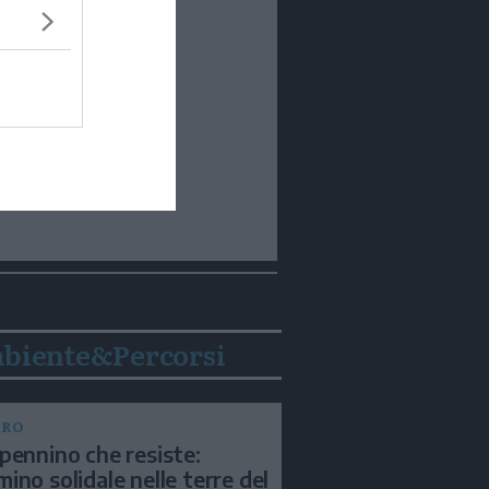
biente&Percorsi
BRO
pennino che resiste:
ino solidale nelle terre del