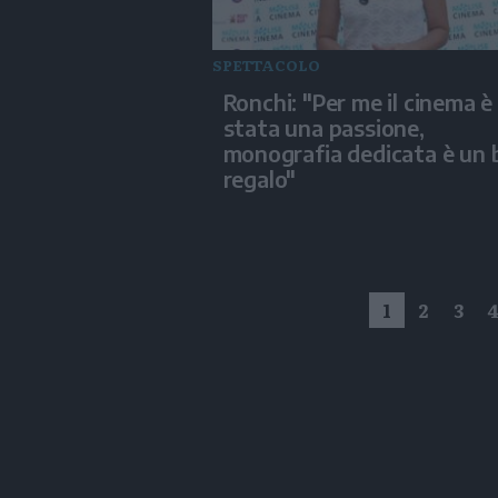
SPETTACOLO
Ronchi: "Per me il cinema è
stata una passione,
monografia dedicata è un 
regalo"
1
2
3