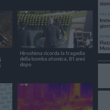
sism
VAL D
Imme
gior
EVEN
Piaz
Muse
Hiroshima ricorda la tragedia
della bomba atomica, 81 anni
i
dopo
i