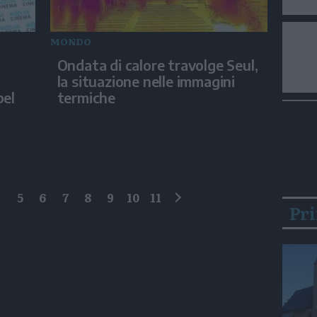
MONDO
Ondata di calore travolge Seul,
la situazione nelle immagini
bel
termiche
4
5
6
7
8
9
10
11
Pr
successivo