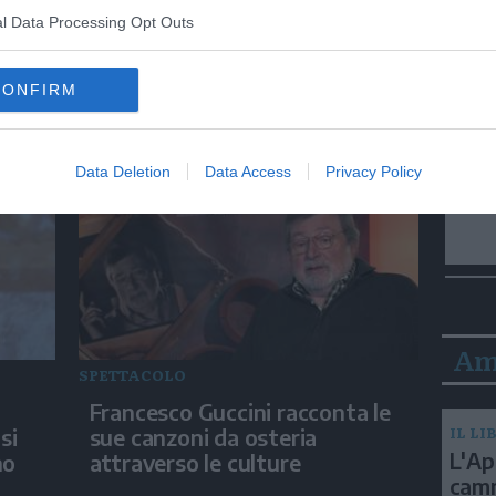
l Data Processing Opt Outs
ITALIA
 un
Papa Leone acclamato dai
CONFIRM
giovani ad Assisi: cori e
applausi
Data Deletion
Data Access
Privacy Policy
Am
SPETTACOLO
Francesco Guccini racconta le
IL LI
si
sue canzoni da osteria
L'Ap
no
attraverso le culture
camm