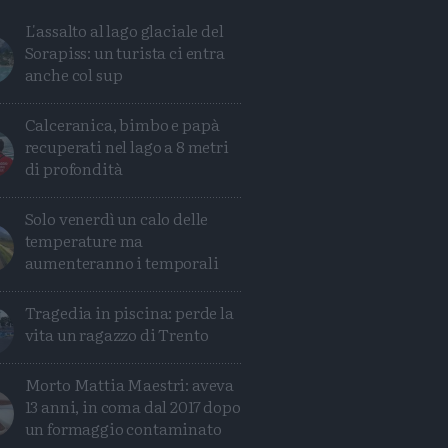
L'assalto al lago glaciale del
Sorapiss: un turista ci entra
anche col sup
Calceranica, bimbo e papà
recuperati nel lago a 8 metri
di profondità
Solo venerdì un calo delle
temperature ma
aumenteranno i temporali
Tragedia in piscina: perde la
Condividi
Condividi
Twitter
Condividi
Mail
vita un ragazzo di Trento
Morto Mattia Maestri: aveva
13 anni, in coma dal 2017 dopo
un formaggio contaminato