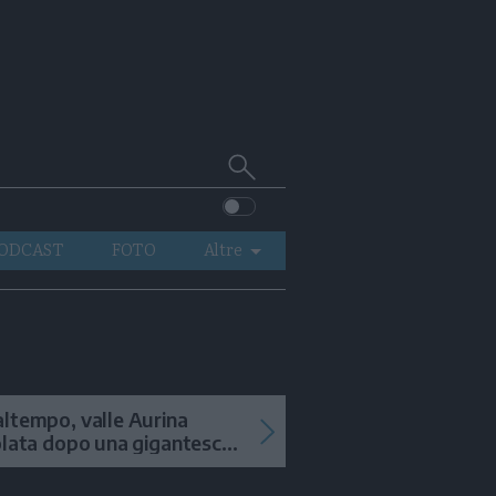
Cerca
su
Trentino
ODCAST
FOTO
Altre
VIDEO
GENERAZIONI
ITALIA-MONDO
ltempo, valle Aurina
olata dopo una gigantesca
ana