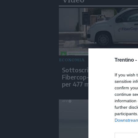
ECONOMIA
Trentino -
Sottoscritte le convenzion
If you wish 
Fibercop-Invitalia, fibra ot
sensitive in
per 477 mila civici
confirm you
continue se
information 
further disc
participants
Downstream 