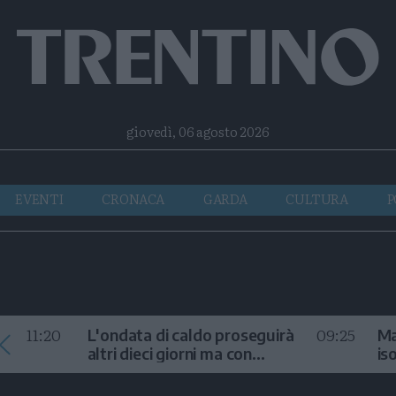
Facebook
Twitter
Instagram
Telegram
RSS
giovedì, 06 agosto 2026
EVENTI
CRONACA
GARDA
CULTURA
P
11:20
09:25
L'ondata di caldo proseguirà
Ma
altri dieci giorni ma con
is
temporali
fr