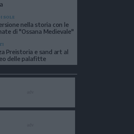
a
I SOLE
rsione nella storia con le
nate di "Ossana Medievale"
TI
za Preistoria e sand art al
o delle palafitte