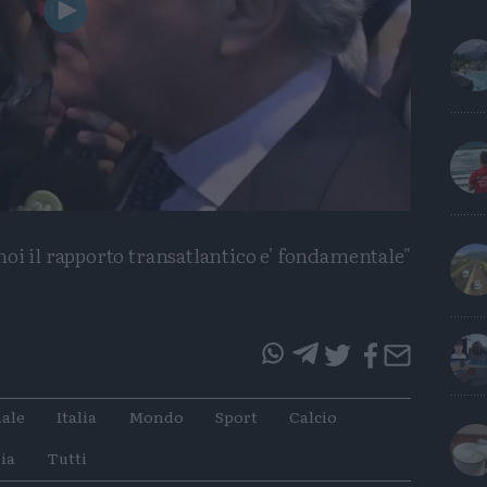
Play
Video
noi il rapporto transatlantico e' fondamentale"
questo
questo
articolo
articolo
ale
Italia
Mondo
Sport
Calcio
su
su
Whatsapp
Telegram
ia
Tutti