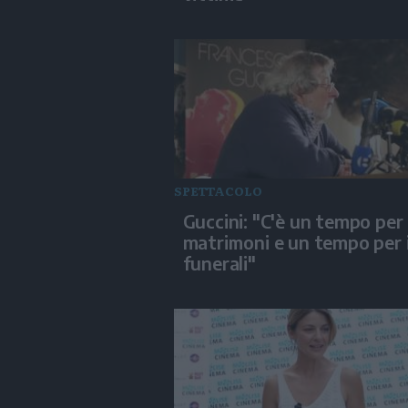
SPETTACOLO
Guccini: "C'è un tempo per 
matrimoni e un tempo per 
funerali"