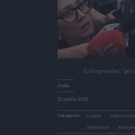
Il vicepremier: "per 
Tags
italia
21 aprile 2026
Categorie:
Locale
Video Giorn
Spettacolo
Econom