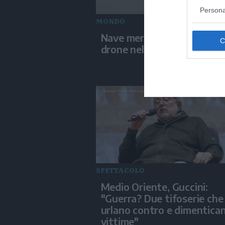
Persona
MONDO
Nave mercantile colpita da
drone nel Mar Nero
SPETTACOLO
Medio Oriente, Guccini:
"Guerra? Due tifoserie che 
urlano contro e dimentica
vittime"