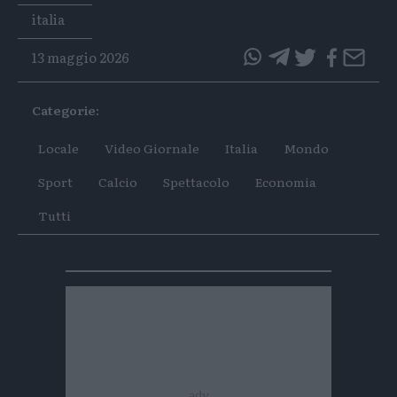
Tags
italia
13 maggio 2026
questo
questo
articolo
articolo
Categorie:
su
su
Whatsapp
Telegram
Locale
Video Giornale
Italia
Mondo
Sport
Calcio
Spettacolo
Economia
Tutti