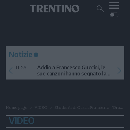
Me
Trentino
Cerca
su
Trentino
Cerca
su
Navigazione
Home
MONTAGNA
Trentino
principale
Facebook
Twitt
I
AMBIENTE
EVENTI
CRONACA
GARDA
CULTURA
PODCAST
Notizie
FOTO
Altre
11:26
Addio a Francesco Guccini, le
VIDEO
sue canzoni hanno segnato la
storia
GENERAZIONI
ITALIA-MONDO
Home page
VIDEO
Studenti di Gaza a Fiumicino: "Ora...
VIDEO