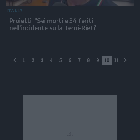
ITALIA
Proietti: "Sei morti e 34 feriti
nell'incidente sulla Terni-Rieti"
1
2
3
4
5
6
7
8
9
10
11
precedente
succe