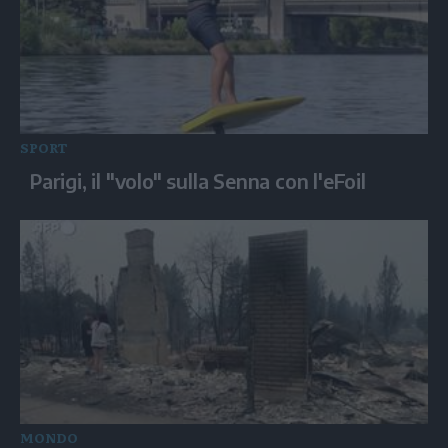
SPORT
Parigi, il "volo" sulla Senna con l'eFoil
MONDO