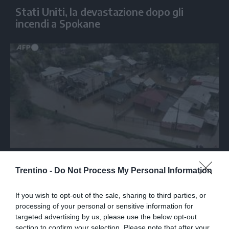
Stati Uniti, la devastazione dopo gli
incendi a Spokane
MONDO
Inondazioni in Cile dopo una violenta
Trentino -
Do Not Process My Personal Information
tempesta, almeno 2 morti
If you wish to opt-out of the sale, sharing to third parties, or
processing of your personal or sensitive information for
targeted advertising by us, please use the below opt-out
section to confirm your selection. Please note that after your