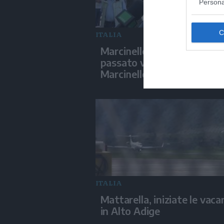
Persona
ITALIA
Marcinelle, La Russa: "C'è c
passato voltava le spalle a
Marcinelle"
ITALIA
Mattarella, iniziate le vaca
in Alto Adige