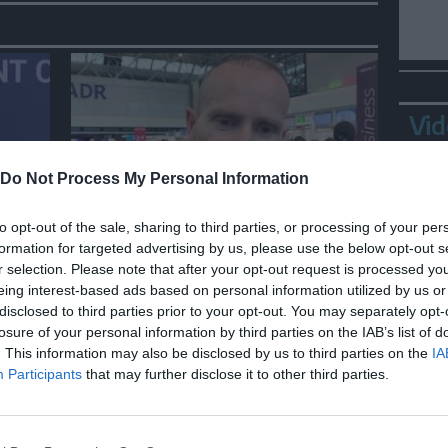
Vid
Do Not Process My Personal Information
ITALIA
to opt-out of the sale, sharing to third parties, or processing of your per
formation for targeted advertising by us, please use the below opt-out s
Spagna, gli italiani a Fiumicino
r selection. Please note that after your opt-out request is processed y
ali
divisi tra preoccupazione e
eing interest-based ads based on personal information utilized by us or
dispiacere per i controlli
disclosed to third parties prior to your opt-out. You may separately opt-
losure of your personal information by third parties on the IAB’s list of
Bepp
. This information may also be disclosed by us to third parties on the
IA
sta
Participants
that may further disclose it to other third parties.