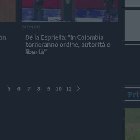
MONDO
con
De la Espriella: "In Colombia
torneranno ordine, autorità e
libertà"
4
5
6
7
8
9
10
11
Pr
successivo