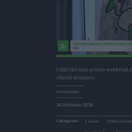
I dati del solo primo weekend 
clienti stranieri
Tags
economia
24 febbraio 2026
Categorie:
Locale
Video Giorn