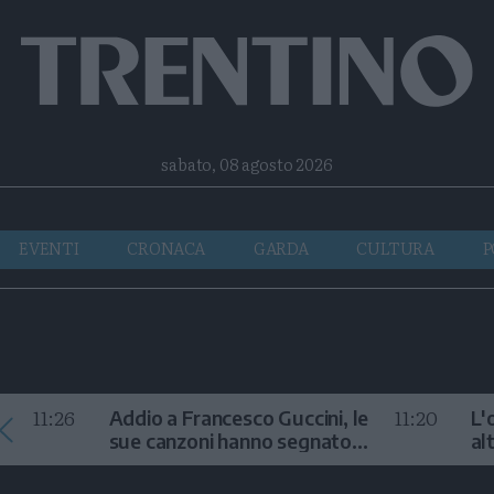
Facebook
Twitter
Instagram
Telegram
RSS
sabato, 08 agosto 2026
EVENTI
CRONACA
GARDA
CULTURA
P
11:26
11:20
Addio a Francesco Guccini, le
L'
sue canzoni hanno segnato
al
la storia
te