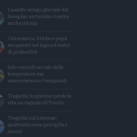
L'assalto al lago glaciale del
Sorapiss: un turista ci entra
anche col sup
Calceranica, bimbo e papà
recuperati nel lago a 8 metri
di profondità
Solo venerdì un calo delle
temperature ma
aumenteranno i temporali
Tragedia in piscina: perde la
vita un ragazzo di Trento
Condividi
Condividi
Twitter
Condividi
Mail
Tragedia sul Latemar:
quattordicenne precipita e
muore