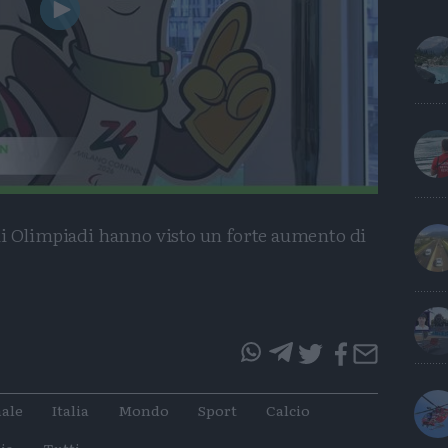
Play
Video
di Olimpiadi hanno visto un forte aumento di
questo
questo
articolo
articolo
ale
Italia
Mondo
Sport
Calcio
su
su