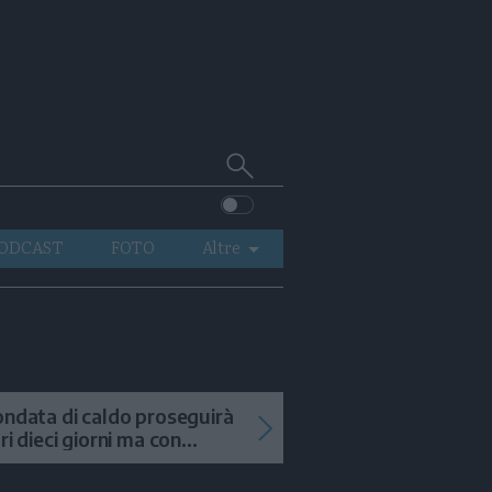
Cerca
su
Trentino
ODCAST
FOTO
Altre
VIDEO
GENERAZIONI
ITALIA-MONDO
ondata di caldo proseguirà
tri dieci giorni ma con
mporali