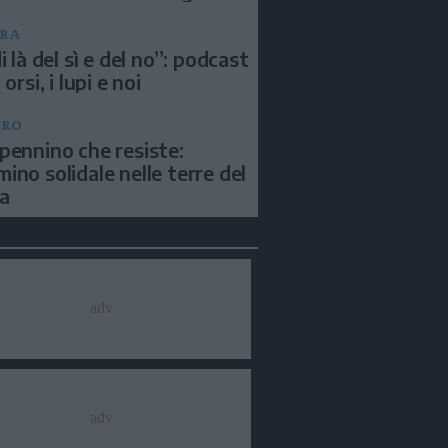
RA
i là del sì e del no”: podcast
 orsi, i lupi e noi
BRO
pennino che resiste:
ino solidale nelle terre del
a