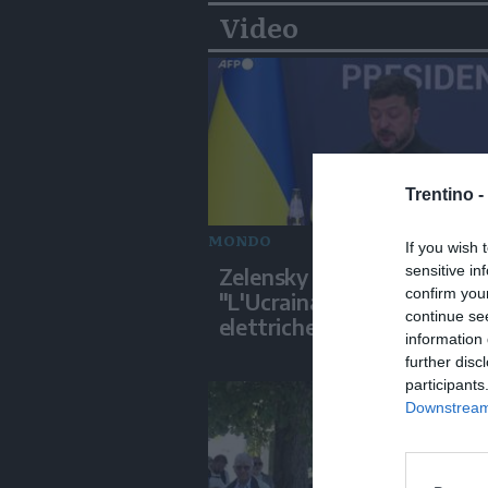
Video
Trentino -
MONDO
If you wish 
sensitive in
Zelensky a Belgrado:
confirm you
"L'Ucraina non ha più centr
continue se
elettriche intatte"
information 
further disc
participants
Downstream 