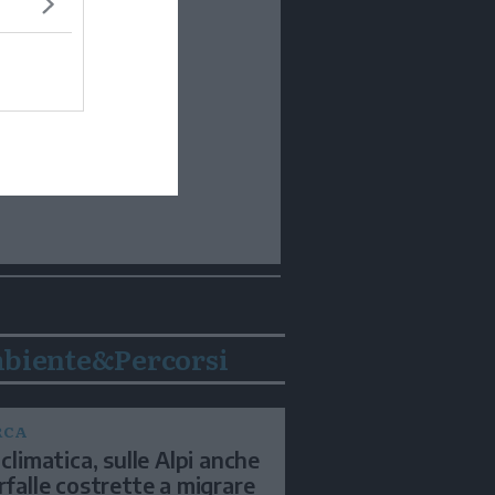
biente&Percorsi
RCA
 climatica, sulle Alpi anche
arfalle costrette a migrare