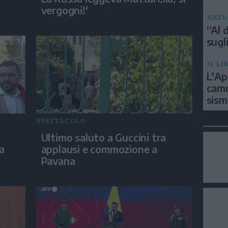
vergogni!'
NATU
“Al d
sugli
IL LI
L'Ap
camm
sism
SPETTACOLO
Ultimo saluto a Guccini tra
ra
applausi e commozione a
Pavana