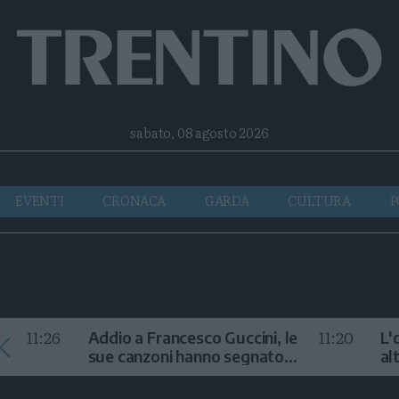
Facebook
Twitter
Instagram
Telegram
RSS
sabato, 08 agosto 2026
EVENTI
CRONACA
GARDA
CULTURA
P
11:26
11:20
Addio a Francesco Guccini, le
L'
sue canzoni hanno segnato
al
la storia
te