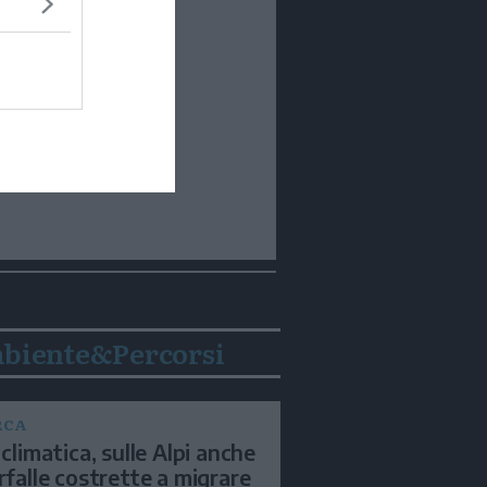
biente&Percorsi
RCA
 climatica, sulle Alpi anche
arfalle costrette a migrare