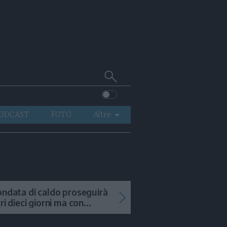
Cerca
su
Trentino
ODCAST
FOTO
Altre
VIDEO
GENERAZIONI
ITALIA-MONDO
ondata di caldo proseguirà
tri dieci giorni ma con
mporali