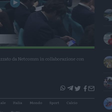
Play
Video
izzato da Netcomm in collaborazione con
questo
questo
articolo
articolo
ale
Italia
Mondo
Sport
Calcio
su
su