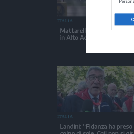
Persona
ITALIA
Mattarella, iniziate le vaca
in Alto Adige
ITALIA
Landini: “Fidanza ha preso
colpo di sole, Cgil non si gi