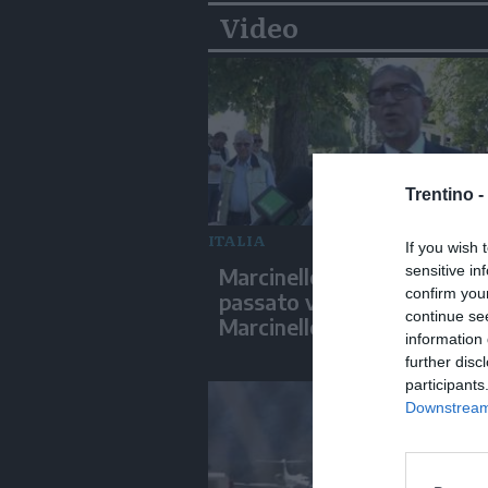
Video
Trentino -
ITALIA
If you wish 
sensitive in
Marcinelle, La Russa: "C'è c
confirm you
passato voltava le spalle a
continue se
Marcinelle"
information 
further disc
participants
Downstream 