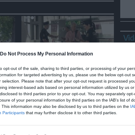
Vid
Do Not Process My Personal Information
MONDO
to opt-out of the sale, sharing to third parties, or processing of your per
formation for targeted advertising by us, please use the below opt-out s
hi in
Spagna, via ai controlli negli
r selection. Please note that after your opt-out request is processed y
aeroporti per chi arriva
eing interest-based ads based on personal information utilized by us or
dall'Italia
disclosed to third parties prior to your opt-out. You may separately opt-
losure of your personal information by third parties on the IAB’s list of
Bepp
. This information may also be disclosed by us to third parties on the
IA
sta
Participants
that may further disclose it to other third parties.