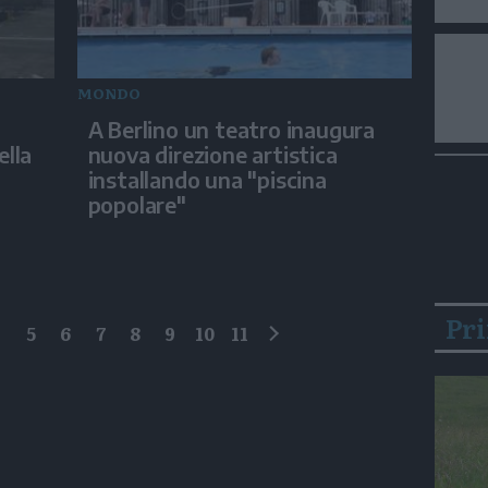
MONDO
A Berlino un teatro inaugura
ella
nuova direzione artistica
installando una "piscina
popolare"
Pr
4
5
6
7
8
9
10
11
successivo