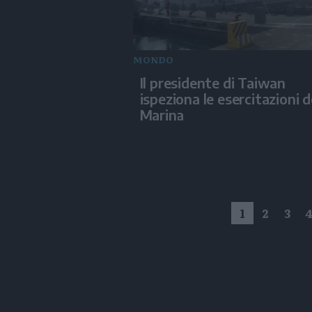
MONDO
Il presidente di Taiwan
ispeziona le esercitazioni d
Marina
1
2
3