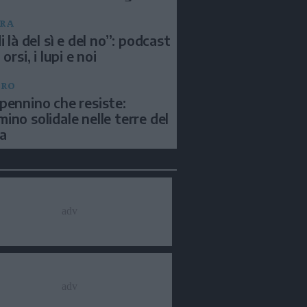
RA
i là del sì e del no”: podcast
 orsi, i lupi e noi
BRO
pennino che resiste:
ino solidale nelle terre del
a