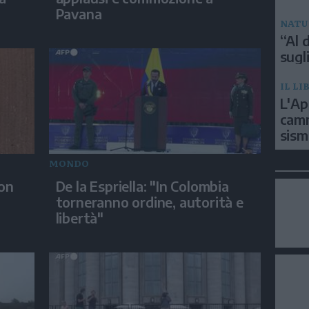
Pavana
NATU
“Al d
sugli
IL LI
L'Ap
camm
sism
MONDO
con
De la Espriella: "In Colombia
torneranno ordine, autorità e
libertà"