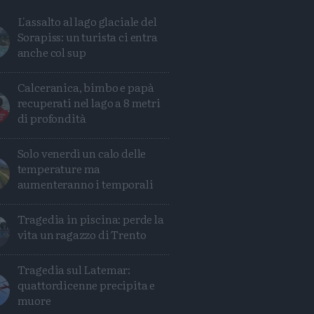
L'assalto al lago glaciale del
Sorapiss: un turista ci entra
anche col sup
Calceranica, bimbo e papà
recuperati nel lago a 8 metri
di profondità
Solo venerdì un calo delle
temperature ma
aumenteranno i temporali
Tragedia in piscina: perde la
vita un ragazzo di Trento
Condividi
Condividi
Twitter
Condividi
Mail
Tragedia sul Latemar:
quattordicenne precipita e
muore