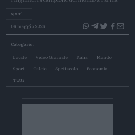
Tags
sport
08 maggio 2026
questo
questo
articolo
articolo
Categorie:
su
su
Whatsapp
Telegram
Locale
Video Giornale
Italia
Mondo
Sport
Calcio
Spettacolo
Economia
Tutti