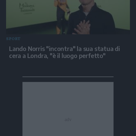
SPORT
Lando Norris "incontra" la sua statua di
cera a Londra, "è il luogo perfetto"