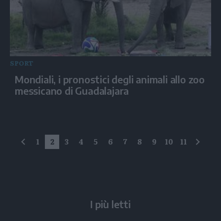
SPORT
Mondiali, i pronostici degli animali allo zoo
messicano di Guadalajara
1
2
3
4
5
6
7
8
9
10
11
precedente
succe
I più letti