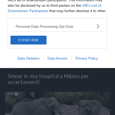
IAB’s list of downstream participants. This information may
sport
also be disclosed by us to third parties on the
IAB’s List of
Downstream Participants
that may further disclose it to other
third parties.
Personal Data Processing Opt Outs
CONFIRM
Data Deletion
Data Access
Privacy Policy
SPORT
Sinner in day hospital a Milano per
accertamenti