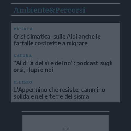
Ambiente&Percorsi
RICERCA
Crisi climatica, sulle Alpi anche le
farfalle costrette a migrare
NATURA
“Al di là del sì e del no”: podcast sugli
orsi, i lupi e noi
IL LIBRO
L'Appennino che resiste: cammino
solidale nelle terre del sisma