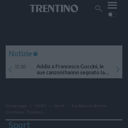
Me
Trentino
Cerca
su
Trentino
Cerca
su
Navigazione
Home
MONTAGNA
Trentino
principale
Facebook
Twitt
I
AMBIENTE
EVENTI
CRONACA
GARDA
CULTURA
PODCAST
Notizie
FOTO
Altre
11:26
Addio a Francesco Guccini, le
VIDEO
sue canzoni hanno segnato la
storia
GENERAZIONI
ITALIA-MONDO
Home page
VIDEO
Sport
Sei Nazioni donne,
Giordano: "Domani...
Sport