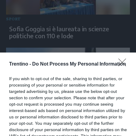
SPORT
Sofia Goggia si è laureata in scienze
politiche con 110 e lode
Trentino -
Do Not Process My Personal Information
If you wish to opt-out of the sale, sharing to third parties, or
processing of your personal or sensitive information for
targeted advertising by us, please use the below opt-out
section to confirm your selection. Please note that after your
opt-out request is processed you may continue seeing
interest-based ads based on personal information utilized by
SPORT
us or personal information disclosed to third parties prior to
Da Cattolica a Piacenza: in barca a vela e
your opt-out. You may separately opt-out of the further
in mongolfiera la Difesa da' spazio allo
disclosure of your personal information by third parties on the