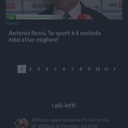
SPORT
Antonio Rossi, 'lo sport è il metodo
educativo migliore'
1
2
3
4
5
6
7
8
9
10
11
succe
I più letti
Albiano, nasce la nuova Pro Loco: è la
14ª affiliata in Trentino nel 2026