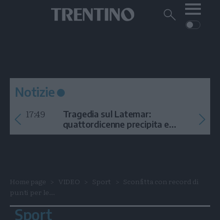
Me
Trentino
Cerca
su
Trentino
Cerca
su
Navigazione
Home
MONTAGNA
Trentino
principale
Facebook
Twitt
I
AMBIENTE
EVENTI
CRONACA
GARDA
CULTURA
PODCAST
Notizie
FOTO
Altre
17:49
Tragedia sul Latemar:
VIDEO
quattordicenne precipita e
muore
GENERAZIONI
ITALIA-MONDO
Home page
VIDEO
Sport
Sconfitta con record di
punti per le...
Sport