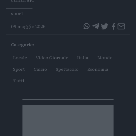
Tags
sport
09 maggio 2026
questo
questo
articolo
articolo
Categorie:
su
su
Whatsapp
Telegram
Locale
Video Giornale
Italia
Mondo
Sport
Calcio
Spettacolo
Economia
Tutti