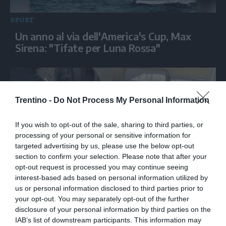
SPORT
Un anno al via dell'America's Cup, Max
Sirena: "Tifate per Luna Rossa"
Trentino -
Do Not Process My Personal Information
If you wish to opt-out of the sale, sharing to third parties, or
processing of your personal or sensitive information for
targeted advertising by us, please use the below opt-out
section to confirm your selection. Please note that after your
opt-out request is processed you may continue seeing
SPORT
interest-based ads based on personal information utilized by
us or personal information disclosed to third parties prior to
Michael Jordan in vacanza a Capri con la
your opt-out. You may separately opt-out of the further
moglie Yvette
disclosure of your personal information by third parties on the
IAB’s list of downstream participants. This information may