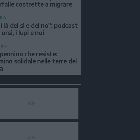
arfalle costrette a migrare
RA
i là del sì e del no”: podcast
 orsi, i lupi e noi
BRO
pennino che resiste:
ino solidale nelle terre del
a