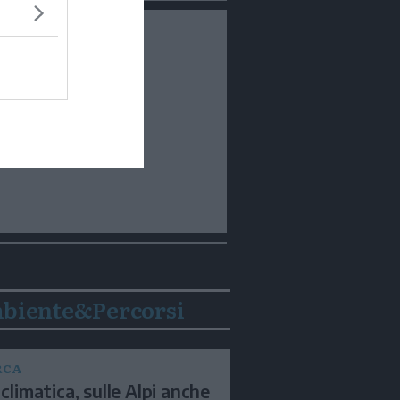
biente&Percorsi
RCA
 climatica, sulle Alpi anche