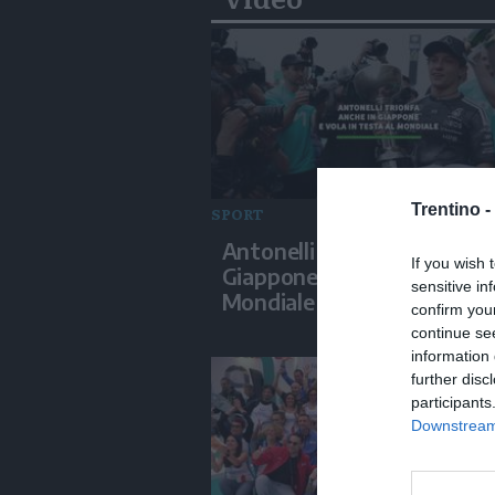
Trentino -
SPORT
Antonelli trionfa anche in
If you wish 
Giappone e vola in testa al
sensitive in
Mondiale
confirm you
continue se
information 
further disc
participants
Downstream 