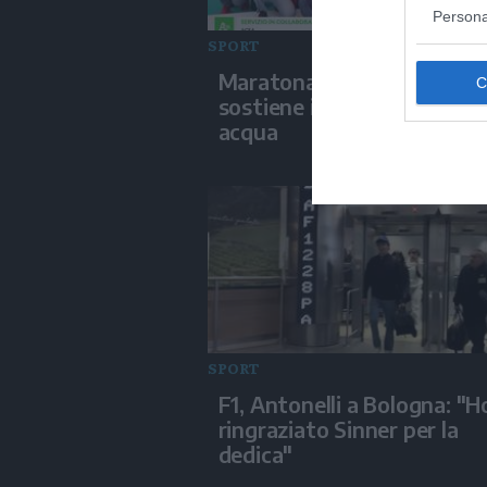
Persona
SPORT
Maratona di Roma, Acea
sostiene il legame tra spor
acqua
SPORT
F1, Antonelli a Bologna: "H
ringraziato Sinner per la
dedica"