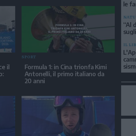
le f
NATU
“Al d
sugli
IL LI
L'Ap
SPORT
camm
sism
e il
Formula 1: in Cina trionfa Kimi
o:
Antonelli, il primo italiano da
20 anni