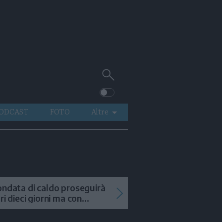
Cerca
su
Trentino
ODCAST
FOTO
Altre
VIDEO
GENERAZIONI
ITALIA-MONDO
ondata di caldo proseguirà
tri dieci giorni ma con
mporali