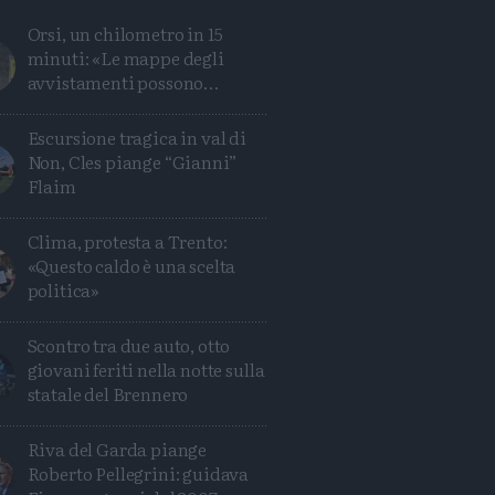
Orsi, un chilometro in 15
minuti: «Le mappe degli
avvistamenti possono
ingannare»
Escursione tragica in val di
Non, Cles piange “Gianni”
Flaim
Clima, protesta a Trento:
«Questo caldo è una scelta
politica»
Scontro tra due auto, otto
Condividi
Condividi
Twitter
Condividi
Mail
giovani feriti nella notte sulla
statale del Brennero
Riva del Garda piange
Roberto Pellegrini: guidava