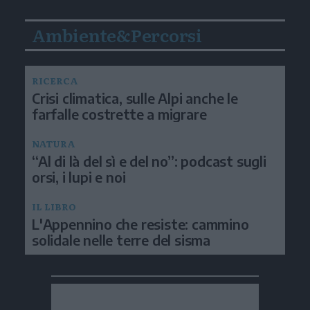
Ambiente&Percorsi
RICERCA
Crisi climatica, sulle Alpi anche le
farfalle costrette a migrare
NATURA
“Al di là del sì e del no”: podcast sugli
orsi, i lupi e noi
IL LIBRO
L'Appennino che resiste: cammino
solidale nelle terre del sisma