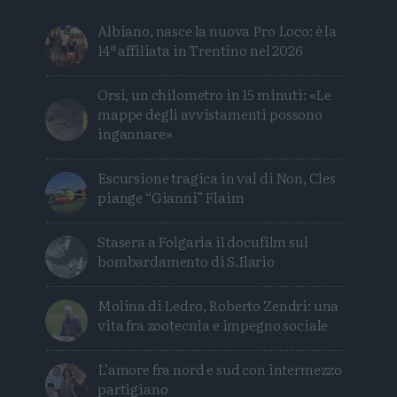
Albiano, nasce la nuova Pro Loco: è la
14ª affiliata in Trentino nel 2026
Orsi, un chilometro in 15 minuti: «Le
mappe degli avvistamenti possono
ingannare»
Escursione tragica in val di Non, Cles
piange “Gianni” Flaim
Stasera a Folgaria il docufilm sul
bombardamento di S.Ilario
Molina di Ledro, Roberto Zendri: una
vita fra zootecnia e impegno sociale
L’amore fra nord e sud con intermezzo
partigiano