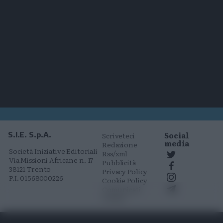
Social
S.I.E. S.p.A.
Scriveteci
media
Redazione
Società Iniziative Editoriali
Rss/xml
Via Missioni Africane n. 17
Pubblicità
38121 Trento
Privacy Policy
P.I. 01568000226
Cookie Policy
Comunicati
stampa