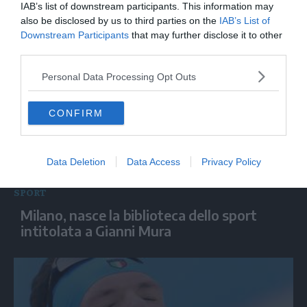
di hockey su prato rimanda la partenza
IAB’s list of downstream participants. This information may
per Dubai
also be disclosed by us to third parties on the
IAB’s List of
Downstream Participants
that may further disclose it to other
third parties.
Personal Data Processing Opt Outs
CONFIRM
Data Deletion
Data Access
Privacy Policy
SPORT
Milano, nasce la biblioteca dello sport
intitolata a Gianni Mura