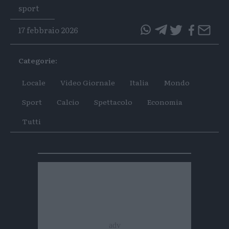
Tags
sport
17 febbraio 2026
questo
questo
articolo
articolo
Categorie:
su
su
Whatsapp
Telegram
Locale
Video Giornale
Italia
Mondo
Sport
Calcio
Spettacolo
Economia
Tutti