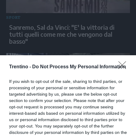
SPORT
Sanremo, Sal da Vinci: "E' la vittoria di
tutti quelli come me che vengono dal
basso"
Trentino -
Do Not Process My Personal Information
If you wish to opt-out of the sale, sharing to third parties, or
processing of your personal or sensitive information for
targeted advertising by us, please use the below opt-out
section to confirm your selection. Please note that after your
opt-out request is processed you may continue seeing
interest-based ads based on personal information utilized by
SPORT
us or personal information disclosed to third parties prior to
your opt-out. You may separately opt-out of the further
Dopo attacco all'Iran nazionale femminile
disclosure of your personal information by third parties on the