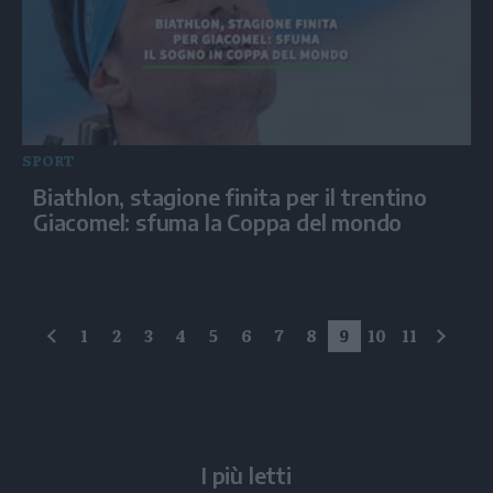
SPORT
Biathlon, stagione finita per il trentino
Giacomel: sfuma la Coppa del mondo
1
2
3
4
5
6
7
8
9
10
11
precedente
succe
I più letti