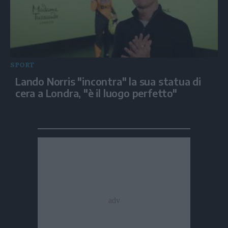
SPORT
Lando Norris "incontra" la sua statua di
cera a Londra, "è il luogo perfetto"