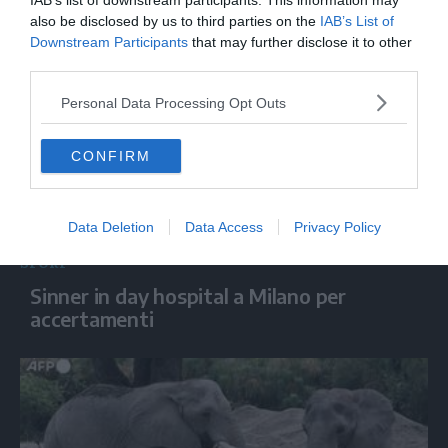
IAB’s list of downstream participants. This information may
sport
also be disclosed by us to third parties on the
IAB’s List of
Downstream Participants
that may further disclose it to other
third parties.
Personal Data Processing Opt Outs
CONFIRM
Data Deletion
Data Access
Privacy Policy
SPORT
Sinner in day hospital a Milano per
accertamenti