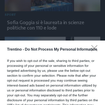
SPORT
Sofia Goggia si è laureata in scienze
politiche con 110 e lode
Trentino -
Do Not Process My Personal Information
If you wish to opt-out of the sale, sharing to third parties, or
processing of your personal or sensitive information for
targeted advertising by us, please use the below opt-out
section to confirm your selection. Please note that after your
opt-out request is processed you may continue seeing
interest-based ads based on personal information utilized by
SPORT
us or personal information disclosed to third parties prior to
Da Cattolica a Piacenza: in barca a vela e
your opt-out. You may separately opt-out of the further
in mongolfiera la Difesa da' spazio allo
disclosure of your personal information by third parties on the