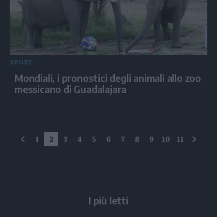
SPORT
Mondiali, i pronostici degli animali allo zoo
messicano di Guadalajara
1
2
3
4
5
6
7
8
9
10
11
precedente
succe
I più letti