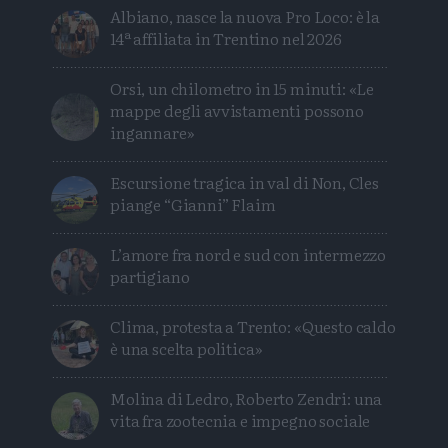
Albiano, nasce la nuova Pro Loco: è la
14ª affiliata in Trentino nel 2026
Orsi, un chilometro in 15 minuti: «Le
mappe degli avvistamenti possono
ingannare»
Escursione tragica in val di Non, Cles
piange “Gianni” Flaim
L’amore fra nord e sud con intermezzo
partigiano
Clima, protesta a Trento: «Questo caldo
è una scelta politica»
Molina di Ledro, Roberto Zendri: una
vita fra zootecnia e impegno sociale