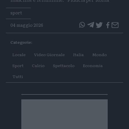
Tags
sport
04 maggio 2026
questo
questo
articolo
articolo
Categorie:
su
su
Whatsapp
Telegram
Locale
Video Giornale
Italia
Mondo
Sport
Calcio
Spettacolo
Economia
Tutti