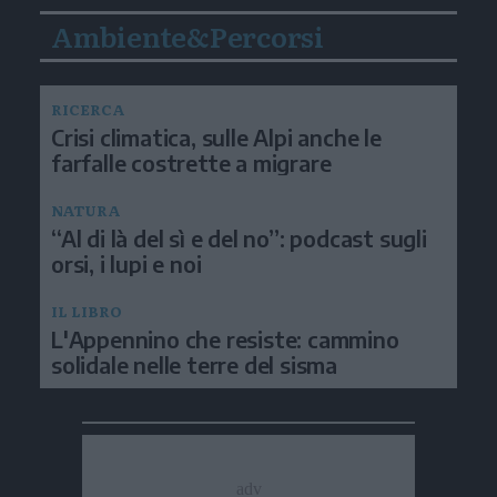
Ambiente&Percorsi
RICERCA
Crisi climatica, sulle Alpi anche le
farfalle costrette a migrare
NATURA
“Al di là del sì e del no”: podcast sugli
orsi, i lupi e noi
IL LIBRO
L'Appennino che resiste: cammino
solidale nelle terre del sisma