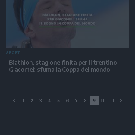
SPORT
Biathlon, stagione finita per il trentino
Giacomel: sfuma la Coppa del mondo
1
2
3
4
5
6
7
8
9
10
11
precedente
succe