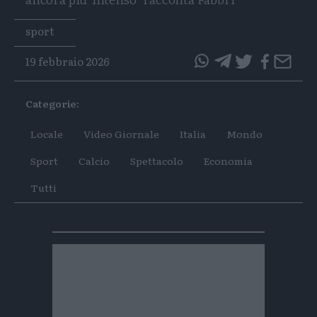
Tags
sport
19 febbraio 2026
questo
questo
articolo
articolo
Categorie:
su
su
Whatsapp
Telegram
Locale
Video Giornale
Italia
Mondo
Sport
Calcio
Spettacolo
Economia
Tutti