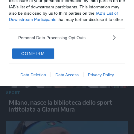
Dopo attacco all'Iran nazionale femminile
disclosure of your personal information by third parties on the
IAB’s list of downstream participants. This information may
di hockey su prato rimanda la partenza
also be disclosed by us to third parties on the
IAB’s List of
per Dubai
Downstream Participants
that may further disclose it to other
third parties.
Personal Data Processing Opt Outs
CONFIRM
Data Deletion
Data Access
Privacy Policy
SPORT
Milano, nasce la biblioteca dello sport
intitolata a Gianni Mura