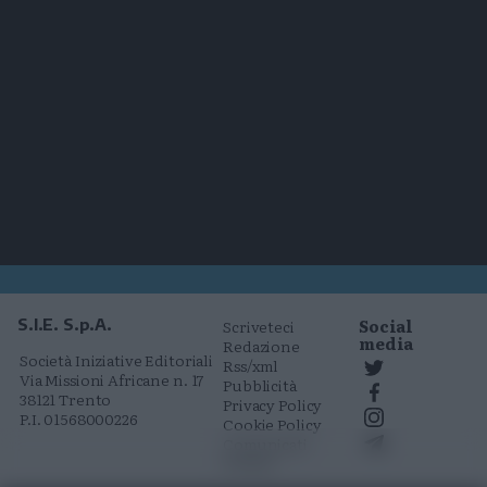
Social
S.I.E. S.p.A.
Scriveteci
media
Redazione
Società Iniziative Editoriali
Rss/xml
Via Missioni Africane n. 17
Pubblicità
38121 Trento
Privacy Policy
P.I. 01568000226
Cookie Policy
Comunicati
stampa