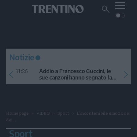
Me
Trentino
Cerca
su
Trentino
Cerca
su
Navigazione
Home
MONTAGNA
Trentino
principale
Facebook
Twitt
I
AMBIENTE
EVENTI
CRONACA
GARDA
CULTURA
PODCAST
Notizie
FOTO
Altre
11:26
Addio a Francesco Guccini, le
VIDEO
sue canzoni hanno segnato la
storia
GENERAZIONI
ITALIA-MONDO
Home page
VIDEO
Sport
L'incontenibile emozione
dei...
Sport