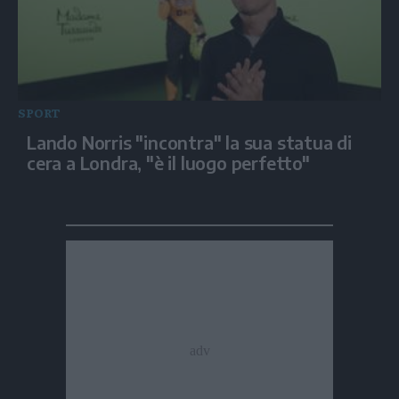
SPORT
Lando Norris "incontra" la sua statua di
cera a Londra, "è il luogo perfetto"