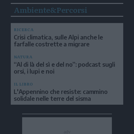
Ambiente&Percorsi
RICERCA
Crisi climatica, sulle Alpi anche le
farfalle costrette a migrare
NATURA
“Al di là del sì e del no”: podcast sugli
orsi, i lupi e noi
IL LIBRO
L'Appennino che resiste: cammino
solidale nelle terre del sisma