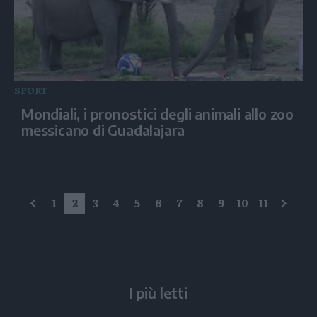
SPORT
Mondiali, i pronostici degli animali allo zoo
messicano di Guadalajara
1
2
3
4
5
6
7
8
9
10
11
precedente
succe
I più letti