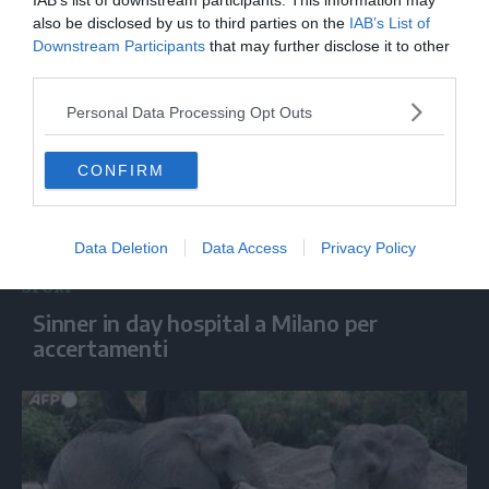
IAB’s list of downstream participants. This information may
sport
also be disclosed by us to third parties on the
IAB’s List of
Downstream Participants
that may further disclose it to other
third parties.
Personal Data Processing Opt Outs
CONFIRM
Data Deletion
Data Access
Privacy Policy
SPORT
Sinner in day hospital a Milano per
accertamenti