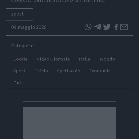
Tags
sport
04 maggio 2026
questo
questo
articolo
articolo
Categorie:
su
su
Whatsapp
Telegram
Locale
Video Giornale
Italia
Mondo
Sport
Calcio
Spettacolo
Economia
Tutti