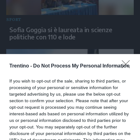
SPORT
Sofia Goggia si è laureata in scienze
politiche con 110 e lode
Trentino -
Do Not Process My Personal Information
If you wish to opt-out of the sale, sharing to third parties, or
processing of your personal or sensitive information for
targeted advertising by us, please use the below opt-out
section to confirm your selection. Please note that after your
opt-out request is processed you may continue seeing
interest-based ads based on personal information utilized by
SPORT
us or personal information disclosed to third parties prior to
Da Cattolica a Piacenza: in barca a vela e
your opt-out. You may separately opt-out of the further
in mongolfiera la Difesa da' spazio allo
disclosure of your personal information by third parties on the