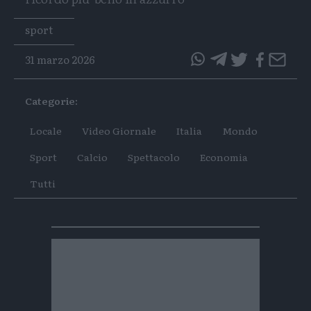
Tags
sport
31 marzo 2026
questo
questo
articolo
articolo
Categorie:
su
su
Whatsapp
Telegram
Locale
Video Giornale
Italia
Mondo
Sport
Calcio
Spettacolo
Economia
Tutti