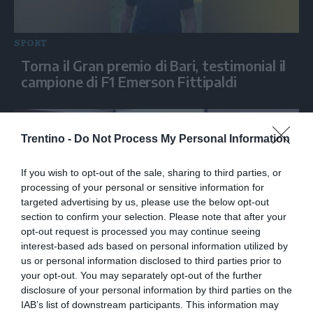
SPORT
Torna il Gran premio di Bari, testimonial il
campione di F1 Emerson Fittipaldi
Trentino -
Do Not Process My Personal Information
If you wish to opt-out of the sale, sharing to third parties, or
processing of your personal or sensitive information for
targeted advertising by us, please use the below opt-out
section to confirm your selection. Please note that after your
opt-out request is processed you may continue seeing
interest-based ads based on personal information utilized by
SPORT
us or personal information disclosed to third parties prior to
your opt-out. You may separately opt-out of the further
Pattinaggio, doppia laurea per le sorelle
disclosure of your personal information by third parties on the
Lollobrigida
IAB’s list of downstream participants. This information may