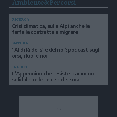
Ambiente&Percorsi
RICERCA
Crisi climatica, sulle Alpi anche le
farfalle costrette a migrare
NATURA
“Al di là del sì e del no”: podcast sugli
orsi, i lupi e noi
IL LIBRO
L'Appennino che resiste: cammino
solidale nelle terre del sisma