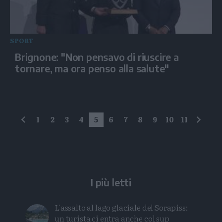
SPORT
Brignone: "Non pensavo di riuscire a
tornare, ma ora penso alla salute"
1
2
3
4
5
6
7
8
9
10
11
precedente
succe
I più letti
L'assalto al lago glaciale del Sorapiss:
un turista ci entra anche col sup