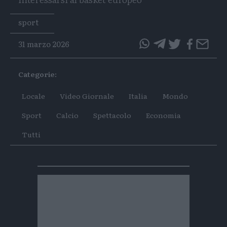
Tags
sport
31 marzo 2026
questo
questo
articolo
articolo
Categorie:
su
su
Whatsapp
Telegram
Locale
Video Giornale
Italia
Mondo
Sport
Calcio
Spettacolo
Economia
Tutti