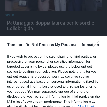
SPORT
Pattinaggio, doppia laurea per le sorelle
Lollobrigida
Trentino -
Do Not Process My Personal Information
If you wish to opt-out of the sale, sharing to third parties, or
processing of your personal or sensitive information for
targeted advertising by us, please use the below opt-out
section to confirm your selection. Please note that after your
opt-out request is processed you may continue seeing
interest-based ads based on personal information utilized by
us or personal information disclosed to third parties prior to
SPORT
your opt-out. You may separately opt-out of the further
Come dovrebbe funzionare la Nba Europe
disclosure of your personal information by third parties on the
IAB’s list of downstream participants. This information may
also be disclosed by us to third parties on the
IAB’s List of