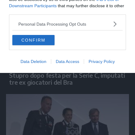
Downstream Participants
that may further disclose it to other
third parties.
Personal Data Processing Opt Outs
CONFIRM
Data Deletion
Data Access
Privacy Policy
SPORT
Stupro dopo festa per la Serie C, imputati
tre ex giocatori del Bra