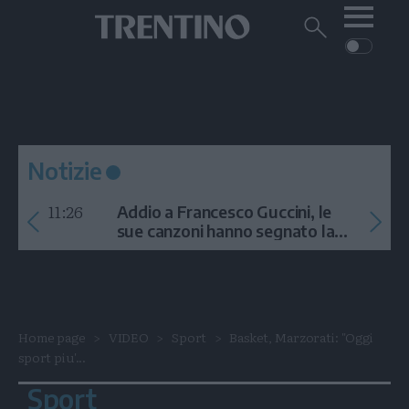
Me
Trentino
Cerca
su
Trentino
Cerca
su
Navigazione
Home
MONTAGNA
Trentino
principale
Facebook
Twitt
I
AMBIENTE
EVENTI
CRONACA
GARDA
CULTURA
PODCAST
Notizie
FOTO
Altre
11:26
Addio a Francesco Guccini, le
VIDEO
sue canzoni hanno segnato la
storia
GENERAZIONI
ITALIA-MONDO
Home page
VIDEO
Sport
Basket, Marzorati: "Oggi
sport piu'...
Sport