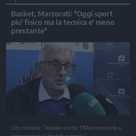
Basket, Marzorati: "Oggi sport
piu' fisico ma la tecnica e' meno
prestante"
Play
Video
L'ex cestista: "Adesso anche l'Nba comincia a
interessarsi al basket europeo"