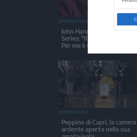
Persona
SPETTACOLO
John Hannah all'Italian Glo
Series: "Il cinema d'avvent
Per me è una sfida"
SPETTACOLO
Peppino di Capri, la camera
ardente aperta nella sua
amata isola