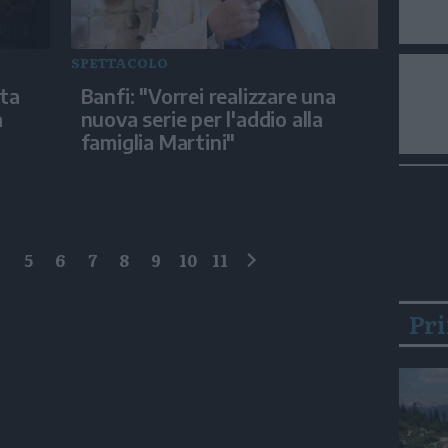
SPETTACOLO
sta
Banfi: "Vorrei realizzare una
a
nuova serie per l'addio alla
famiglia Martini"
4
5
6
7
8
9
10
11
successivo
Pr