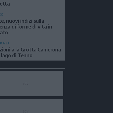
etta
IO
e, nuovi indizi sulla
enza di forme di vita in
sato
ERARI
ioni alla Grotta Camerona
l lago di Tenno