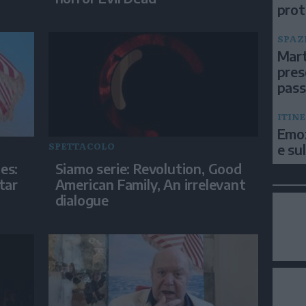
prot
SPAZ
Mart
pres
pas
ITIN
Emoz
SPETTACOLO
e su
ies:
Siamo serie: Revolution, Good
tar
American Family, An irrelevant
dialogue