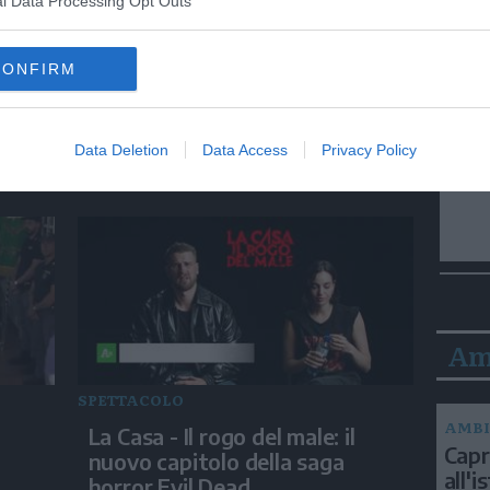
l Data Processing Opt Outs
CONFIRM
SPETTACOLO
bal
L'ultimo saluto a Peppino di
ura?
Capri, la bara in Piazzetta tra
Data Deletion
Data Access
Privacy Policy
gli applausi
Am
SPETTACOLO
AMBI
La Casa - Il rogo del male: il
Capri
nuovo capitolo della saga
all'
horror Evil Dead