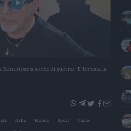
Play
Video
a Rimini parla anche di guerra: "E' tornata la
questo
questo
articolo
articolo
ale
Italia
Mondo
Sport
Calcio
su
su