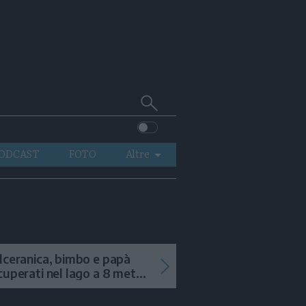
Cerca
su
Trentino
ODCAST
FOTO
Altre
VIDEO
GENERAZIONI
ITALIA-MONDO
lceranica, bimbo e papà
cuperati nel lago a 8 metri
 profondità