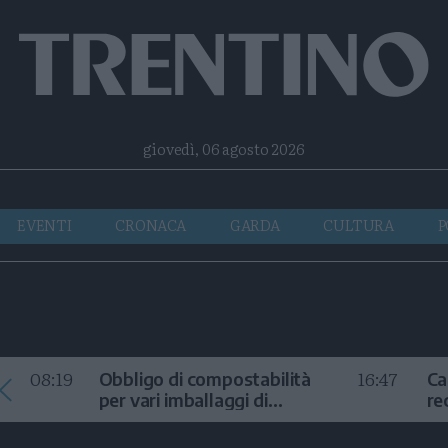
Facebook
Twitter
Instagram
Telegram
RSS
giovedì, 06 agosto 2026
EVENTI
CRONACA
GARDA
CULTURA
P
08:19
16:47
Obbligo di compostabilità
Ca
per vari imballaggi di
re
ortofrutta
di