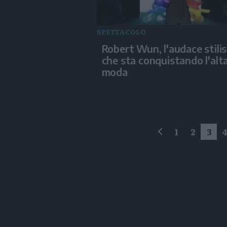
SPETTACOLO
Robert Wun, l'audace stili
che sta conquistando l'alt
moda
1
2
3
precedente