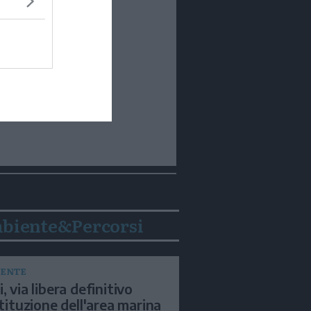
biente&Percorsi
ENTE
, via libera definitivo
istituzione dell'area marina