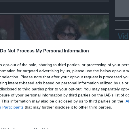
Vid
Do Not Process My Personal Information
SPETTACOLO
to opt-out of the sale, sharing to third parties, or processing of your per
formation for targeted advertising by us, please use the below opt-out s
SalinaDocFest, premiata
r selection. Please note that after your opt-out request is processed y
Sepideh Farsi per film
eing interest-based ads based on personal information utilized by us or
manifesto contro la guerra
disclosed to third parties prior to your opt-out. You may separately opt-
losure of your personal information by third parties on the IAB’s list of
Ortl
. This information may also be disclosed by us to third parties on the
IA
in p
Participants
that may further disclose it to other third parties.