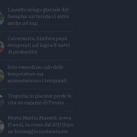
L'assalto al lago glaciale del
Sorapiss: un turista ci entra
anche col sup
Calceranica, bimbo e papà
recuperati nel lago a 8 metri
di profondità
Solo venerdì un calo delle
temperature ma
aumenteranno i temporali
Tragedia in piscina: perde la
vita un ragazzo di Trento
Condividi
Condividi
Twitter
Condividi
Mail
Morto Mattia Maestri: aveva
13 anni, in coma dal 2017 dopo
un formaggio contaminato