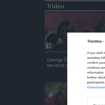
Video
Trentino -
SPETTACOLO
If you wish 
sensitive in
George Clooney e Amal in
confirm you
vacanza a Capri
continue se
information 
further disc
participants
Downstream 