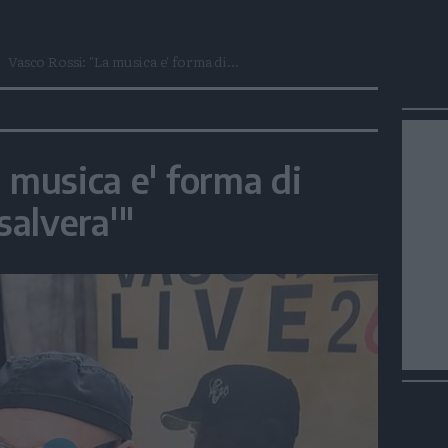
Vasco Rossi: "La musica e' forma di...
 musica e' forma di
salvera'"