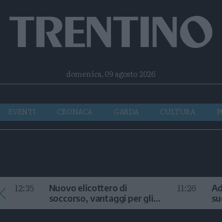
Facebook
Twitter
Instagram
Telegram
RSS
domenica, 09 agosto 2026
EVENTI
CRONACA
GARDA
CULTURA
P
12:35
11:26
Nuovo elicottero di
Ad
soccorso, vantaggi per gli
su
interventi in alta quota
la