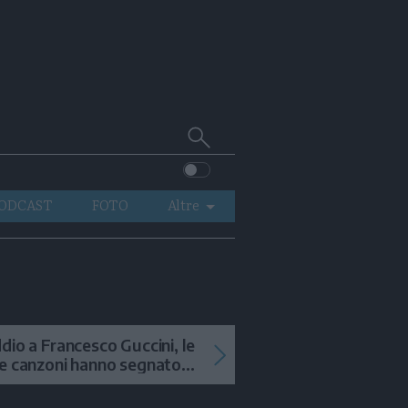
Cerca
su
Trentino
ODCAST
FOTO
Altre
VIDEO
GENERAZIONI
ITALIA-MONDO
dio a Francesco Guccini, le
e canzoni hanno segnato
 storia