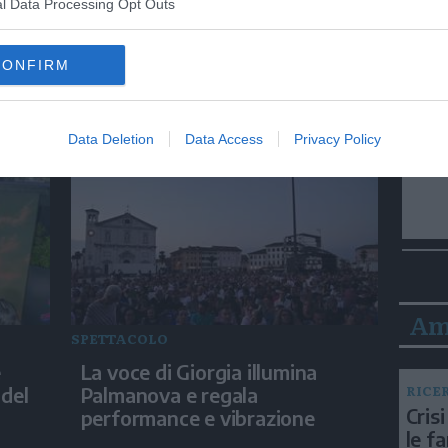
l Data Processing Opt Outs
SPETTACOLO
CONFIRM
'Minerva - La Scuola', Gallo:
evi
"Non solo disciplina, anche
fragilità"
Data Deletion
Data Access
Privacy Policy
Am
SPETTACOLO
e
La voce di Giorgia illumina
RICE
 del
Palmanova e regala
Crisi
performance e vibrazione
le f