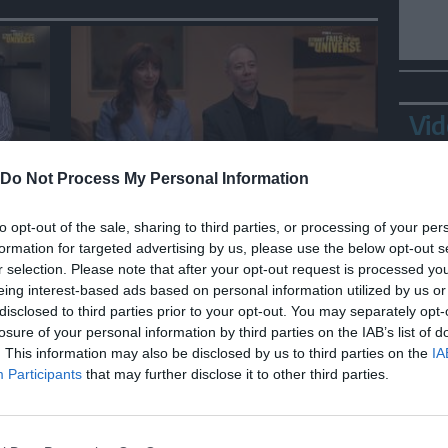
Vid
Do Not Process My Personal Information
SPETTACOLO
, i
Lo spin-off di Big Bang Theory,
to opt-out of the sale, sharing to third parties, or processing of your per
"la serie tv che Sheldon
formation for targeted advertising by us, please use the below opt-out s
guarderebbe"
r selection. Please note that after your opt-out request is processed y
eing interest-based ads based on personal information utilized by us or
disclosed to third parties prior to your opt-out. You may separately opt-
losure of your personal information by third parties on the IAB’s list of
Bepp
. This information may also be disclosed by us to third parties on the
IA
sta
Participants
that may further disclose it to other third parties.