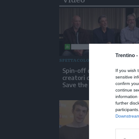
Trentino -
SPETTACOLO
Spin-off di Big Bang Theory
If you wish 
creatori di 'Stuart Fails to
sensitive in
Save the Universe'
confirm you
continue se
information 
further disc
participants
Downstream 