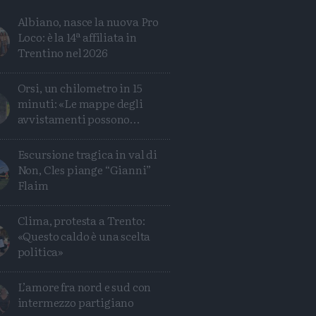
Albiano, nasce la nuova Pro
Loco: è la 14ª affiliata in
Trentino nel 2026
Orsi, un chilometro in 15
minuti: «Le mappe degli
avvistamenti possono
ingannare»
Escursione tragica in val di
Non, Cles piange “Gianni”
Flaim
Clima, protesta a Trento:
Condividi
Condividi
Twitter
Condividi
Mail
«Questo caldo è una scelta
politica»
L’amore fra nord e sud con
intermezzo partigiano