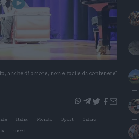
Play
Video
ta, anche di amore, non e' facile da contenere"
questo
questo
articolo
articolo
ale
Italia
Mondo
Sport
Calcio
su
su
Whatsapp
Telegram
ia
Tutti