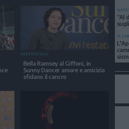
NATU
“Al d
sugli
IL LI
L'Ap
camm
SPETTACOLO
sism
Bella Ramsey al Giffoni, in
nce
Sunny Dancer amore e amicizia
sfidano il cancro