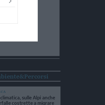
biente&Percorsi
RCA
 climatica, sulle Alpi anche
arfalle costrette a migrare