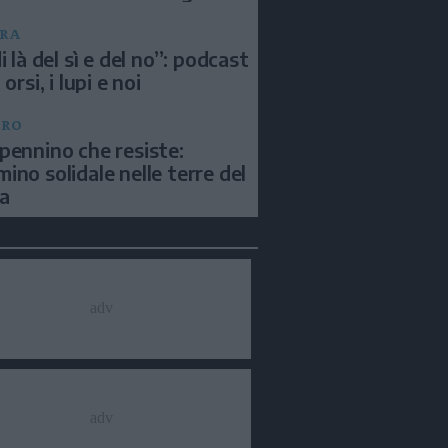
RA
i là del sì e del no”: podcast
 orsi, i lupi e noi
BRO
pennino che resiste:
ino solidale nelle terre del
a