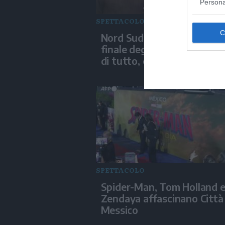
Persona
SPETTACOLO
Nord Sud Ovest Est, epico
finale degli 883: "Aspettat
di tutto, ci siamo superati"
SPETTACOLO
Spider-Man, Tom Holland 
Zendaya affascinano Città
Messico