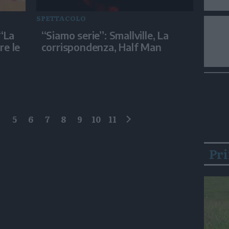
SPETTACOLO
 “La
“Siamo serie”: Smallville, La
re le
corrispondenza, Half Man
4
5
6
7
8
9
10
11
successivo
Pr