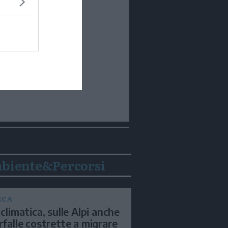
biente&Percorsi
RCA
 climatica, sulle Alpi anche
arfalle costrette a migrare