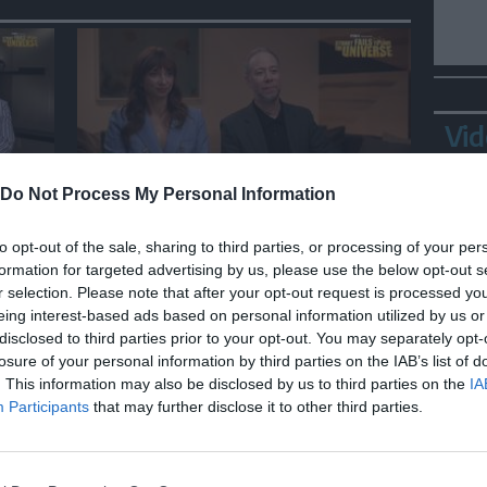
Vid
Do Not Process My Personal Information
SPETTACOLO
, i
Lo spin-off di Big Bang Theory,
to opt-out of the sale, sharing to third parties, or processing of your per
"la serie tv che Sheldon
formation for targeted advertising by us, please use the below opt-out s
guarderebbe"
r selection. Please note that after your opt-out request is processed y
eing interest-based ads based on personal information utilized by us or
disclosed to third parties prior to your opt-out. You may separately opt-
losure of your personal information by third parties on the IAB’s list of
Bepp
. This information may also be disclosed by us to third parties on the
IA
sta
Participants
that may further disclose it to other third parties.