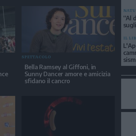
NATU
“Al d
sugli
IL LI
L'Ap
camm
SPETTACOLO
sism
Bella Ramsey al Giffoni, in
nce
Sunny Dancer amore e amicizia
sfidano il cancro