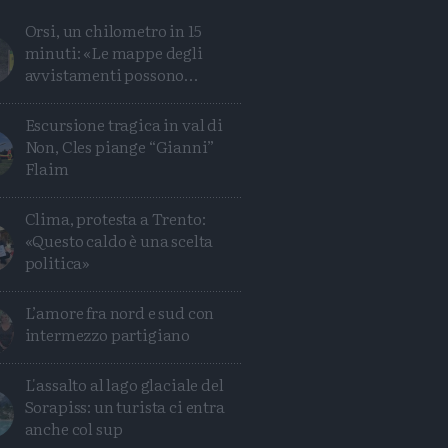
Orsi, un chilometro in 15
minuti: «Le mappe degli
avvistamenti possono
ingannare»
Escursione tragica in val di
Non, Cles piange “Gianni”
Flaim
Clima, protesta a Trento:
«Questo caldo è una scelta
politica»
L’amore fra nord e sud con
Condividi
Condividi
Twitter
Condividi
Mail
intermezzo partigiano
L'assalto al lago glaciale del
Sorapiss: un turista ci entra
anche col sup