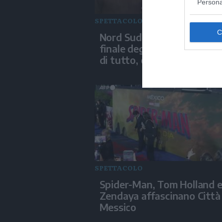
Persona
SPETTACOLO
Nord Sud Ovest Est, epico
finale degli 883: "Aspettat
di tutto, ci siamo superati"
SPETTACOLO
Spider-Man, Tom Holland 
Zendaya affascinano Città
Messico