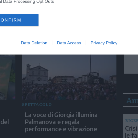
l Data Processing Opt Outs
SPETTACOLO
CONFIRM
'Minerva - La Scuola', Gallo:
evi
"Non solo disciplina, anche
fragilità"
Data Deletion
Data Access
Privacy Policy
Am
SPETTACOLO
e
La voce di Giorgia illumina
RICE
 del
Palmanova e regala
Crisi
performance e vibrazione
le f