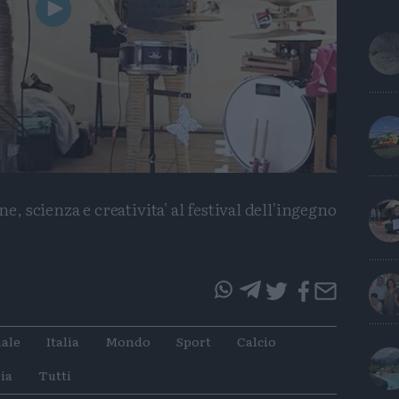
Play
Video
e, scienza e creativita' al festival dell'ingegno
questo
questo
articolo
articolo
ale
Italia
Mondo
Sport
Calcio
su
su
Whatsapp
Telegram
ia
Tutti