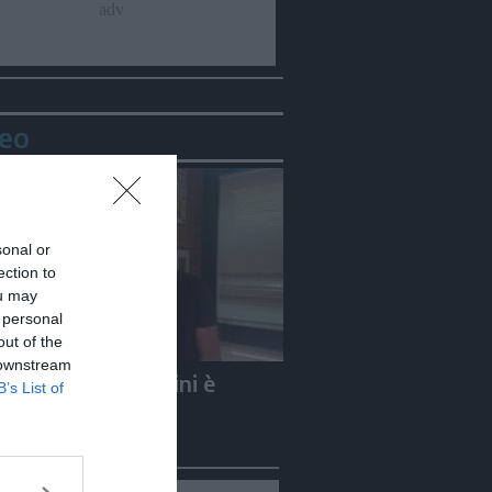
eo
sonal or
ection to
ou may
 personal
out of the
 downstream
e Carletti: «Guccini è
B’s List of
to un Nomade»