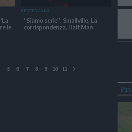
SPETTACOLO
 “La
“Siamo serie”: Smallville, La
re le
corrispondenza, Half Man
4
5
6
7
8
9
10
11
successivo
Pr