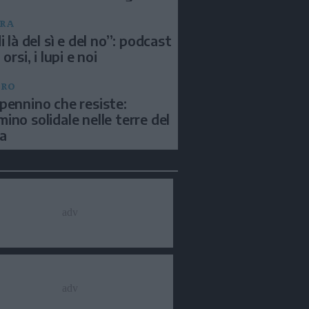
RA
i là del sì e del no”: podcast
 orsi, i lupi e noi
BRO
pennino che resiste:
ino solidale nelle terre del
a