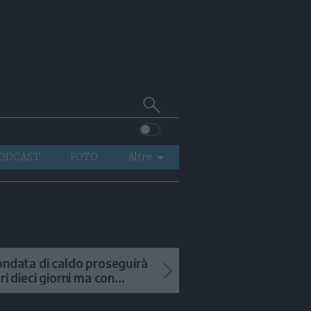
Cerca
su
Trentino
ODCAST
FOTO
Altre
VIDEO
GENERAZIONI
ITALIA-MONDO
ondata di caldo proseguirà
tri dieci giorni ma con
mporali