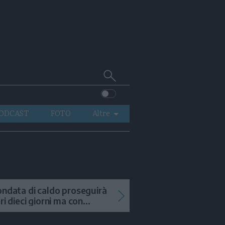
Cerca
su
Trentino
ODCAST
FOTO
Altre
VIDEO
GENERAZIONI
ITALIA-MONDO
ondata di caldo proseguirà
tri dieci giorni ma con
mporali