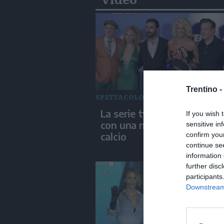
Trentino -
SPETTACOLO
La serie tv "Ted Lasso" to
If you wish 
con una nuova squadra di
sensitive in
calcio
confirm you
continue se
information 
further disc
participants
Downstream 