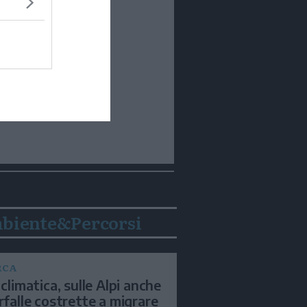
biente&Percorsi
RCA
 climatica, sulle Alpi anche
arfalle costrette a migrare