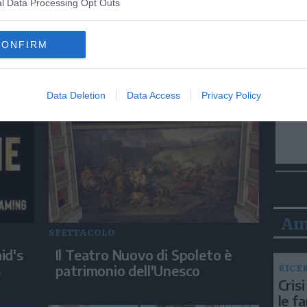
l Data Processing Opt Outs
SPETTACOLO
CONFIRM
a
Land art su un campo nel
Veronese con il volto di
Marilyn Monroe
Data Deletion
Data Access
Privacy Policy
Am
SPETTACOLO
id's
Il Teatro Nuovo di Spoleto è
RICE
s
patrimonio dell'Unesco
Crisi
le f