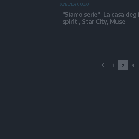
SPETTACOLO
"Siamo serie": La casa degl
spiriti, Star City, Muse
1
2
3
precedente