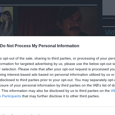
Vid
Do Not Process My Personal Information
SPETTACOLO
rna
"Il mestiere", Lo Cascio anti-
to opt-out of the sale, sharing to third parties, or processing of your per
eroe nel lavoro più strano del
formation for targeted advertising by us, please use the below opt-out s
mondo
r selection. Please note that after your opt-out request is processed y
eing interest-based ads based on personal information utilized by us or
disclosed to third parties prior to your opt-out. You may separately opt-
losure of your personal information by third parties on the IAB’s list of
Bepp
. This information may also be disclosed by us to third parties on the
IA
sta
Participants
that may further disclose it to other third parties.