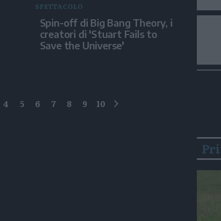
SPETTACOLO
i
Spin-off di Big Bang Theory, i
creatori di 'Stuart Fails to
Save the Universe'
4
5
6
7
8
9
10
successivo
Pr