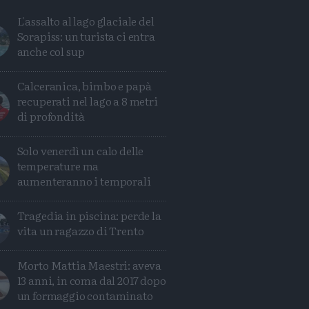
L'assalto al lago glaciale del
Sorapiss: un turista ci entra
anche col sup
Calceranica, bimbo e papà
recuperati nel lago a 8 metri
di profondità
Solo venerdì un calo delle
temperature ma
aumenteranno i temporali
Tragedia in piscina: perde la
Condividi
Condividi
Twitter
Condividi
Mail
vita un ragazzo di Trento
Morto Mattia Maestri: aveva
13 anni, in coma dal 2017 dopo
un formaggio contaminato