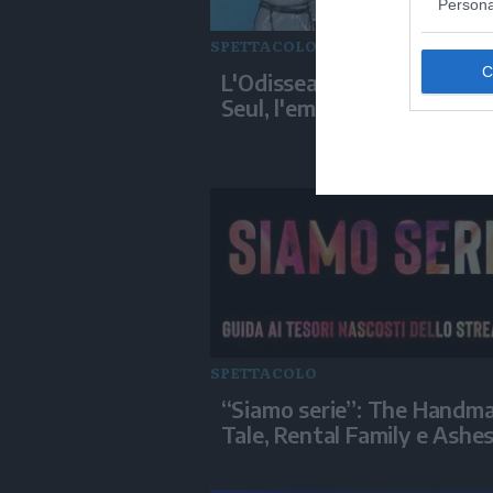
Persona
SPETTACOLO
L'Odissea di Nolan sbarca 
Seul, l'emozione del cast
SPETTACOLO
“Siamo serie”: The Handma
Tale, Rental Family e Ashe