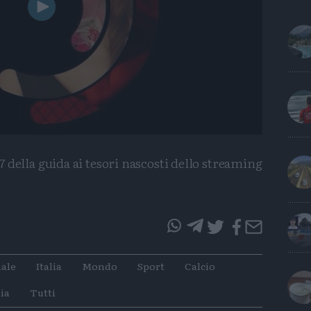
Play
Video
della guida ai tesori nascosti dello streaming
questo
questo
articolo
articolo
ale
Italia
Mondo
Sport
Calcio
su
su
Whatsapp
Telegram
ia
Tutti