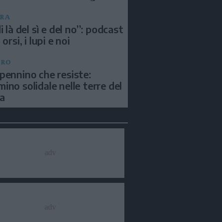
RA
i là del sì e del no”: podcast
 orsi, i lupi e noi
BRO
pennino che resiste:
ino solidale nelle terre del
a