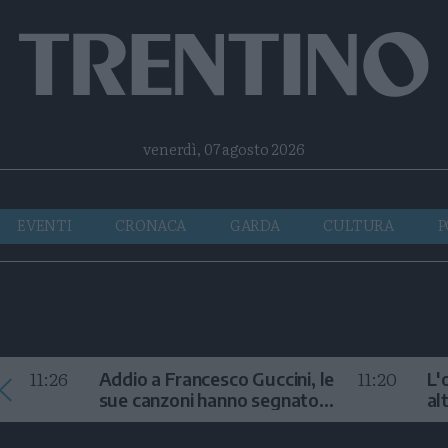
Facebook
Twitter
Instagram
Telegram
RSS
venerdì, 07 agosto 2026
EVENTI
CRONACA
GARDA
CULTURA
P
11:26
11:20
Addio a Francesco Guccini, le
L'
sue canzoni hanno segnato
al
la storia
te