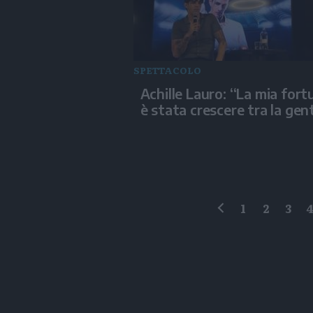
SPETTACOLO
Achille Lauro: “La mia fort
è stata crescere tra la gen
1
2
3
precedente