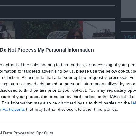
Vid
Do Not Process My Personal Information
to opt-out of the sale, sharing to third parties, or processing of your per
SPETTACOLO
formation for targeted advertising by us, please use the below opt-out s
r selection. Please note that after your opt-out request is processed y
Biografilm 2026: Kaouther Ben
eing interest-based ads based on personal information utilized by us or
se
Hania vince "International
disclosed to third parties prior to your opt-out. You may separately opt-
Celebration of Lives Award"
losure of your personal information by third parties on the IAB’s list of
. This information may also be disclosed by us to third parties on the
IA
Bepp
Participants
that may further disclose it to other third parties.
sta
l Data Processing Opt Outs