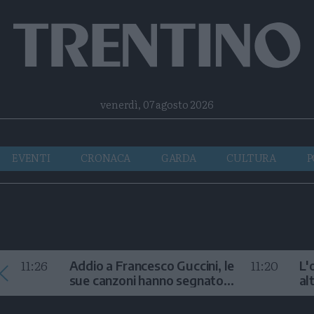
Facebook
Twitter
Instagram
Telegram
RSS
venerdì, 07 agosto 2026
EVENTI
CRONACA
GARDA
CULTURA
P
11:26
11:20
Addio a Francesco Guccini, le
L'
sue canzoni hanno segnato
al
la storia
te