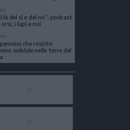
RA
i là del sì e del no”: podcast
 orsi, i lupi e noi
BRO
pennino che resiste:
ino solidale nelle terre del
a