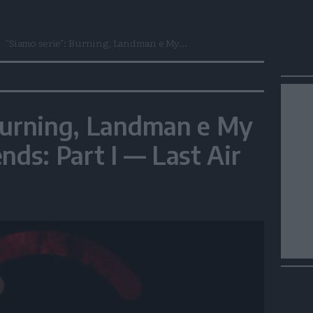
"Siamo serie": Burning, Landman e My...
 Burning, Landman e My
nds: Part I — Last Air