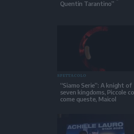
Quentin Tarantino”
SPETTACOLO
“Siamo Serie”: A knight of
seven kingdoms, Piccole c
come queste, Maicol