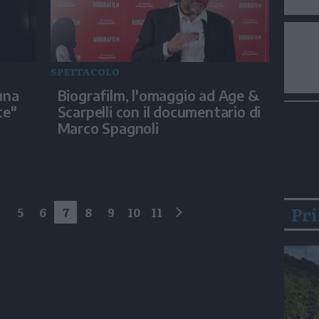
SPETTACOLO
una
Biografilm, l'omaggio ad Age &
te"
Scarpelli con il documentario di
Marco Spagnoli
Pr
4
5
6
7
8
9
10
11
successivo