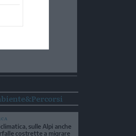
biente&Percorsi
RCA
 climatica, sulle Alpi anche
arfalle costrette a migrare