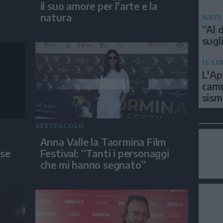
il suo amore per l'arte e la
natura
NATU
“Al d
sugli
IL LI
L'Ap
camm
sism
SPETTACOLO
Anna Valle la Taormina Film
ose
Festival: “Tanti i personaggi
che mi hanno segnato”