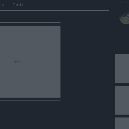
Whatsapp
Telegram
ia
Tutti