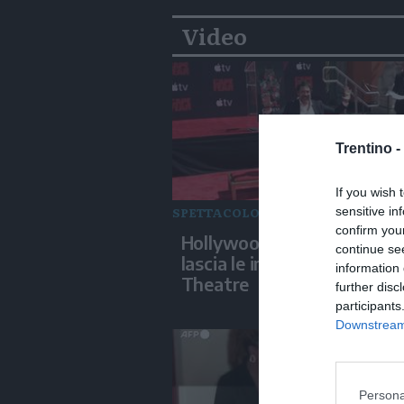
Video
Trentino -
If you wish 
SPETTACOLO
sensitive in
confirm you
Hollywood, Javier Bardem
continue se
lascia le impronte al Chine
information 
Theatre
further disc
participants
Downstream 
Persona