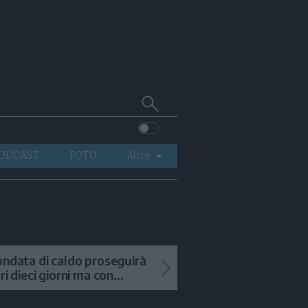
Cerca
su
Trentino
ODCAST
FOTO
Altre
VIDEO
GENERAZIONI
ITALIA-MONDO
ondata di caldo proseguirà
tri dieci giorni ma con
mporali