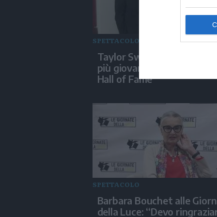
SPETTACOLO
Taylor Swift diventa la do
più giovane nella Songwrit
Hall of Fame
SPETTACOLO
Barbara Bouchet alle Gior
della Luce: “Devo ringrazia