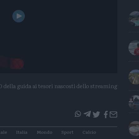
Play
Video
della guida ai tesori nascosti dello streaming
questo
questo
articolo
articolo
ale
Italia
Mondo
Sport
Calcio
su
su