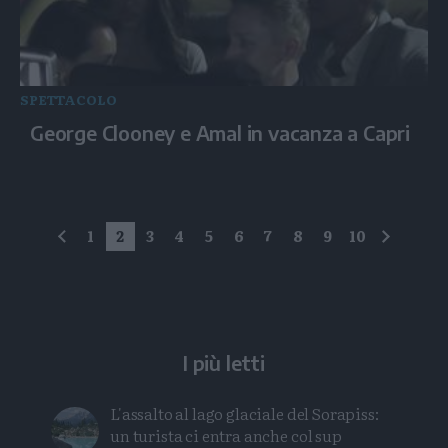
SPETTACOLO
George Clooney e Amal in vacanza a Capri
1
2
3
4
5
6
7
8
9
10
precedente
succes
I più letti
L'assalto al lago glaciale del Sorapiss:
un turista ci entra anche col sup