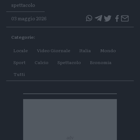
Tags
spettacolo
03 maggio 2026
questo
questo
articolo
articolo
Categorie:
su
su
Whatsapp
Telegram
Locale
Video Giornale
Italia
Mondo
Sport
Calcio
Spettacolo
Economia
Tutti