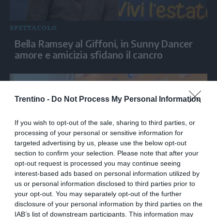
SPETTACOLO
Bella Ramsey al Giffoni, in Sunny Dancer
amore e amicizia sfidano il cancro
Trentino -
Do Not Process My Personal Information
If you wish to opt-out of the sale, sharing to third parties, or
processing of your personal or sensitive information for
targeted advertising by us, please use the below opt-out
section to confirm your selection. Please note that after your
opt-out request is processed you may continue seeing
interest-based ads based on personal information utilized by
SPETTACOLO
us or personal information disclosed to third parties prior to
Maraini al Festival Giffoni: “La prigionia
your opt-out. You may separately opt-out of the further
disclosure of your personal information by third parties on the
insegna a difendere le proprie idee”
IAB’s list of downstream participants. This information may