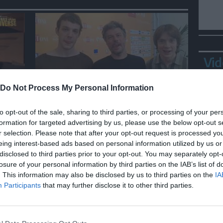
Vid
Do Not Process My Personal Information
SPETTACOLO
eory,
Nord Sud Ovest Est, epico
to opt-out of the sale, sharing to third parties, or processing of your per
finale degli 883: "Aspettatevi
formation for targeted advertising by us, please use the below opt-out s
r selection. Please note that after your opt-out request is processed y
di tutto, ci siamo superati"
eing interest-based ads based on personal information utilized by us or
disclosed to third parties prior to your opt-out. You may separately opt-
losure of your personal information by third parties on the IAB’s list of
Ortl
. This information may also be disclosed by us to third parties on the
IA
in p
Participants
that may further disclose it to other third parties.