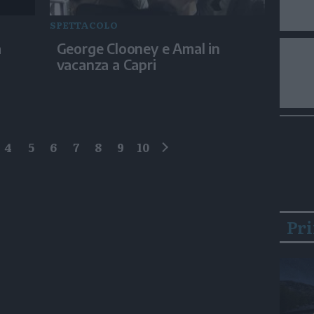
SPETTACOLO
a
George Clooney e Amal in
vacanza a Capri
4
5
6
7
8
9
10
successivo
Pr