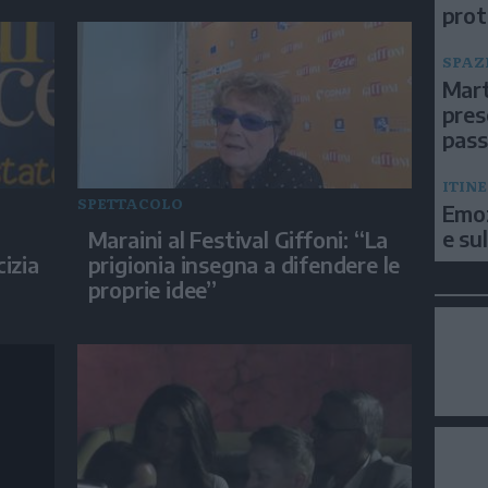
prot
SPAZ
Mart
pres
pas
ITIN
SPETTACOLO
Emoz
e su
Maraini al Festival Giffoni: “La
izia
prigionia insegna a difendere le
proprie idee”