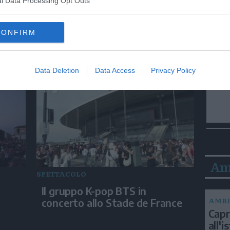
l Data Processing Opt Outs
SPETTACOLO
CONFIRM
:
Spider-Man, Tom Holland e
Zendaya affascinano Città del
Messico
Data Deletion
Data Access
Privacy Policy
Am
SPETTACOLO
Il gruppo K-pop BTS in
AMBI
concerto allo Stade de France
Capri
all'