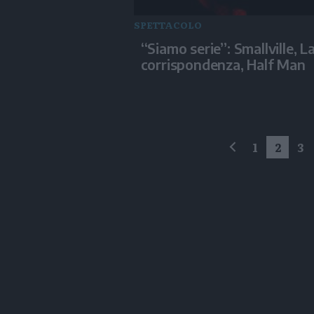
SPETTACOLO
“Siamo serie”: Smallville, L
corrispondenza, Half Man
1
2
3
precedente