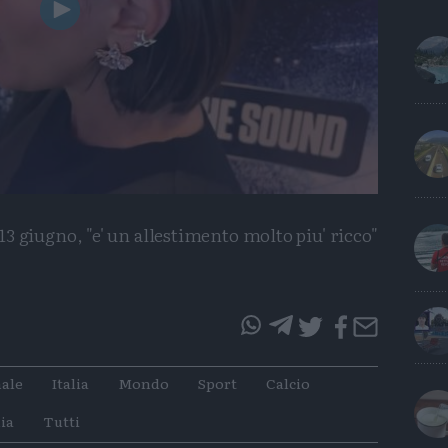
Play
Video
il 13 giugno, "e' un allestimento molto piu' ricco"
questo
questo
articolo
articolo
ale
Italia
Mondo
Sport
Calcio
su
su
Whatsapp
Telegram
ia
Tutti