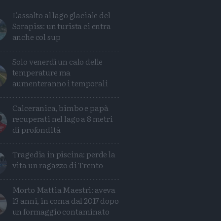
L'assalto al lago glaciale del
Sorapiss: un turista ci entra
anche col sup
Solo venerdì un calo delle
temperature ma
aumenteranno i temporali
Calceranica, bimbo e papà
recuperati nel lago a 8 metri
di profondità
Tragedia in piscina: perde la
Condividi
Condividi
Twitter
Condividi
Mail
vita un ragazzo di Trento
Morto Mattia Maestri: aveva
13 anni, in coma dal 2017 dopo
un formaggio contaminato