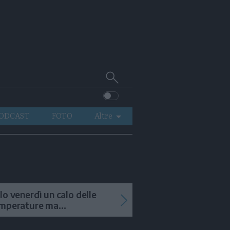
Cerca
su
Trentino
ODCAST
FOTO
Altre
VIDEO
GENERAZIONI
ITALIA-MONDO
lo venerdì un calo delle
mperature ma
menteranno i temporali