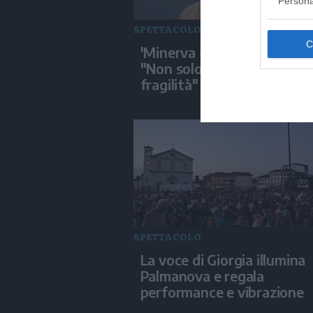
Persona
SPETTACOLO
'Minerva - La Scuola', Gallo
"Non solo disciplina, anche
fragilità"
SPETTACOLO
La voce di Giorgia illumina
Palmanova e regala
performance e vibrazione