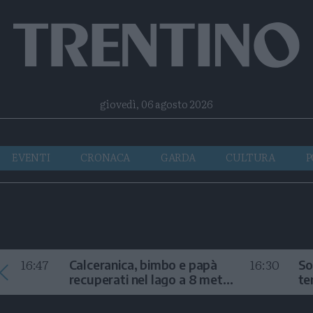
Facebook
Twitter
Instagram
Telegram
RSS
giovedì, 06 agosto 2026
EVENTI
CRONACA
GARDA
CULTURA
P
16:47
16:30
Calceranica, bimbo e papà
So
recuperati nel lago a 8 metri
te
di profondità
au