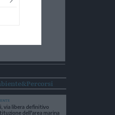
biente&Percorsi
ENTE
, via libera definitivo
istituzione dell'area marina