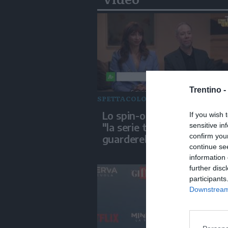
Trentino -
SPETTACOLO
Lo spin-off di Big Bang Th
If you wish 
"la serie tv che Sheldon
sensitive in
confirm you
guarderebbe"
continue se
information 
further disc
participants
Downstream 