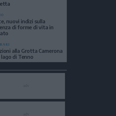
etta
IO
e, nuovi indizi sulla
enza di forme di vita in
sato
ERARI
ioni alla Grotta Camerona
l lago di Tenno