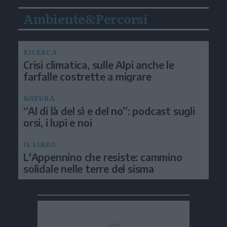
Ambiente&Percorsi
RICERCA
Crisi climatica, sulle Alpi anche le
farfalle costrette a migrare
NATURA
“Al di là del sì e del no”: podcast sugli
orsi, i lupi e noi
IL LIBRO
L'Appennino che resiste: cammino
solidale nelle terre del sisma