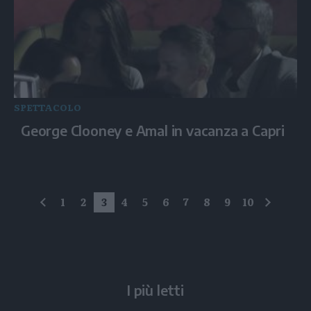
SPETTACOLO
George Clooney e Amal in vacanza a Capri
1
2
3
4
5
6
7
8
9
10
precedente
succes
I più letti