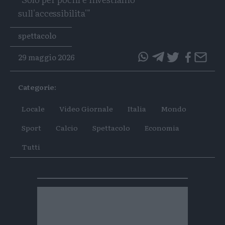
sull'accessibilita'"
Tags
spettacolo
29 maggio 2026
questo
questo
articolo
articolo
Categorie:
su
su
Whatsapp
Telegram
Locale
Video Giornale
Italia
Mondo
Sport
Calcio
Spettacolo
Economia
Tutti