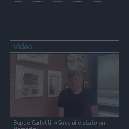
Video
Beppe Carletti: «Guccini è stato un
Nomade»