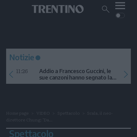
Me
Trentino
Cerca
su
Trentino
Cerca
su
Navigazione
Home
MONTAGNA
Trentino
principale
Facebook
Twitt
I
AMBIENTE
EVENTI
CRONACA
GARDA
CULTURA
PODCAST
Notizie
FOTO
Altre
11:26
Addio a Francesco Guccini, le
VIDEO
sue canzoni hanno segnato la
storia
GENERAZIONI
ITALIA-MONDO
Home page
VIDEO
Spettacolo
Scala, il neo-
direttore Chung: "Da...
Spettacolo