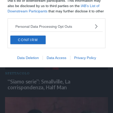
IAB’s list of downstream participants. This information may
Maraini al Festival Giffoni: “La prigionia
also be disclosed by us to third parties on the
IAB’s List of
insegna a difendere le proprie idee”
Downstream Participants
that may further disclose it to other
third parties.
Personal Data Processing Opt Outs
CONFIRM
Data Deletion
Data Access
Privacy Policy
SPETTACOLO
“Siamo serie”: Smallville, La
corrispondenza, Half Man