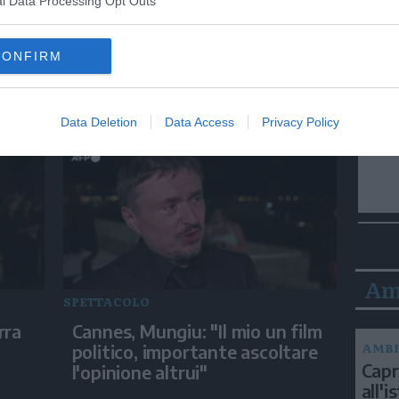
l Data Processing Opt Outs
SPETTACOLO
CONFIRM
Cannes, Grisebach: "Il Premio
onic
della Giuria significa molto per
me"
Data Deletion
Data Access
Privacy Policy
Am
SPETTACOLO
rra
Cannes, Mungiu: "Il mio un film
AMBI
politico, importante ascoltare
Capri
l'opinione altrui"
all'