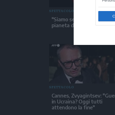
Persona
SPETTACOLO
"Siamo serie": Totems, Dal
pianeta degli umani e Plat
SPETTACOLO
Cannes, Zvyagintsev: "Gue
in Ucraina? Oggi tutti
attendono la fine"