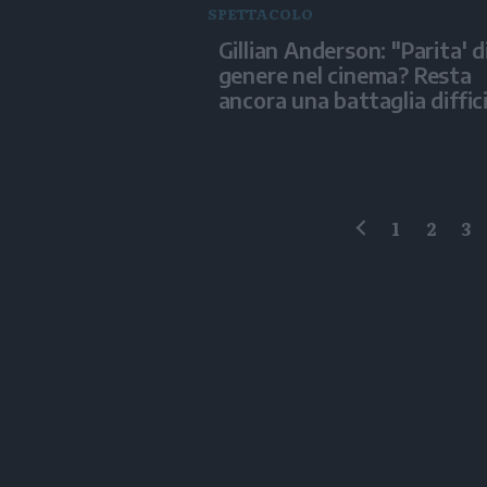
SPETTACOLO
Gillian Anderson: "Parita' d
genere nel cinema? Resta
ancora una battaglia diffici
1
2
3
precedente