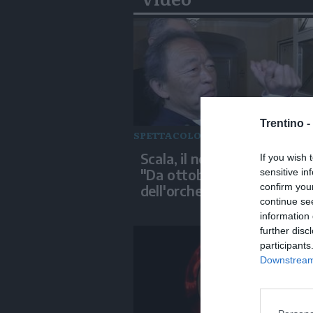
Trentino -
SPETTACOLO
Scala, il neo-direttore Chu
If you wish 
"Da ottobre saro' schiavo
sensitive in
confirm you
dell'orchestra"
continue se
information 
further disc
participants
Downstream 