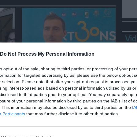
Vid
Do Not Process My Personal Information
SPETTACOLO
ng:
Pera Toons acclamatissimo a
to opt-out of the sale, sharing to third parties, or processing of your per
Cartoons con serie su RaiPlay
formation for targeted advertising by us, please use the below opt-out s
r selection. Please note that after your opt-out request is processed y
eing interest-based ads based on personal information utilized by us or
disclosed to third parties prior to your opt-out. You may separately opt-
losure of your personal information by third parties on the IAB’s list of
Ortl
. This information may also be disclosed by us to third parties on the
IA
in p
Participants
that may further disclose it to other third parties.