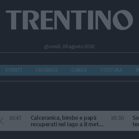
Facebook
Twitter
Instagram
Telegram
RSS
giovedì, 06 agosto 2026
EVENTI
CRONACA
GARDA
CULTURA
P
16:47
16:30
Calceranica, bimbo e papà
So
recuperati nel lago a 8 metri
te
di profondità
au