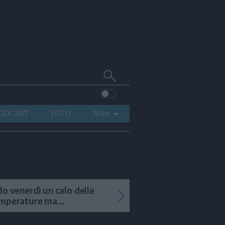
Cerca
su
Trentino
ODCAST
FOTO
Altre
VIDEO
GENERAZIONI
ITALIA-MONDO
lo venerdì un calo delle
mperature ma
menteranno i temporali