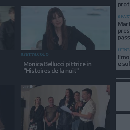
prot
SPAZ
Mart
pres
pas
ITIN
SPETTACOLO
Emoz
e su
Monica Bellucci pittrice in
"Histoires de la nuit"