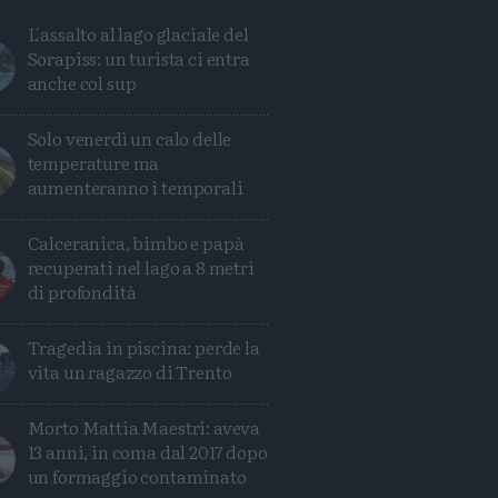
L'assalto al lago glaciale del
Sorapiss: un turista ci entra
anche col sup
Solo venerdì un calo delle
temperature ma
aumenteranno i temporali
Calceranica, bimbo e papà
recuperati nel lago a 8 metri
di profondità
Tragedia in piscina: perde la
Condividi
Condividi
Twitter
Condividi
Mail
vita un ragazzo di Trento
Morto Mattia Maestri: aveva
13 anni, in coma dal 2017 dopo
un formaggio contaminato