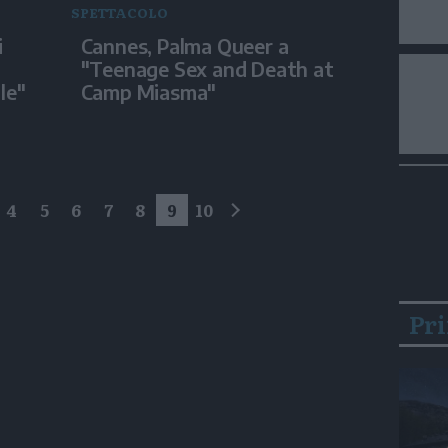
SPETTACOLO
i
Cannes, Palma Queer a
"Teenage Sex and Death at
le"
Camp Miasma"
4
5
6
7
8
9
10
successivo
Pr