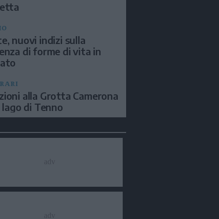
etta
IO
e, nuovi indizi sulla
enza di forme di vita in
sato
ERARI
ioni alla Grotta Camerona
l lago di Tenno