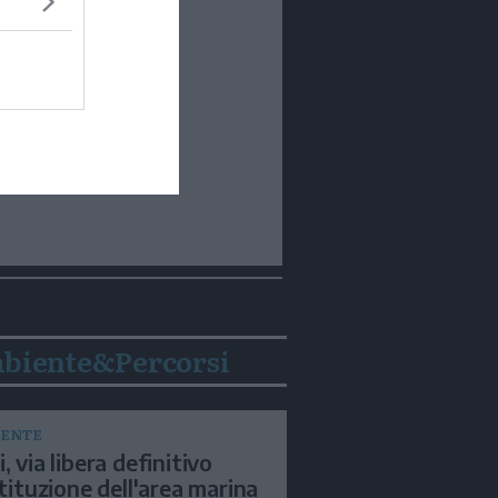
biente&Percorsi
ENTE
, via libera definitivo
istituzione dell'area marina