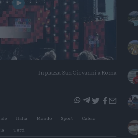
Play
Video
In piazza San Giovanni a Roma
questo
questo
articolo
articolo
ale
Italia
Mondo
Sport
Calcio
su
su
Whatsapp
Telegram
ia
Tutti