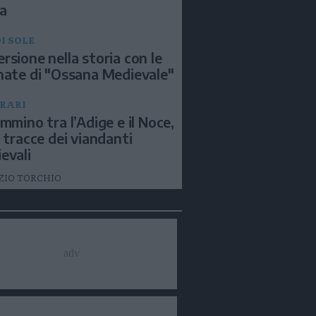
a
I SOLE
rsione nella storia con le
nate di "Ossana Medievale"
ERARI
ammino tra l’Adige e il Noce,
e tracce dei viandanti
evali
ZIO TORCHIO