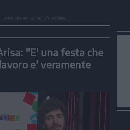
Primo Maggio, Arisa: "E' una festa...
risa: "E' una festa che
l lavoro e' veramente