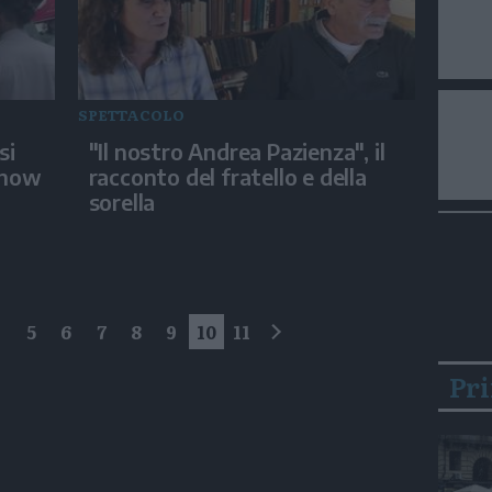
SPETTACOLO
si
"Il nostro Andrea Pazienza", il
Show
racconto del fratello e della
sorella
4
5
6
7
8
9
10
11
successivo
Pr