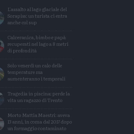
L'assalto al lago glaciale del
Sorapiss: un turista ci entra
anche col sup
Calceranica, bimbo e papà
recuperati nel lago a 8 metri
di profondità
Solo venerdì un calo delle
temperature ma
aumenteranno i temporali
Tragedia in piscina: perde la
vita un ragazzo di Trento
Morto Mattia Maestri: aveva
Condividi
Condividi
Twitter
Condividi
Mail
13 anni, in coma dal 2017 dopo
un formaggio contaminato