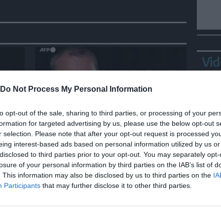
Vid
Do Not Process My Personal Information
to opt-out of the sale, sharing to third parties, or processing of your per
formation for targeted advertising by us, please use the below opt-out s
SPETTACOLO
r selection. Please note that after your opt-out request is processed y
io
Cannes, Zvyagintsev: "Guerra
eing interest-based ads based on personal information utilized by us or
disclosed to third parties prior to your opt-out. You may separately opt-
 per
in Ucraina? Oggi tutti
losure of your personal information by third parties on the IAB’s list of
attendono la fine"
Bepp
. This information may also be disclosed by us to third parties on the
IA
sta
Participants
that may further disclose it to other third parties.