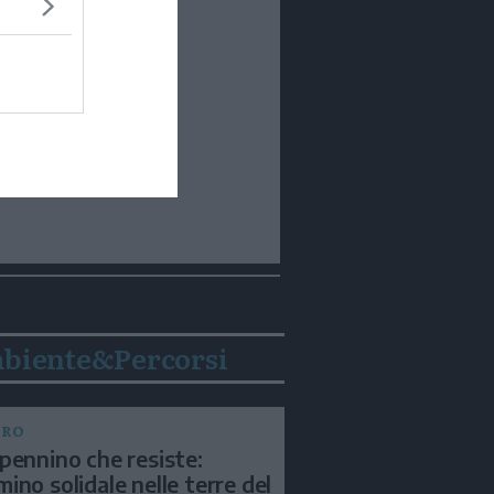
biente&Percorsi
BRO
pennino che resiste:
ino solidale nelle terre del