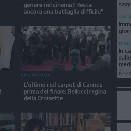
sism
genere nel cinema? Resta
ancora una battaglia difficile"
VAL D
Imme
gior
ITIN
In c
sull
medi
FABRI
SPETTACOLO
L'ultimo red carpet di Cannes
t
prima del finale: Bellucci regina
della Croisette