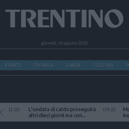
Facebook
Twitter
Instagram
Telegram
RSS
giovedì, 06 agosto 2026
EVENTI
CRONACA
GARDA
CULTURA
P
11:20
09:25
L'ondata di caldo proseguirà
Ma
altri dieci giorni ma con
is
temporali
fr