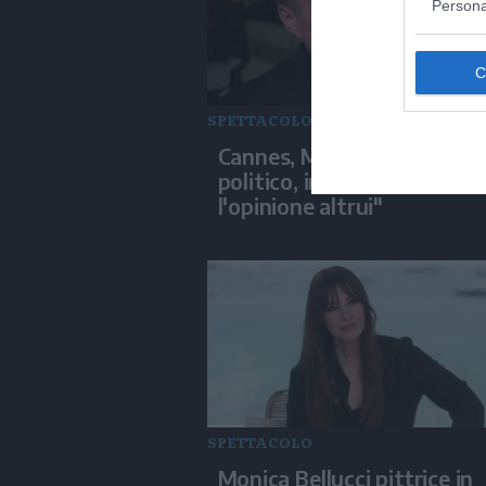
Persona
SPETTACOLO
Cannes, Mungiu: "Il mio un 
politico, importante ascol
l'opinione altrui"
SPETTACOLO
Monica Bellucci pittrice in