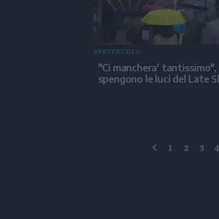
SPETTACOLO
"Ci manchera' tantissimo", 
spengono le luci del Late 
1
2
3
precedente