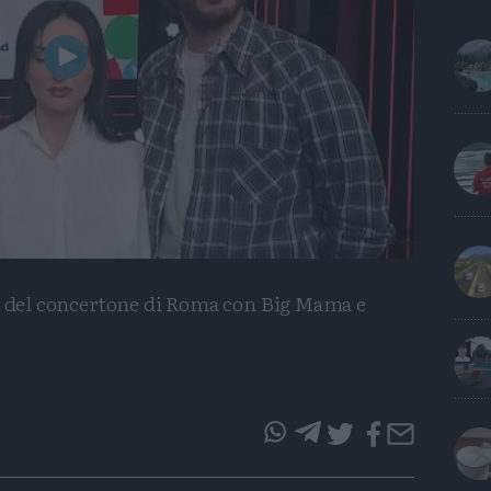
Play
Video
ce del concertone di Roma con Big Mama e
questo
questo
articolo
articolo