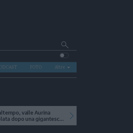
Cerca
su
Trentino
ODCAST
FOTO
Altre
VIDEO
GENERAZIONI
ITALIA-MONDO
ltempo, valle Aurina
olata dopo una gigantesca
ana