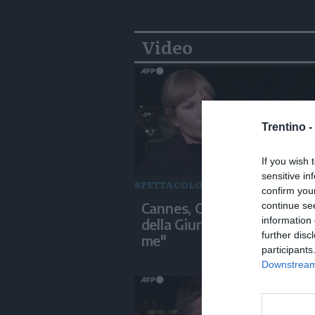
Video
Trentino -
If you wish 
sensitive in
SPETTACOLO
confirm you
Cannes, Grisebach: "Il Prem
continue se
information 
della Giuria significa molto
further disc
me"
participants
Downstream 