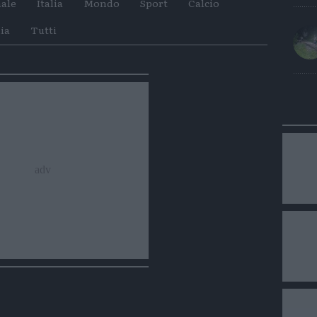
ale
Italia
Mondo
Sport
Calcio
su
su
Whatsapp
Telegram
ia
Tutti