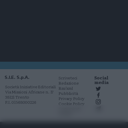
Social
S.I.E. S.p.A.
Scriveteci
media
Redazione
Società Iniziative Editoriali
Rss/xml
Via Missioni Africane n. 17
Pubblicità
38121 Trento
Privacy Policy
P.I. 01568000226
Cookie Policy
Comunicati
stampa