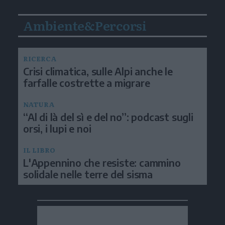
Ambiente&Percorsi
RICERCA
Crisi climatica, sulle Alpi anche le
farfalle costrette a migrare
NATURA
“Al di là del sì e del no”: podcast sugli
orsi, i lupi e noi
IL LIBRO
L'Appennino che resiste: cammino
solidale nelle terre del sisma