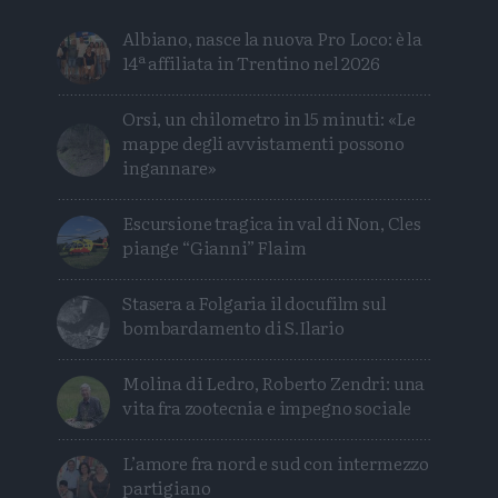
Albiano, nasce la nuova Pro Loco: è la
14ª affiliata in Trentino nel 2026
Orsi, un chilometro in 15 minuti: «Le
mappe degli avvistamenti possono
ingannare»
Escursione tragica in val di Non, Cles
piange “Gianni” Flaim
Stasera a Folgaria il docufilm sul
bombardamento di S.Ilario
Molina di Ledro, Roberto Zendri: una
vita fra zootecnia e impegno sociale
L’amore fra nord e sud con intermezzo
partigiano