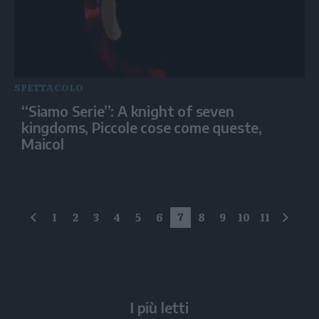
SPETTACOLO
“Siamo Serie”: A knight of seven
kingdoms, Piccole cose come queste,
Maicol
1
2
3
4
5
6
7
8
9
10
11
precedente
succe
I più letti