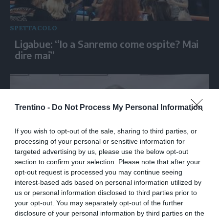
SPETTACOLO
Ligabue: “Io a Sanremo come ospite? Mai
dire mai”
Trentino -
Do Not Process My Personal Information
If you wish to opt-out of the sale, sharing to third parties, or
processing of your personal or sensitive information for
targeted advertising by us, please use the below opt-out
section to confirm your selection. Please note that after your
opt-out request is processed you may continue seeing
SPETTACOLO
interest-based ads based on personal information utilized by
us or personal information disclosed to third parties prior to
Barbara Bouchet alle Giornate della Luce:
your opt-out. You may separately opt-out of the further
“Devo ringraziare Quentin Tarantino”
disclosure of your personal information by third parties on the