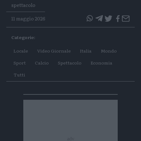
Tags
spettacolo
11 maggio 2026
questo
questo
articolo
articolo
Categorie:
su
su
Whatsapp
Telegram
Locale
Video Giornale
Italia
Mondo
Sport
Calcio
Spettacolo
Economia
Tutti