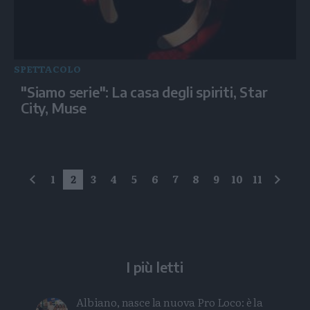
SPETTACOLO
"Siamo serie": La casa degli spiriti, Star
City, Muse
1
2
3
4
5
6
7
8
9
10
11
precedente
succe
I più letti
Albiano, nasce la nuova Pro Loco: è la