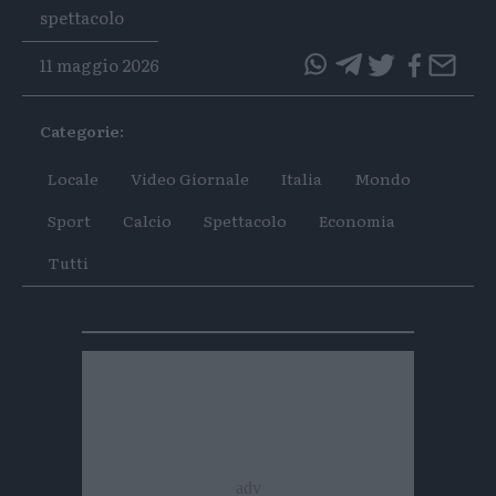
Tags
spettacolo
11 maggio 2026
questo
questo
articolo
articolo
Categorie:
su
su
Whatsapp
Telegram
Locale
Video Giornale
Italia
Mondo
Sport
Calcio
Spettacolo
Economia
Tutti