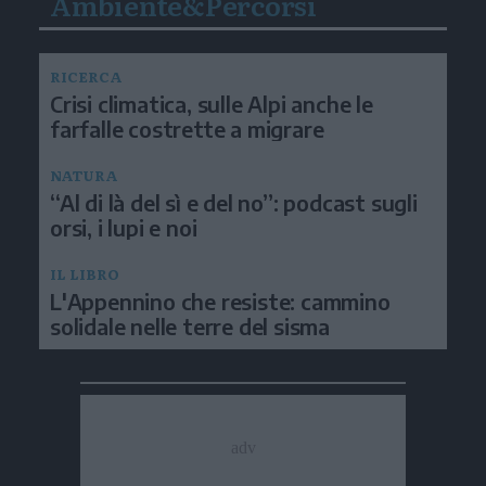
Ambiente&Percorsi
RICERCA
Crisi climatica, sulle Alpi anche le
farfalle costrette a migrare
NATURA
“Al di là del sì e del no”: podcast sugli
orsi, i lupi e noi
IL LIBRO
L'Appennino che resiste: cammino
solidale nelle terre del sisma