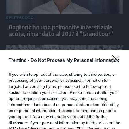
SPETTACOLO
Baglioni: ho una polmonite interstiziale
acuta, rimandato al 2027 il "Grandtour"
Trentino -
Do Not Process My Personal Information
If you wish to opt-out of the sale, sharing to third parties, or
processing of your personal or sensitive information for
targeted advertising by us, please use the below opt-out
section to confirm your selection. Please note that after your
opt-out request is processed you may continue seeing
interest-based ads based on personal information utilized by
SPETTACOLO
us or personal information disclosed to third parties prior to
Senza gerarchie, la rivoluzione delle donne
your opt-out. You may separately opt-out of the further
in circolo
disclosure of your personal information by third parties on the
IAB’s list of downstream participants. This information may