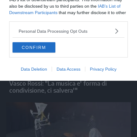
also be disclosed by us to third parties on the
IAB’s List of
Downstream Participants
that may further disclose it to other
third parties.
Personal Data Processing Opt Outs
CONFIRM
Data Deletion
Data Access
Privacy Policy
SPETTACOLO
Vasco Rossi: "La musica e' forma di
condivisione, ci salvera'"