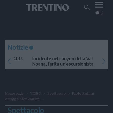
Me
Trentino
Cerca
su
Trentino
Cerca
su
Navigazione
Home
MONTAGNA
Trentino
principale
Facebook
Twitt
I
AMBIENTE
EVENTI
CRONACA
GARDA
CULTURA
PODCAST
Notizie
FOTO
Altre
21:15
Incidente nel canyon della Val
VIDEO
Noana, ferita un’escursionista
GENERAZIONI
ITALIA-MONDO
Home page
VIDEO
Spettacolo
Paolo Ruffini
omaggia Alex Zanardi...
Spettacolo