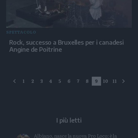
SPETTACOLO
Rock, successo a Bruxelles per i canadesi
Angine de Poitrine
1
2
3
4
5
6
7
8
9
10
11
precedente
succe
I più letti
Albiano, nasce la nuova Pro Loco: è la