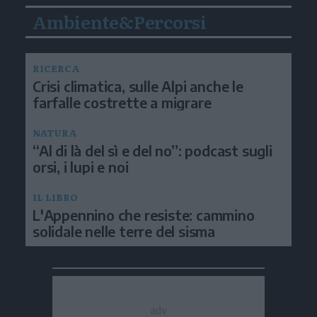
Ambiente&Percorsi
RICERCA
Crisi climatica, sulle Alpi anche le
farfalle costrette a migrare
NATURA
“Al di là del sì e del no”: podcast sugli
orsi, i lupi e noi
IL LIBRO
L'Appennino che resiste: cammino
solidale nelle terre del sisma