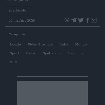
Tags
spettacolo
04 maggio 2026
questo
questo
articolo
articolo
Categorie:
su
su
Whatsapp
Telegram
Locale
Video Giornale
Italia
Mondo
Sport
Calcio
Spettacolo
Economia
Tutti