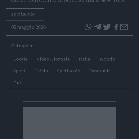
Tags
spettacolo
05 maggio 2026
questo
questo
articolo
articolo
Categorie:
su
su
Whatsapp
Telegram
Locale
Video Giornale
Italia
Mondo
Sport
Calcio
Spettacolo
Economia
Tutti