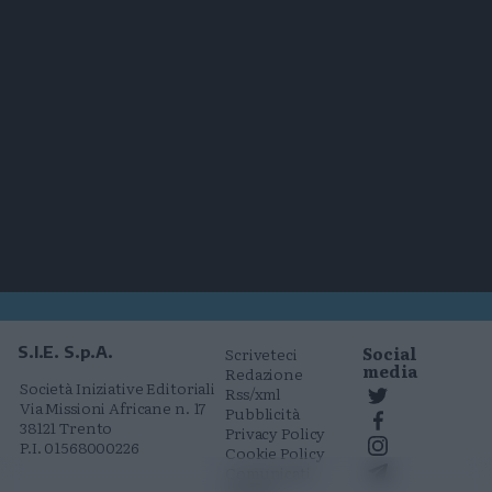
Social
S.I.E. S.p.A.
Scriveteci
media
Redazione
Società Iniziative Editoriali
Rss/xml
Via Missioni Africane n. 17
Pubblicità
38121 Trento
Privacy Policy
P.I. 01568000226
Cookie Policy
Comunicati
stampa