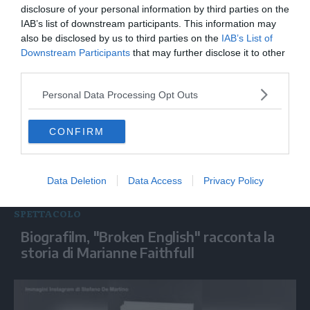
Ballo in Bianco, Roberto Bolle: "In Piazza
disclosure of your personal information by third parties on the
San Carlo ci sara' una grande lezione di
IAB’s list of downstream participants. This information may
danza"
also be disclosed by us to third parties on the
IAB’s List of
Downstream Participants
that may further disclose it to other
third parties.
Personal Data Processing Opt Outs
CONFIRM
Data Deletion
Data Access
Privacy Policy
SPETTACOLO
Biografilm, "Broken English" racconta la
storia di Marianne Faithfull