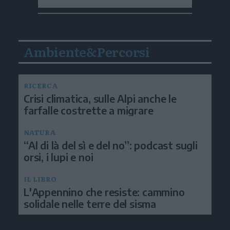
Ambiente&Percorsi
RICERCA
Crisi climatica, sulle Alpi anche le
farfalle costrette a migrare
NATURA
“Al di là del sì e del no”: podcast sugli
orsi, i lupi e noi
IL LIBRO
L'Appennino che resiste: cammino
solidale nelle terre del sisma