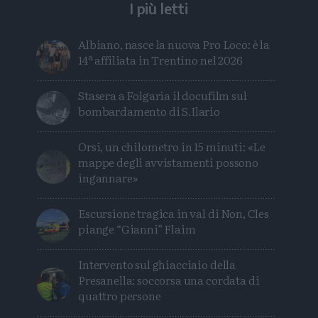
I più letti
Albiano, nasce la nuova Pro Loco: è la
14ª affiliata in Trentino nel 2026
Stasera a Folgaria il docufilm sul
bombardamento di S.Ilario
Orsi, un chilometro in 15 minuti: «Le
mappe degli avvistamenti possono
ingannare»
Escursione tragica in val di Non, Cles
piange “Gianni” Flaim
Intervento sul ghiacciaio della
Presanella: soccorsa una cordata di
quattro persone