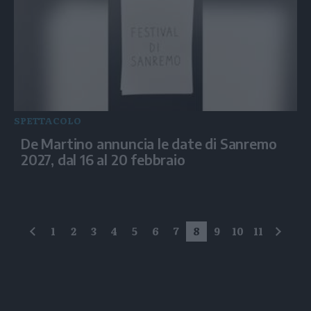
SPETTACOLO
De Martino annuncia le date di Sanremo
2027, dal 16 al 20 febbraio
1
2
3
4
5
6
7
8
9
10
11
precedente
succe