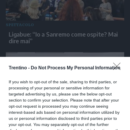
SPETTACOLO
Ligabue: “Io a Sanremo come ospite? Mai
dire mai”
Trentino -
Do Not Process My Personal Information
If you wish to opt-out of the sale, sharing to third parties, or
processing of your personal or sensitive information for
targeted advertising by us, please use the below opt-out
section to confirm your selection. Please note that after your
opt-out request is processed you may continue seeing
interest-based ads based on personal information utilized by
SPETTACOLO
us or personal information disclosed to third parties prior to
Barbara Bouchet alle Giornate della Luce:
your opt-out. You may separately opt-out of the further