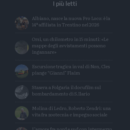
I più letti
Albiano, nasce la nuova Pro Loco: è la
14ª affiliata in Trentino nel 2026
Orsi, un chilometro in 15 minuti: «Le
mappe degli avvistamenti possono
ingannare»
Escursione tragica in val di Non, Cles
piange “Gianni” Flaim
Stasera a Folgaria il docufilm sul
bombardamento di S.Ilario
Molina di Ledro, Roberto Zendri: una
vita fra zootecnia e impegno sociale
L’amore fra nord e sud con intermezzo