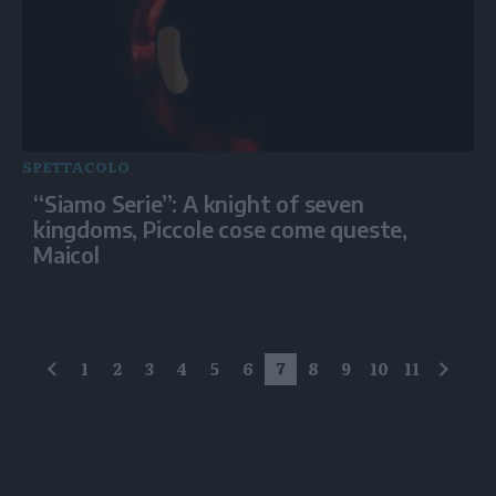
SPETTACOLO
“Siamo Serie”: A knight of seven
kingdoms, Piccole cose come queste,
Maicol
1
2
3
4
5
6
7
8
9
10
11
precedente
succe