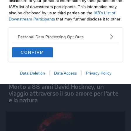
“Devo ringraziare Quentin Tarantino”
disclosure of your personal information by third parties on the
IAB’s list of downstream participants. This information may
also be disclosed by us to third parties on the
IAB’s List of
Downstream Participants
that may further disclose it to other
third parties.
Personal Data Processing Opt Outs
CONFIRM
Data Deletion
Data Access
Privacy Policy
SPETTACOLO
Morto a 88 anni David Hockney, un
viaggio attraverso il suo amore per l'arte
e la natura