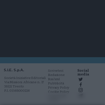
Social
S.I.E. S.p.A.
Scriveteci
media
Redazione
Società Iniziative Editoriali
Rss/xml
Via Missioni Africane n. 17
Pubblicità
38121 Trento
Privacy Policy
P.I. 01568000226
Cookie Policy
Comunicati
stampa