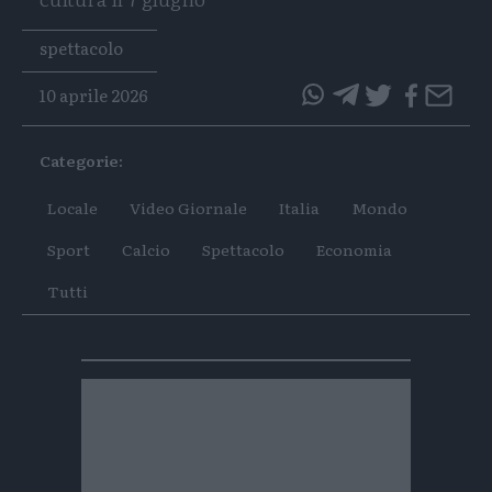
Tags
spettacolo
10 aprile 2026
questo
questo
articolo
articolo
Categorie:
su
su
Whatsapp
Telegram
Locale
Video Giornale
Italia
Mondo
Sport
Calcio
Spettacolo
Economia
Tutti