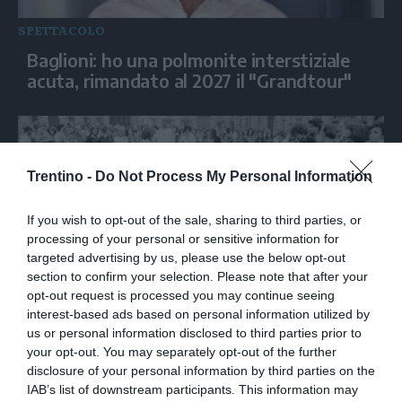
SPETTACOLO
Baglioni: ho una polmonite interstiziale
acuta, rimandato al 2027 il "Grandtour"
Trentino -
Do Not Process My Personal Information
If you wish to opt-out of the sale, sharing to third parties, or
processing of your personal or sensitive information for
targeted advertising by us, please use the below opt-out
section to confirm your selection. Please note that after your
opt-out request is processed you may continue seeing
SPETTACOLO
interest-based ads based on personal information utilized by
us or personal information disclosed to third parties prior to
Senza gerarchie, la rivoluzione delle donne
your opt-out. You may separately opt-out of the further
in circolo
disclosure of your personal information by third parties on the
IAB’s list of downstream participants. This information may