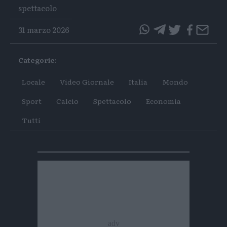
Tags
spettacolo
31 marzo 2026
questo
questo
articolo
articolo
Categorie:
su
su
Whatsapp
Telegram
Locale
Video Giornale
Italia
Mondo
Sport
Calcio
Spettacolo
Economia
Tutti