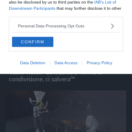
also be disclosed by us to third parties on the
IAB’s List of
Downstream Participants
that may further disclose it to other
third parties.
Personal Data Processing Opt Outs
CONFIRM
SPETTACOLO
Data Deletion
Data Access
Privacy Policy
Vasco Rossi: "La musica e' forma di
condivisione, ci salvera'"