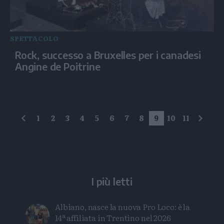
SPETTACOLO
Rock, successo a Bruxelles per i canadesi
Angine de Poitrine
1
2
3
4
5
6
7
8
9
10
11
precedente
succe
I più letti
Albiano, nasce la nuova Pro Loco: è la
14ª affiliata in Trentino nel 2026