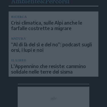
Ambiente&Percorsi
RICERCA
Crisi climatica, sulle Alpi anche le
farfalle costrette a migrare
NATURA
“Al di là del sì e del no”: podcast sugli
orsi, i lupi e noi
IL LIBRO
L'Appennino che resiste: cammino
solidale nelle terre del sisma