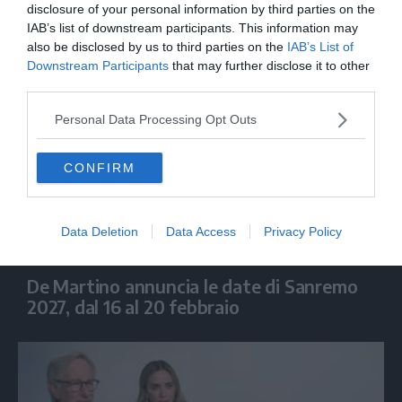
Biografilm, "Broken English" racconta la
disclosure of your personal information by third parties on the
storia di Marianne Faithfull
IAB’s list of downstream participants. This information may
also be disclosed by us to third parties on the
IAB’s List of
Downstream Participants
that may further disclose it to other
third parties.
Personal Data Processing Opt Outs
CONFIRM
Data Deletion
Data Access
Privacy Policy
SPETTACOLO
De Martino annuncia le date di Sanremo
2027, dal 16 al 20 febbraio