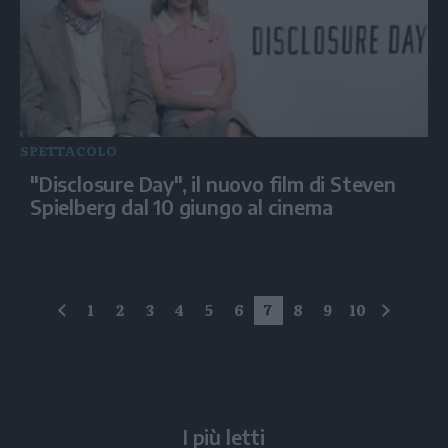
SPETTACOLO
"Disclosure Day", il nuovo film di Steven
Spielberg dal 10 giungo al cinema
1
2
3
4
5
6
7
8
9
10
precedente
succes
I più letti