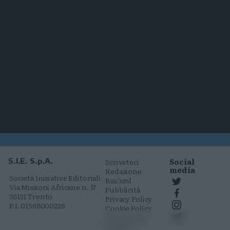
Social
S.I.E. S.p.A.
Scriveteci
media
Redazione
Società Iniziative Editoriali
Rss/xml
Via Missioni Africane n. 17
Pubblicità
38121 Trento
Privacy Policy
P.I. 01568000226
Cookie Policy
Comunicati
stampa