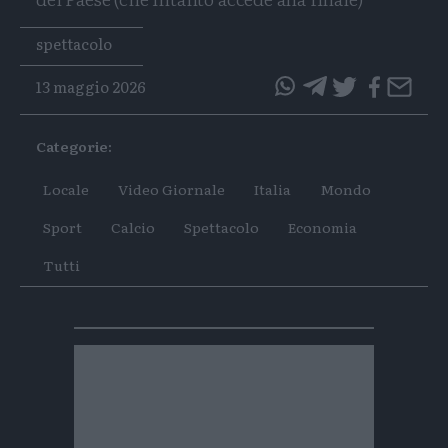
Tags
spettacolo
13 maggio 2026
questo
questo
articolo
articolo
Categorie:
su
su
Whatsapp
Telegram
Locale
Video Giornale
Italia
Mondo
Sport
Calcio
Spettacolo
Economia
Tutti