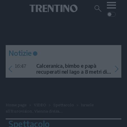
Me
Trentino
Cerca
su
Trentino
Cerca
su
Navigazione
Home
MONTAGNA
Trentino
principale
Facebook
Twitt
I
AMBIENTE
EVENTI
CRONACA
GARDA
CULTURA
PODCAST
Notizie
FOTO
Altre
16:47
Calceranica, bimbo e papà
VIDEO
recuperati nel lago a 8 metri di
profondità
GENERAZIONI
ITALIA-MONDO
Home page
VIDEO
Spettacolo
Israele
all'Eurovision, Vienna divisa...
Spettacolo