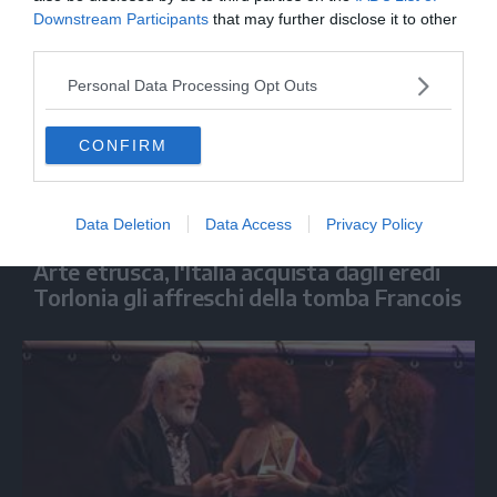
Downstream Participants
that may further disclose it to other
third parties.
Personal Data Processing Opt Outs
CONFIRM
Data Deletion
Data Access
Privacy Policy
SPETTACOLO
Arte etrusca, l'Italia acquista dagli eredi
Torlonia gli affreschi della tomba Francois