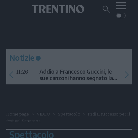
Me
Trentino
Cerca
su
Trentino
Cerca
su
Navigazione
Home
MONTAGNA
Trentino
principale
Facebook
Twitt
I
AMBIENTE
EVENTI
CRONACA
GARDA
CULTURA
PODCAST
Notizie
FOTO
Altre
11:26
Addio a Francesco Guccini, le
VIDEO
sue canzoni hanno segnato la
storia
GENERAZIONI
ITALIA-MONDO
Home page
VIDEO
Spettacolo
India, successo per il
festival Sanatana
Spettacolo