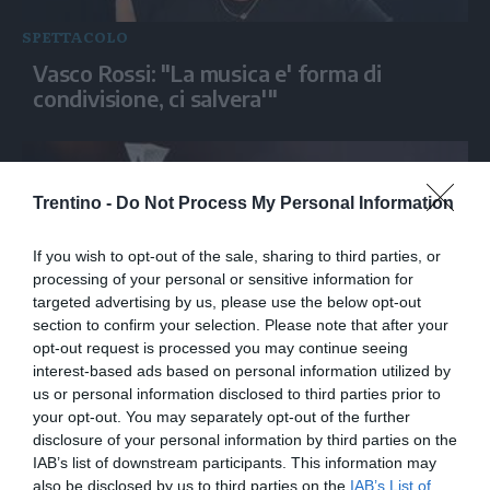
SPETTACOLO
Vasco Rossi: "La musica e' forma di
condivisione, ci salvera'"
Trentino -
Do Not Process My Personal Information
If you wish to opt-out of the sale, sharing to third parties, or
processing of your personal or sensitive information for
targeted advertising by us, please use the below opt-out
section to confirm your selection. Please note that after your
opt-out request is processed you may continue seeing
interest-based ads based on personal information utilized by
SPETTACOLO
us or personal information disclosed to third parties prior to
Rock, successo a Bruxelles per i canadesi
your opt-out. You may separately opt-out of the further
Angine de Poitrine
disclosure of your personal information by third parties on the
IAB’s list of downstream participants. This information may
also be disclosed by us to third parties on the
IAB’s List of