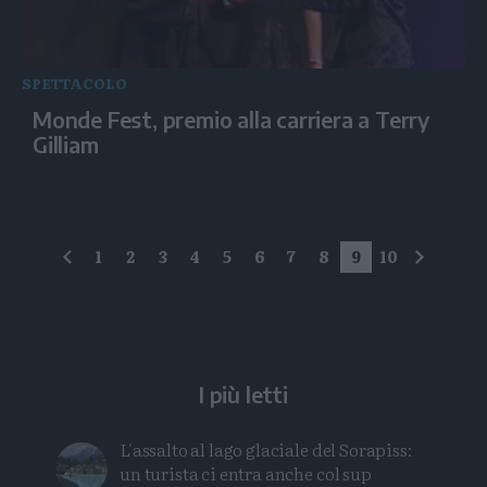
SPETTACOLO
Monde Fest, premio alla carriera a Terry
Gilliam
1
2
3
4
5
6
7
8
9
10
precedente
succes
I più letti
L'assalto al lago glaciale del Sorapiss:
un turista ci entra anche col sup