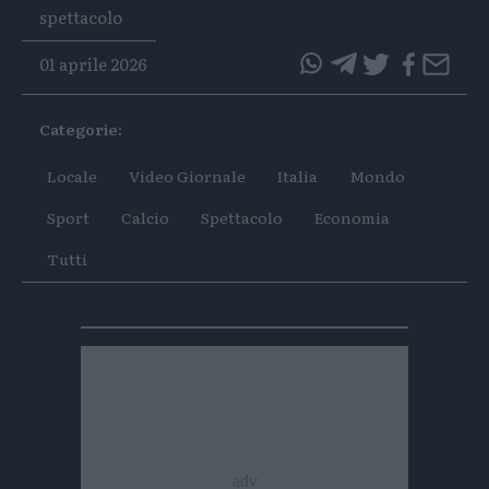
Tags
spettacolo
01 aprile 2026
questo
questo
articolo
articolo
Categorie:
su
su
Whatsapp
Telegram
Locale
Video Giornale
Italia
Mondo
Sport
Calcio
Spettacolo
Economia
Tutti