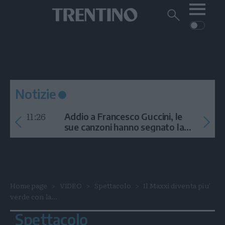
Me
Trentino
Cerca
su
Trentino
Cerca
su
Navigazione
Home
MONTAGNA
Trentino
principale
Facebook
Twitt
I
AMBIENTE
EVENTI
CRONACA
GARDA
CULTURA
PODCAST
Notizie
FOTO
Altre
11:26
Addio a Francesco Guccini, le
VIDEO
sue canzoni hanno segnato la
storia
GENERAZIONI
ITALIA-MONDO
Home page
VIDEO
Spettacolo
Il Maxxi diventa piu'
verde con la...
Spettacolo