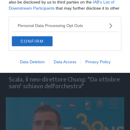
also be disclosed by us to third parties on the
IAB’s List of
Downstream Participants
that may further disclose it to other
third parties.
Personal Data Processing Opt Outs
CONFIRM
Data Deletion
Data Access
Privacy Policy
SPETTACOLO
Scala, il neo-direttore Chung: "Da ottobre
saro' schiavo dell'orchestra"