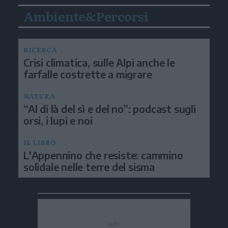
Ambiente&Percorsi
RICERCA
Crisi climatica, sulle Alpi anche le
farfalle costrette a migrare
NATURA
“Al di là del sì e del no”: podcast sugli
orsi, i lupi e noi
IL LIBRO
L'Appennino che resiste: cammino
solidale nelle terre del sisma