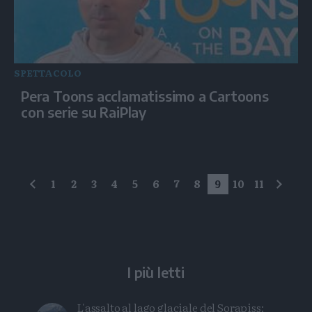
SPETTACOLO
Pera Toons acclamatissimo a Cartoons
con serie su RaiPlay
1
2
3
4
5
6
7
8
9
10
11
precedente
succe
I più letti
L'assalto al lago glaciale del Sorapiss: