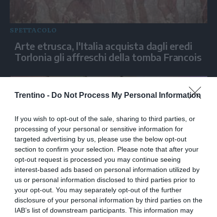
SPETTACOLO
Arte etrusca, l'Italia acquista dagli eredi
Torlonia gli affreschi della tomba Francois
Trentino -
Do Not Process My Personal Information
If you wish to opt-out of the sale, sharing to third parties, or
processing of your personal or sensitive information for
targeted advertising by us, please use the below opt-out
section to confirm your selection. Please note that after your
opt-out request is processed you may continue seeing
interest-based ads based on personal information utilized by
us or personal information disclosed to third parties prior to
SPETTACOLO
your opt-out. You may separately opt-out of the further
Monde Fest, premio alla carriera a Terry
disclosure of your personal information by third parties on the
Gilliam
IAB’s list of downstream participants. This information may