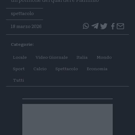
Tags
spettacolo
18 marzo 2026
questo
questo
articolo
articolo
Categorie:
su
su
Whatsapp
Telegram
Locale
Video Giornale
Italia
Mondo
Sport
Calcio
Spettacolo
Economia
Tutti