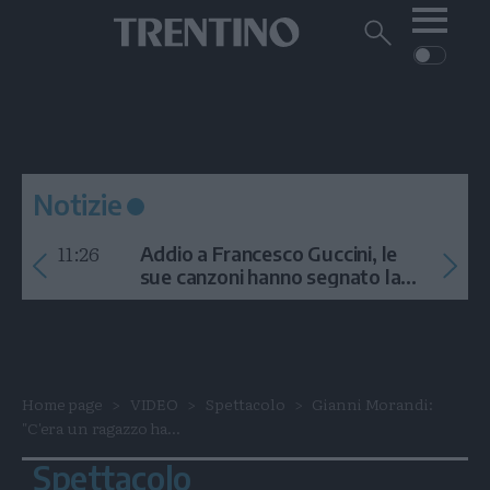
Me
Trentino
Cerca
su
Trentino
Cerca
su
Navigazione
Home
MONTAGNA
Trentino
principale
Facebook
Twitt
I
AMBIENTE
EVENTI
CRONACA
GARDA
CULTURA
PODCAST
Notizie
FOTO
Altre
11:26
Addio a Francesco Guccini, le
VIDEO
sue canzoni hanno segnato la
storia
GENERAZIONI
ITALIA-MONDO
Home page
VIDEO
Spettacolo
Gianni Morandi:
"C'era un ragazzo ha...
Spettacolo