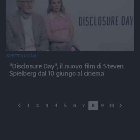
SPETTACOLO
"Disclosure Day", il nuovo film di Steven
Spielberg dal 10 giungo al cinema
1
2
3
4
5
6
7
8
9
10
precedente
succes