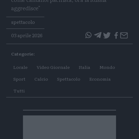
aggredisce"
Tags
spettacolo
03 aprile 2026
questo
questo
articolo
articolo
Categorie:
su
su
Whatsapp
Telegram
Locale
Video Giornale
Italia
Mondo
Sport
Calcio
Spettacolo
Economia
Tutti