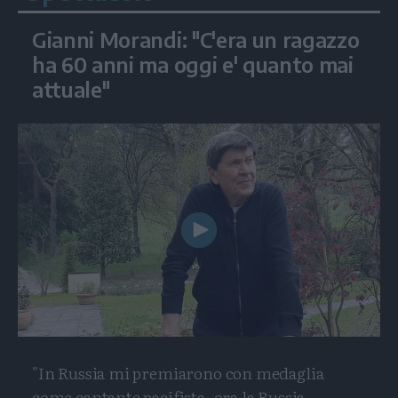
Gianni Morandi: "C'era un ragazzo
ha 60 anni ma oggi e' quanto mai
attuale"
Play
Video
"In Russia mi premiarono con medaglia
come cantante pacifista, ora la Russia