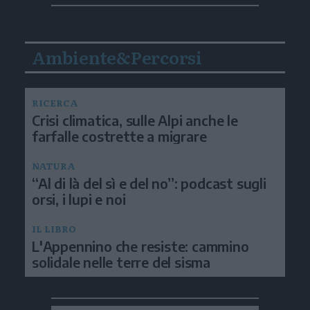
Ambiente&Percorsi
RICERCA
Crisi climatica, sulle Alpi anche le
farfalle costrette a migrare
NATURA
“Al di là del sì e del no”: podcast sugli
orsi, i lupi e noi
IL LIBRO
L'Appennino che resiste: cammino
solidale nelle terre del sisma