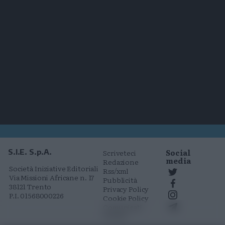
Social
S.I.E. S.p.A.
Scriveteci
media
Redazione
Società Iniziative Editoriali
Rss/xml
Via Missioni Africane n. 17
Pubblicità
38121 Trento
Privacy Policy
P.I. 01568000226
Cookie Policy
Comunicati
stampa