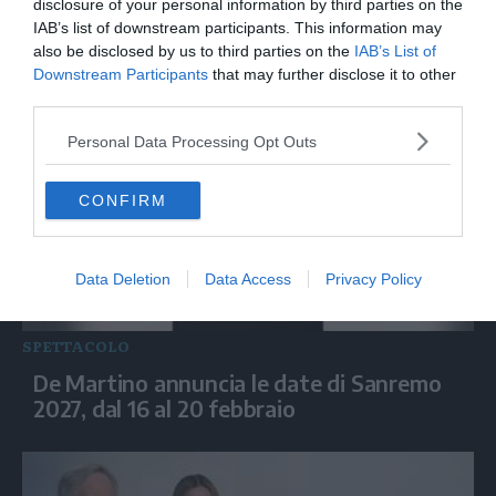
disclosure of your personal information by third parties on the
IAB’s list of downstream participants. This information may
Biografilm, "Broken English" racconta la
also be disclosed by us to third parties on the
IAB’s List of
storia di Marianne Faithfull
Downstream Participants
that may further disclose it to other
third parties.
Personal Data Processing Opt Outs
CONFIRM
Data Deletion
Data Access
Privacy Policy
SPETTACOLO
De Martino annuncia le date di Sanremo
2027, dal 16 al 20 febbraio