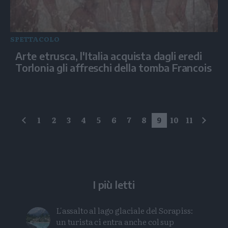
SPETTACOLO
Arte etrusca, l'Italia acquista dagli eredi
Torlonia gli affreschi della tomba Francois
1
2
3
4
5
6
7
8
9
10
11
precedente
succe
I più letti
L'assalto al lago glaciale del Sorapiss:
un turista ci entra anche col sup