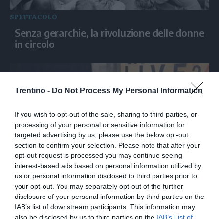
SPETTACOLO
Senza gerarchie, la rivoluzione delle donne
in circolo
Trentino -
Do Not Process My Personal Information
If you wish to opt-out of the sale, sharing to third parties, or
processing of your personal or sensitive information for
targeted advertising by us, please use the below opt-out
section to confirm your selection. Please note that after your
opt-out request is processed you may continue seeing
interest-based ads based on personal information utilized by
SPETTACOLO
us or personal information disclosed to third parties prior to
Vasco Rossi: "La musica e' forma di
your opt-out. You may separately opt-out of the further
condivisione, ci salvera'"
disclosure of your personal information by third parties on the
IAB’s list of downstream participants. This information may
also be disclosed by us to third parties on the
IAB’s List of