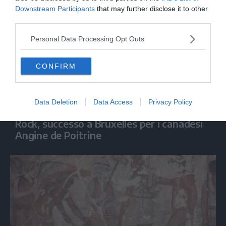
Downstream Participants
that may further disclose it to other
third parties.
Personal Data Processing Opt Outs
CONFIRM
Data Deletion
Data Access
Privacy Policy
SPETTACOLO
Rock, successo a Bruxelles per i canadesi
Angine de Poitrine