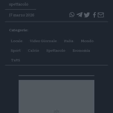
Tags
spettacolo
17 marzo 2026
questo
questo
articolo
articolo
Categorie:
su
su
Whatsapp
Telegram
Locale
Video Giornale
Italia
Mondo
Sport
Calcio
Spettacolo
Economia
Tutti