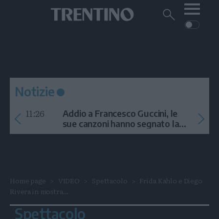
Me
Trentino
Cerca
su
Trentino
Cerca
su
Navigazione
Home
MONTAGNA
Trentino
principale
Facebook
Twitt
I
AMBIENTE
EVENTI
CRONACA
GARDA
CULTURA
PODCAST
Notizie
FOTO
Altre
11:26
Addio a Francesco Guccini, le
VIDEO
sue canzoni hanno segnato la
storia
GENERAZIONI
ITALIA-MONDO
Home page
VIDEO
Spettacolo
Frida Kahlo e Diego
Rivera in mostra...
Spettacolo