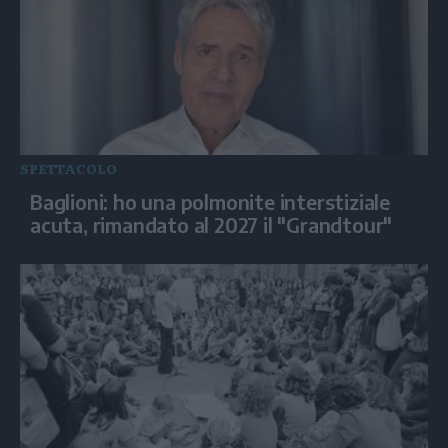
SPETTACOLO
Baglioni: ho una polmonite interstiziale
acuta, rimandato al 2027 il "Grandtour"