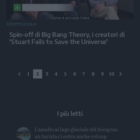
SPETTACOLO
Spin-off di Big Bang Theory, i creatori di
'Stuart Fails to Save the Universe'
1
2
3
4
5
6
7
8
9
10
precedente
succes
I più letti
L'assalto al lago glaciale del Sorapiss:
un turista ci entra anche col sup