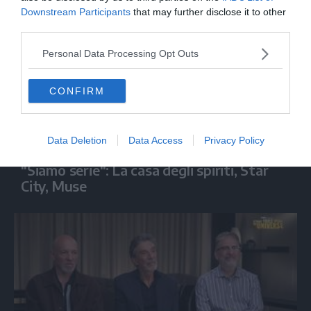
Downstream Participants
that may further disclose it to other
third parties.
Personal Data Processing Opt Outs
CONFIRM
Data Deletion
Data Access
Privacy Policy
SPETTACOLO
"Siamo serie": La casa degli spiriti, Star
City, Muse