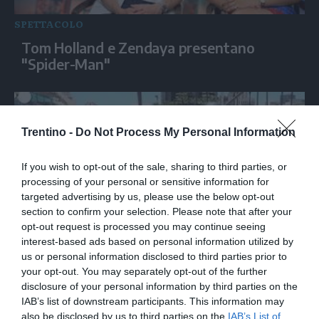
SPETTACOLO
Tom Holland e Zendaya presentano
"Spider-Man"
Trentino -
Do Not Process My Personal Information
If you wish to opt-out of the sale, sharing to third parties, or
processing of your personal or sensitive information for
targeted advertising by us, please use the below opt-out
section to confirm your selection. Please note that after your
opt-out request is processed you may continue seeing
interest-based ads based on personal information utilized by
SPETTACOLO
us or personal information disclosed to third parties prior to
Cosplayer e appassionati di cultura pop al
your opt-out. You may separately opt-out of the further
Comic-Con di San Diego
disclosure of your personal information by third parties on the
IAB’s list of downstream participants. This information may
also be disclosed by us to third parties on the
IAB’s List of