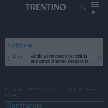
Me
Trentino
Cerca
su
Trentino
Cerca
su
Navigazione
Home
MONTAGNA
Trentino
principale
Facebook
Twitt
I
AMBIENTE
EVENTI
CRONACA
GARDA
CULTURA
PODCAST
Notizie
FOTO
Altre
11:26
Addio a Francesco Guccini, le
VIDEO
sue canzoni hanno segnato la
storia
GENERAZIONI
ITALIA-MONDO
Home page
VIDEO
Spettacolo
Festival di Cannes, si
apre la...
Spettacolo