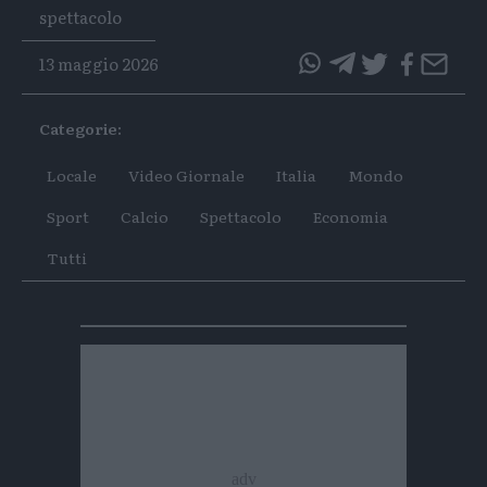
Tags
spettacolo
13 maggio 2026
questo
questo
articolo
articolo
Categorie:
su
su
Whatsapp
Telegram
Locale
Video Giornale
Italia
Mondo
Sport
Calcio
Spettacolo
Economia
Tutti