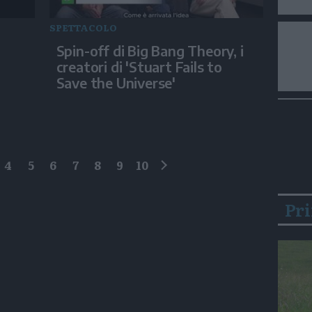
SPETTACOLO
i
Spin-off di Big Bang Theory, i
creatori di 'Stuart Fails to
Save the Universe'
4
5
6
7
8
9
10
successivo
Pr