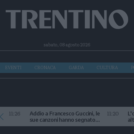
Facebook
Twitter
Instagram
Telegram
RSS
sabato, 08 agosto 2026
EVENTI
CRONACA
GARDA
CULTURA
P
11:26
11:20
Addio a Francesco Guccini, le
L'
sue canzoni hanno segnato
al
la storia
te