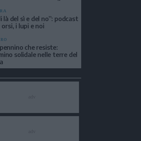
RA
i là del sì e del no”: podcast
 orsi, i lupi e noi
BRO
pennino che resiste:
ino solidale nelle terre del
a