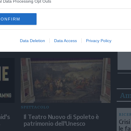
l Data Processing Opt Outs
CONFIRM
SPETTACOLO
a
Land art su un campo nel
Veronese con il volto di
Data Deletion
Data Access
Privacy Policy
Marilyn Monroe
Am
SPETTACOLO
RICE
id's
Il Teatro Nuovo di Spoleto è
Crisi
s
patrimonio dell'Unesco
le f