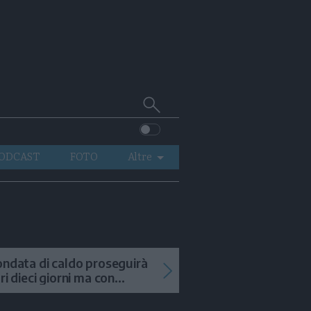
Cerca
su
Trentino
ODCAST
FOTO
Altre
VIDEO
GENERAZIONI
ITALIA-MONDO
ondata di caldo proseguirà
tri dieci giorni ma con
mporali