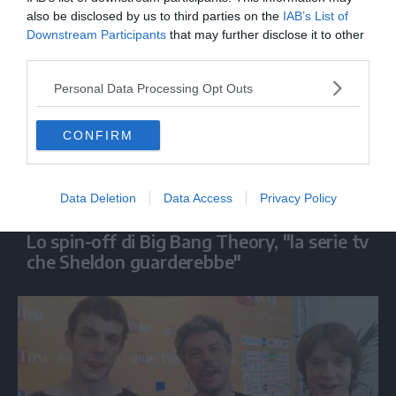
also be disclosed by us to third parties on the
IAB’s List of
Downstream Participants
that may further disclose it to other
third parties.
Personal Data Processing Opt Outs
CONFIRM
Data Deletion
Data Access
Privacy Policy
SPETTACOLO
Lo spin-off di Big Bang Theory, "la serie tv
che Sheldon guarderebbe"