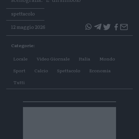
Tags
spettacolo
12 maggio 2026
questo
questo
articolo
articolo
Categorie:
su
su
Whatsapp
Telegram
Locale
Video Giornale
Italia
Mondo
Sport
Calcio
Spettacolo
Economia
Tutti