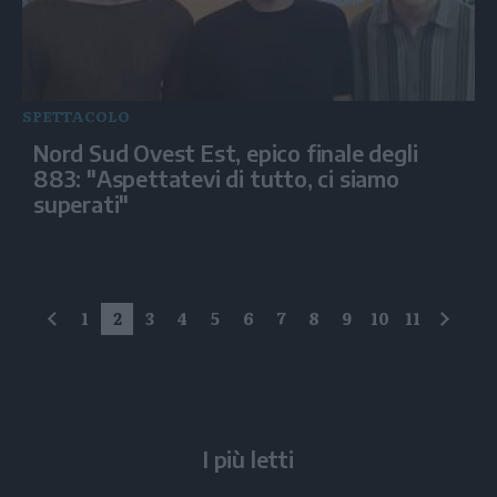
SPETTACOLO
Nord Sud Ovest Est, epico finale degli
883: "Aspettatevi di tutto, ci siamo
superati"
1
2
3
4
5
6
7
8
9
10
11
precedente
succe
I più letti