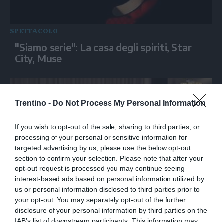
SPETTACOLO
"Siamo serie": La casa degli spiriti, Star
City, Muse
Trentino -
Do Not Process My Personal Information
If you wish to opt-out of the sale, sharing to third parties, or
processing of your personal or sensitive information for
targeted advertising by us, please use the below opt-out
section to confirm your selection. Please note that after your
opt-out request is processed you may continue seeing
interest-based ads based on personal information utilized by
SPETTACOLO
us or personal information disclosed to third parties prior to
Spin-off di Big Bang Theory, i creatori di
your opt-out. You may separately opt-out of the further
disclosure of your personal information by third parties on the
'Stuart Fails to Save the Universe'
IAB’s list of downstream participants. This information may