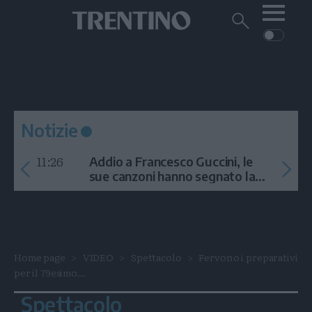
Me
Trentino
Cerca
su
Trentino
Cerca
su
Navigazione
Home
MONTAGNA
Trentino
principale
Facebook
Twitt
I
AMBIENTE
EVENTI
CRONACA
GARDA
CULTURA
PODCAST
Notizie
FOTO
Altre
11:26
Addio a Francesco Guccini, le
VIDEO
sue canzoni hanno segnato la
storia
GENERAZIONI
ITALIA-MONDO
Home page
VIDEO
Spettacolo
Fervono i preparativi
per il 79esimo...
Spettacolo