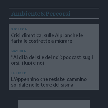
Ambiente&Percorsi
RICERCA
Crisi climatica, sulle Alpi anche le
farfalle costrette a migrare
NATURA
“Al di là del sì e del no”: podcast sugli
orsi, i lupi e noi
IL LIBRO
L'Appennino che resiste: cammino
solidale nelle terre del sisma