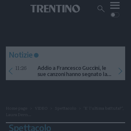
Me
Trentino
Cerca
su
Trentino
Cerca
su
Navigazione
Home
MONTAGNA
Trentino
principale
Facebook
Twitt
I
AMBIENTE
EVENTI
CRONACA
GARDA
CULTURA
PODCAST
Notizie
FOTO
Altre
11:26
Addio a Francesco Guccini, le
VIDEO
sue canzoni hanno segnato la
storia
GENERAZIONI
ITALIA-MONDO
Home page
VIDEO
Spettacolo
"E' l'ultima battuta?",
Laura Dern...
Spettacolo