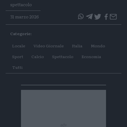
Tags
spettacolo
31 marzo 2026
questo
questo
articolo
articolo
Categorie:
su
su
Whatsapp
Telegram
Locale
Video Giornale
Italia
Mondo
Sport
Calcio
Spettacolo
Economia
Tutti