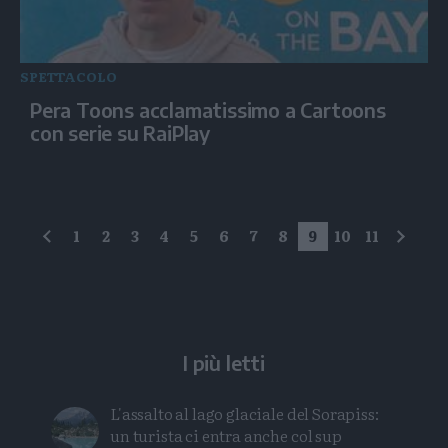
SPETTACOLO
Pera Toons acclamatissimo a Cartoons
con serie su RaiPlay
1
2
3
4
5
6
7
8
9
10
11
precedente
succe
I più letti
L'assalto al lago glaciale del Sorapiss:
un turista ci entra anche col sup