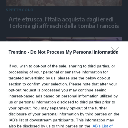
SPETTACOLO
Arte etrusca, l'Italia acquista dagli eredi
Torlonia gli affreschi della tomba Francois
Trentino -
Do Not Process My Personal Information
If you wish to opt-out of the sale, sharing to third parties, or
processing of your personal or sensitive information for
targeted advertising by us, please use the below opt-out
section to confirm your selection. Please note that after your
opt-out request is processed you may continue seeing
interest-based ads based on personal information utilized by
SPETTACOLO
us or personal information disclosed to third parties prior to
Monde Fest, premio alla carriera a Terry
your opt-out. You may separately opt-out of the further
Gilliam
disclosure of your personal information by third parties on the
IAB’s list of downstream participants. This information may
also be disclosed by us to third parties on the
IAB’s List of