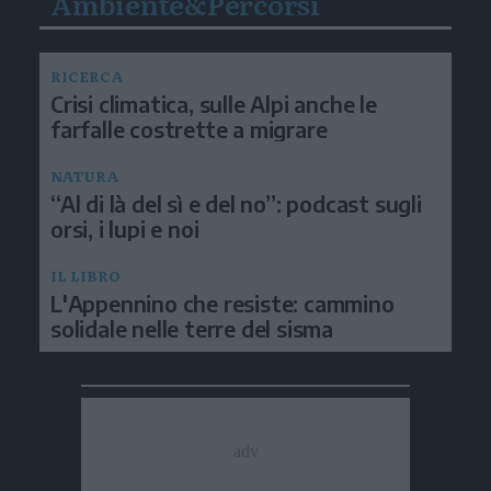
Ambiente&Percorsi
RICERCA
Crisi climatica, sulle Alpi anche le
farfalle costrette a migrare
NATURA
“Al di là del sì e del no”: podcast sugli
orsi, i lupi e noi
IL LIBRO
L'Appennino che resiste: cammino
solidale nelle terre del sisma