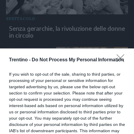
SPETTACOLO
Senza gerarchie, la rivoluzione delle donne
in circolo
Trentino -
Do Not Process My Personal Information
If you wish to opt-out of the sale, sharing to third parties, or
processing of your personal or sensitive information for
targeted advertising by us, please use the below opt-out
section to confirm your selection. Please note that after your
opt-out request is processed you may continue seeing
interest-based ads based on personal information utilized by
SPETTACOLO
us or personal information disclosed to third parties prior to
your opt-out. You may separately opt-out of the further
Vasco Rossi: "La musica e' forma di
disclosure of your personal information by third parties on the
condivisione, ci salvera'"
IAB’s list of downstream participants. This information may