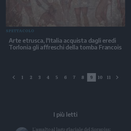
SPETTACOLO
Arte etrusca, l'Italia acquista dagli eredi
Torlonia gli affreschi della tomba Francois
1
2
3
4
5
6
7
8
9
10
11
precedente
succe
I più letti
L'assalto al lago glaciale del Sorapiss: