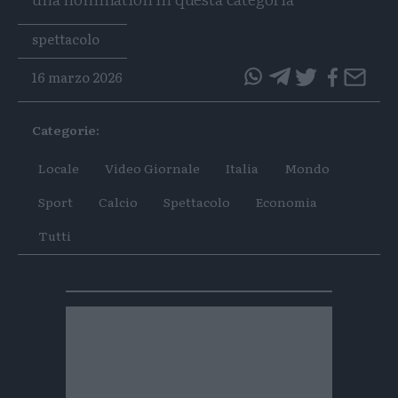
Tags
spettacolo
16 marzo 2026
questo
questo
articolo
articolo
Categorie:
su
su
Whatsapp
Telegram
Locale
Video Giornale
Italia
Mondo
Sport
Calcio
Spettacolo
Economia
Tutti