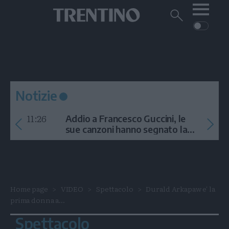
Me
Trentino
Cerca
su
Trentino
Cerca
su
Navigazione
Home
MONTAGNA
Trentino
principale
Facebook
Twitt
I
AMBIENTE
EVENTI
CRONACA
GARDA
CULTURA
PODCAST
Notizie
FOTO
Altre
11:26
Addio a Francesco Guccini, le
VIDEO
sue canzoni hanno segnato la
storia
GENERAZIONI
ITALIA-MONDO
Home page
VIDEO
Spettacolo
Durald Arkapaw e' la
prima donna a...
Spettacolo