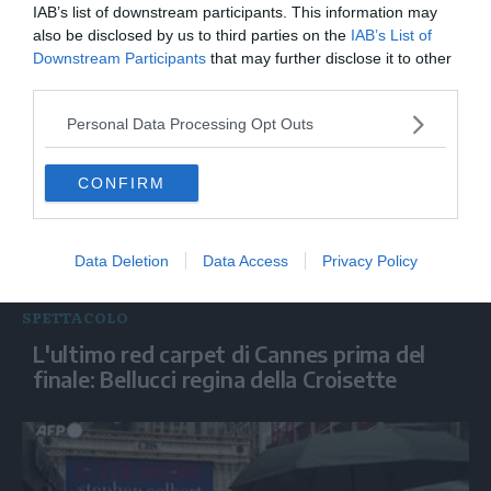
Cannes, Palma Queer a "Teenage Sex and
IAB’s list of downstream participants. This information may
Death at Camp Miasma"
also be disclosed by us to third parties on the
IAB’s List of
Downstream Participants
that may further disclose it to other
third parties.
Personal Data Processing Opt Outs
CONFIRM
Data Deletion
Data Access
Privacy Policy
SPETTACOLO
L'ultimo red carpet di Cannes prima del
finale: Bellucci regina della Croisette