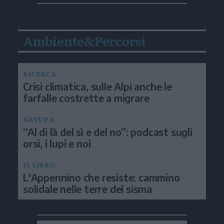
Ambiente&Percorsi
RICERCA
Crisi climatica, sulle Alpi anche le
farfalle costrette a migrare
NATURA
“Al di là del sì e del no”: podcast sugli
orsi, i lupi e noi
IL LIBRO
L'Appennino che resiste: cammino
solidale nelle terre del sisma