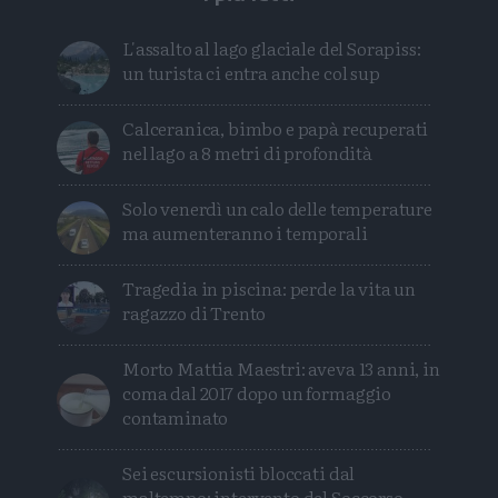
L'assalto al lago glaciale del Sorapiss:
un turista ci entra anche col sup
Calceranica, bimbo e papà recuperati
nel lago a 8 metri di profondità
Solo venerdì un calo delle temperature
ma aumenteranno i temporali
Tragedia in piscina: perde la vita un
ragazzo di Trento
Morto Mattia Maestri: aveva 13 anni, in
coma dal 2017 dopo un formaggio
contaminato
Sei escursionisti bloccati dal
maltempo: intervento del Soccorso