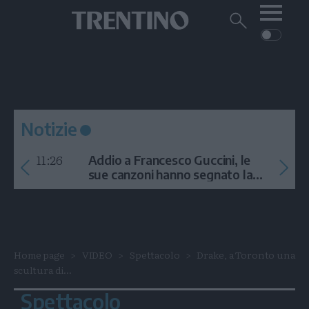
Me
Trentino
Cerca
su
Trentino
Cerca
su
Navigazione
Home
MONTAGNA
Trentino
principale
Facebook
Twitt
I
AMBIENTE
EVENTI
CRONACA
GARDA
CULTURA
PODCAST
Notizie
FOTO
Altre
11:26
Addio a Francesco Guccini, le
VIDEO
sue canzoni hanno segnato la
storia
GENERAZIONI
ITALIA-MONDO
Home page
VIDEO
Spettacolo
Drake, a Toronto una
scultura di...
Spettacolo