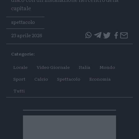
capitale
Tags
spettacolo
23 aprile 2026
questo
questo
articolo
articolo
Categorie:
su
su
Whatsapp
Telegram
Locale
Video Giornale
Italia
Mondo
Sport
Calcio
Spettacolo
Economia
Tutti