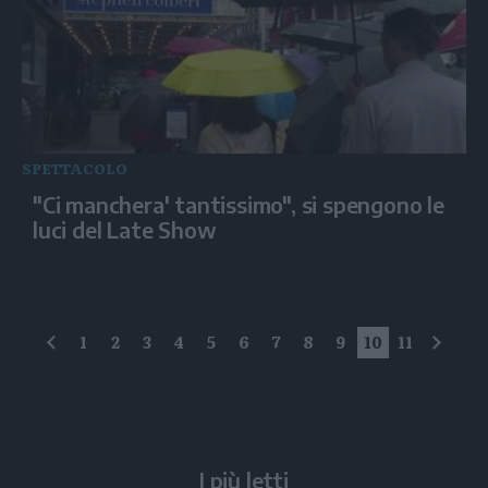
SPETTACOLO
"Ci manchera' tantissimo", si spengono le
luci del Late Show
1
2
3
4
5
6
7
8
9
10
11
precedente
succe
I più letti