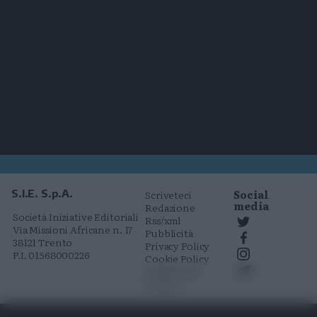
Social
S.I.E. S.p.A.
Scriveteci
media
Redazione
Società Iniziative Editoriali
Rss/xml
Via Missioni Africane n. 17
Pubblicità
38121 Trento
Privacy Policy
P.I. 01568000226
Cookie Policy
Comunicati
stampa