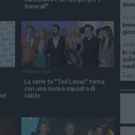
sism
funerali"
VAL D
Imme
gior
ITIN
In c
sull
medi
SPETTACOLO
FABRI
La serie tv "Ted Lasso" torna
con una nuova squadra di
bel
calcio