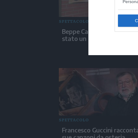
Persona
SPETTACOLO
Beppe Carletti: «Guccini è
stato un Nomade»
SPETTACOLO
Francesco Guccini racconta
sue canzoni da osteria