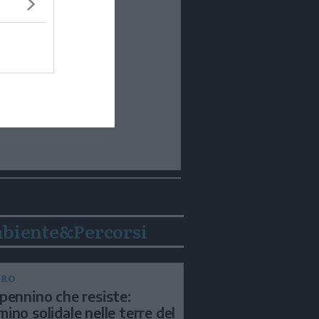
biente&Percorsi
BRO
pennino che resiste:
ino solidale nelle terre del