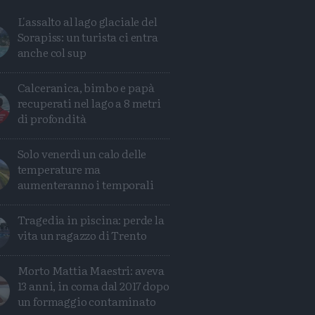
L'assalto al lago glaciale del
Sorapiss: un turista ci entra
anche col sup
Calceranica, bimbo e papà
recuperati nel lago a 8 metri
di profondità
Solo venerdì un calo delle
temperature ma
aumenteranno i temporali
Tragedia in piscina: perde la
vita un ragazzo di Trento
Condividi
Condividi
Twitter
Condividi
Mail
Morto Mattia Maestri: aveva
13 anni, in coma dal 2017 dopo
un formaggio contaminato