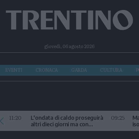
Facebook
Twitter
Instagram
Telegram
RSS
giovedì, 06 agosto 2026
EVENTI
CRONACA
GARDA
CULTURA
P
11:20
09:25
L'ondata di caldo proseguirà
Ma
altri dieci giorni ma con
is
temporali
fr