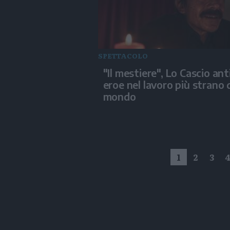
SPETTACOLO
"Il mestiere", Lo Cascio ant
eroe nel lavoro più strano 
mondo
1
2
3