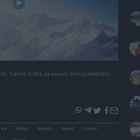
Play
Video
re, l'opera tratta da un suo libro pubblicato
questo
questo
articolo
articolo
ale
Italia
Mondo
Sport
Calcio
su
su