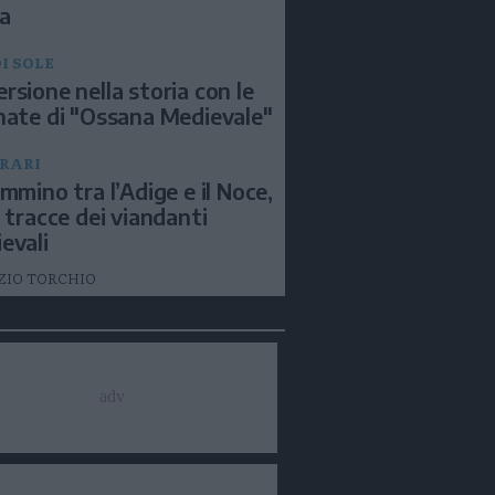
a
I SOLE
rsione nella storia con le
nate di "Ossana Medievale"
ERARI
ammino tra l’Adige e il Noce,
e tracce dei viandanti
evali
ZIO TORCHIO