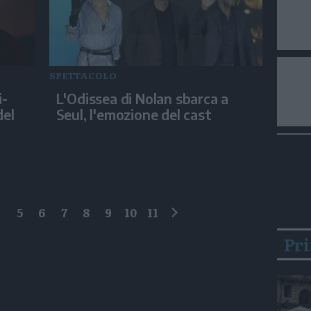
SPETTACOLO
i-
L'Odissea di Nolan sbarca a
del
Seul, l'emozione del cast
4
5
6
7
8
9
10
11
successivo
Pr