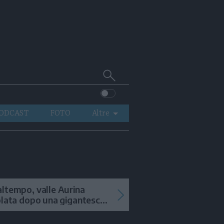
Cerca
su
Trentino
ODCAST
FOTO
Altre
VIDEO
GENERAZIONI
ITALIA-MONDO
ltempo, valle Aurina
olata dopo una gigantesca
ana