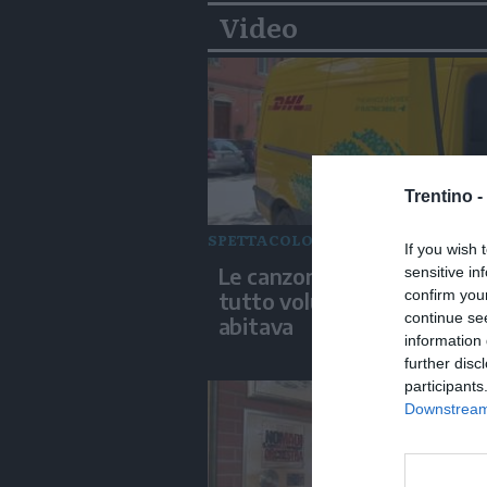
Video
Trentino -
SPETTACOLO
If you wish 
Le canzoni di Guccini spara
sensitive in
confirm you
tutto volume nella strada
continue se
abitava
information 
further disc
participants
Downstream 