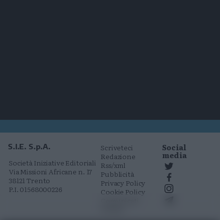
Social
S.I.E. S.p.A.
Scriveteci
media
Redazione
Società Iniziative Editoriali
Rss/xml
Via Missioni Africane n. 17
Pubblicità
38121 Trento
Privacy Policy
P.I. 01568000226
Cookie Policy
Comunicati
stampa