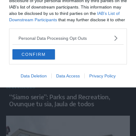
lanciare un messaggio di rispetto della
disclosure of your personal information by third parties on the
IAB’s list of downstream participants. This information may
natura”
also be disclosed by us to third parties on the
IAB’s List of
Downstream Participants
that may further disclose it to other
third parties.
Personal Data Processing Opt Outs
CONFIRM
Data Deletion
Data Access
Privacy Policy
SPETTACOLO
“Siamo serie”: Parks and Recreation,
Ovunque tu sia, Jaula de todos