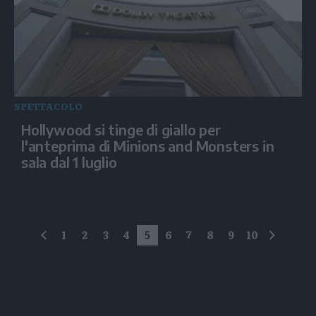
SPETTACOLO
Hollywood si tinge di giallo per
l'anteprima di Minions and Monsters in
sala dal 1 luglio
1
2
3
4
5
6
7
8
9
10
precedente
succes