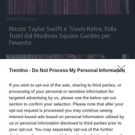
SPETTACOLO
Nozze Taylor Swift e Travis Kelce, folla
fuori dal Madison Square Garden per
l’evento
Trentino -
Do Not Process My Personal Information
If you wish to opt-out of the sale, sharing to third parties, or
processing of your personal or sensitive information for
targeted advertising by us, please use the below opt-out
section to confirm your selection. Please note that after your
opt-out request is processed you may continue seeing
interest-based ads based on personal information utilized by
SPETTACOLO
us or personal information disclosed to third parties prior to
L'artista Daniele a Cagliari: “Arte per
your opt-out. You may separately opt-out of the further