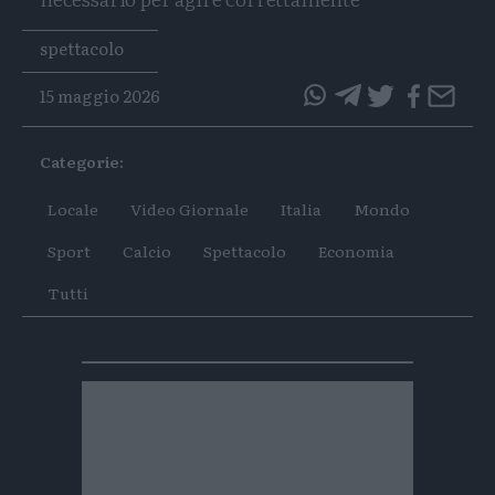
Tags
spettacolo
15 maggio 2026
questo
questo
articolo
articolo
Categorie:
su
su
Whatsapp
Telegram
Locale
Video Giornale
Italia
Mondo
Sport
Calcio
Spettacolo
Economia
Tutti