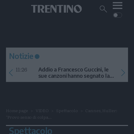
Me
Trentino
Cerca
su
Trentino
Cerca
su
Navigazione
Home
MONTAGNA
Trentino
principale
Facebook
Twitt
I
AMBIENTE
EVENTI
CRONACA
GARDA
CULTURA
PODCAST
Notizie
FOTO
Altre
11:26
Addio a Francesco Guccini, le
VIDEO
sue canzoni hanno segnato la
storia
GENERAZIONI
ITALIA-MONDO
Home page
VIDEO
Spettacolo
Cannes, Huller:
"Provo senso di colpa...
Spettacolo