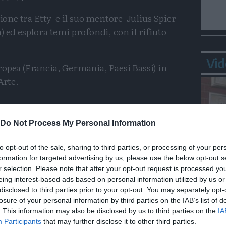
zione tra Etty e il suo mentore Julius Spier
 ed esplora temi profondi, con il rifiuto
Vid
opea (Francia, Germania, Paesi Bassi) in
Arte.
Do Not Process My Personal Information
questo
questo
to opt-out of the sale, sharing to third parties, or processing of your per
formation for targeted advertising by us, please use the below opt-out s
articolo
articolo
ale
Italia
Mondo
Sport
Calcio
r selection. Please note that after your opt-out request is processed y
su
su
Bepp
eing interest-based ads based on personal information utilized by us or
Whatsapp
Telegram
ia
Tutti
sta
disclosed to third parties prior to your opt-out. You may separately opt-
losure of your personal information by third parties on the IAB’s list of
. This information may also be disclosed by us to third parties on the
IA
Participants
that may further disclose it to other third parties.