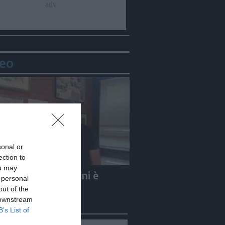
eo
Condividi
Condividi
Twitter
Condividi
Mail
sonal or
ection to
ou may
e Carletti: «Guccini è
 personal
to un Nomade»
out of the
 downstream
B’s List of