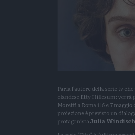
Parla l'autore della serie tv che
olandese Etty Hillesum: verrà
Moretti a Roma il 6 e 7 maggio
proiezione è previsto un dialogo
protagonista
Julia Windisch
La serie "Etty" è l'ultimo proge