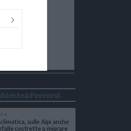
biente&Percorsi
RCA
 climatica, sulle Alpi anche
arfalle costrette a migrare