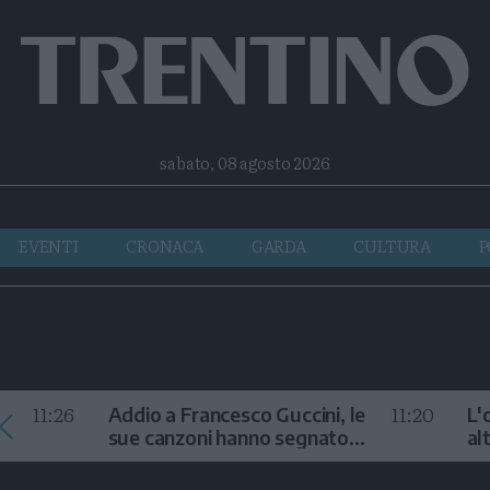
Facebook
Twitter
Instagram
Telegram
RSS
sabato, 08 agosto 2026
EVENTI
CRONACA
GARDA
CULTURA
P
11:26
11:20
Addio a Francesco Guccini, le
L'
sue canzoni hanno segnato
al
la storia
te