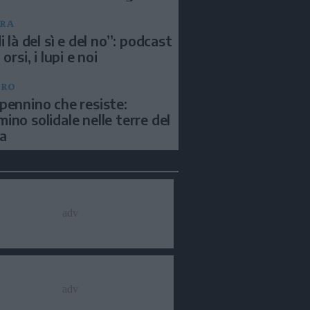
RA
i là del sì e del no”: podcast
 orsi, i lupi e noi
BRO
pennino che resiste:
ino solidale nelle terre del
a