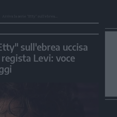
Arriva la serie "Etty" sull'ebrea...
Etty" sull'ebrea uccisa
 regista Levi: voce
ggi