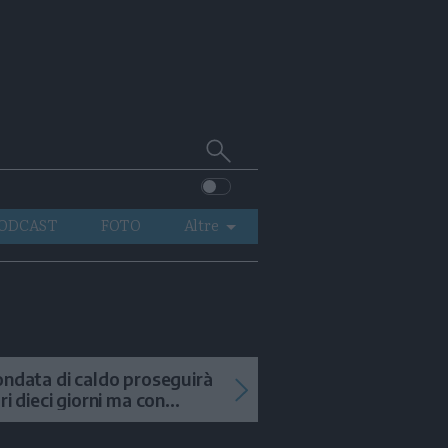
Cerca
su
Trentino
ODCAST
FOTO
Altre
VIDEO
GENERAZIONI
ITALIA-MONDO
ondata di caldo proseguirà
tri dieci giorni ma con
mporali