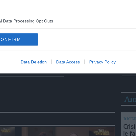
l Data Processing Opt Outs
CONFIRM
Data Deletion
Data Access
Privacy Policy
Am
RICE
Crisi
le f