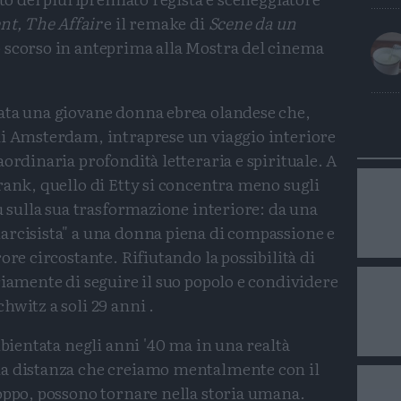
nt, The Affair
e il remake di
Scene da un
o scorso in anteprima alla Mostra del cinema
stata una giovane donna ebrea olandese che,
di Amsterdam, intraprese un viaggio interiore
ordinaria profondità letteraria e spirituale. A
rank, quello di Etty si concentra meno sugli
iù sulla sua trasformazione interiore: da una
arcisista" a una donna piena di compassione e
ore circostante. Rifiutando la possibilità di
riamente di seguire il suo popolo e condividere
hwitz a soli 29 anni .
mbientata negli anni '40 ma in una realtà
la distanza che creiamo mentalmente con il
oppo, possono tornare nella storia umana.