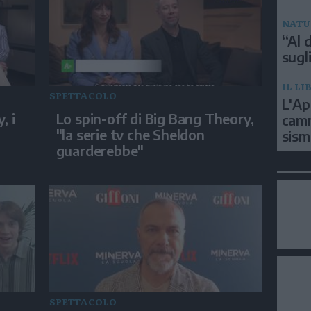
NATU
“Al d
sugli
IL LI
SPETTACOLO
L'Ap
, i
Lo spin-off di Big Bang Theory,
camm
"la serie tv che Sheldon
sism
guarderebbe"
SPETTACOLO