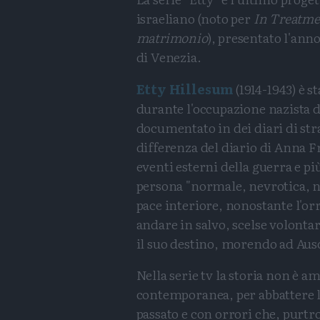
israeliano (noto per
In Treatme
matrimonio
), presentato l'ann
di Venezia.
Etty Hillesum
(1914-1943) è 
durante l'occupazione nazista 
documentato in dei diari di stra
differenza del diario di Anna F
eventi esterni della guerra e p
persona "normale, nevrotica, n
pace interiore, nonostante l'orr
andare in salvo, scelse volonta
il suo destino, morendo ad Ausc
Nella serie tv la storia non è a
contemporanea, per abbattere 
passato e con orrori che, purtr