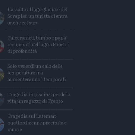
L'assalto al lago glaciale del
Sorapiss: un turista ci entra
anche col sup
Calceranica, bimbo e papà
recuperati nel lago a 8 metri
di profondità
Solo venerdì un calo delle
temperature ma
aumenteranno i temporali
Tragedia in piscina: perde la
vita un ragazzo di Trento
Tragedia sul Latemar:
quattordicenne precipita e
muore