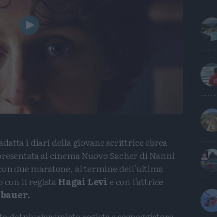
Play
Video
 adatta i diari della giovane scrittrice ebrea
 presentata al cinema Nuovo Sacher di Nanni
 con due maratone, al termine dell'ultima
 con il regista
Hagai Levi
e con l'attrice
bauer.
tto del pluripremiato regista e sceneggiatore