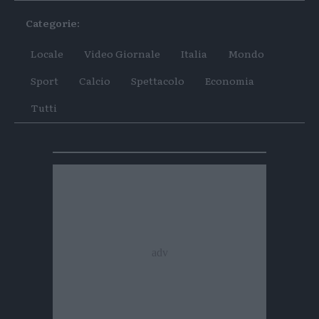
articolo
articolo
Categorie:
su
su
Whatsapp
Telegram
Locale
Video Giornale
Italia
Mondo
Sport
Calcio
Spettacolo
Economia
Tutti