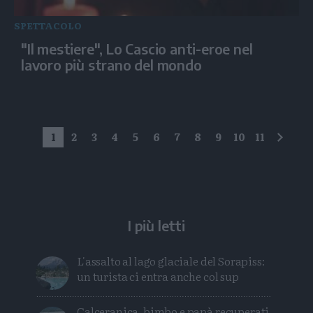
SPETTACOLO
"Il mestiere", Lo Cascio anti-eroe nel
lavoro più strano del mondo
1
2
3
4
5
6
7
8
9
10
11
succe
I più letti
L'assalto al lago glaciale del Sorapiss:
un turista ci entra anche col sup
Calceranica, bimbo e papà recuperati