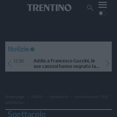
Me
Trentino
Cerca
su
Trentino
Cerca
su
Navigazione
Home
MONTAGNA
Trentino
principale
Facebook
Twitt
I
AMBIENTE
EVENTI
CRONACA
GARDA
CULTURA
PODCAST
Notizie
FOTO
Altre
11:26
Addio a Francesco Guccini, le
VIDEO
sue canzoni hanno segnato la
storia
GENERAZIONI
ITALIA-MONDO
Home page
VIDEO
Spettacolo
Arriva la serie "Etty"
sull'ebrea...
Spettacolo