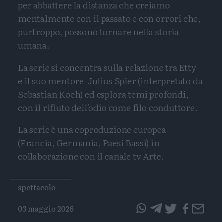
per abbattere la distanza che creiamo
mentalmente con il passato e con orrori che,
purtroppo, possono tornare nella storia
umana.
La serie si concentra sulla relazione tra Etty
e il suo mentore Julius Spier (interpretato da
Sebastian Koch) ed esplora temi profondi,
con il rifiuto dell'odio come filo conduttore.
La serie è una coproduzione europea
(Francia, Germania, Paesi Bassi) in
collaborazione con il canale tv Arte.
Tags
spettacolo
03 maggio 2026
questo
questo