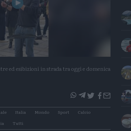
Play
Video
tre ed esibizioni in strada tra oggi e domenica
questo
questo
articolo
articolo
ale
Italia
Mondo
Sport
Calcio
su
su
Whatsapp
Telegram
ia
Tutti