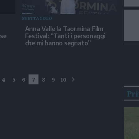
SPETTACOLO
Anna Valle la Taormina Film
ose
Festival: “Tanti i personaggi
che mi hanno segnato”
4
5
6
7
8
9
10
successivo
Pr