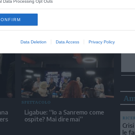
l Data Processing Opt Outs
SPETTACOLO
CONFIRM
Biografilm 2026: Kaouther Ben
se
Hania vince "International
Celebration of Lives Award"
Data Deletion
Data Access
Privacy Policy
Am
SPETTACOLO
nna
Ligabue: “Io a Sanremo come
RICE
ers
ospite? Mai dire mai”
Crisi
le f