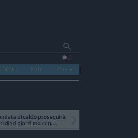
Cerca
su
Trentino
ODCAST
FOTO
Altre
VIDEO
GENERAZIONI
ITALIA-MONDO
ondata di caldo proseguirà
tri dieci giorni ma con
mporali