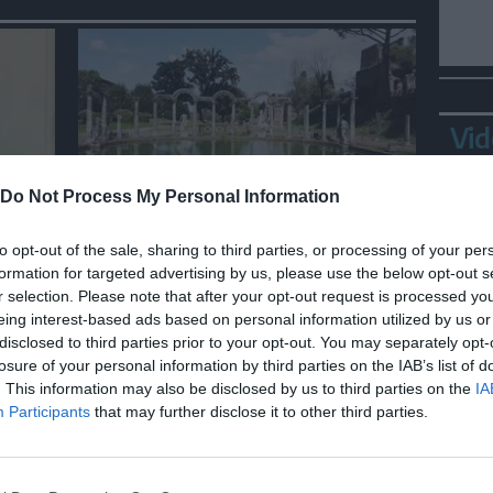
Vid
Do Not Process My Personal Information
SPETTACOLO
ca
Al via domenica a Tivoli
to opt-out of the sale, sharing to third parties, or processing of your per
tate
"VILLÆstate 2026", si parte
formation for targeted advertising by us, please use the below opt-out s
con Mogol e Battisti
r selection. Please note that after your opt-out request is processed y
eing interest-based ads based on personal information utilized by us or
disclosed to third parties prior to your opt-out. You may separately opt-
losure of your personal information by third parties on the IAB’s list of
Bepp
. This information may also be disclosed by us to third parties on the
IA
sta
Participants
that may further disclose it to other third parties.