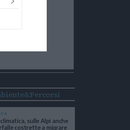
biente&Percorsi
RCA
 climatica, sulle Alpi anche
arfalle costrette a migrare