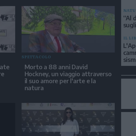
NATU
“Al d
sugli
IL LI
L'Ap
camm
SPETTACOLO
sism
nate
Morto a 88 anni David
re
Hockney, un viaggio attraverso
il suo amore per l'arte e la
natura