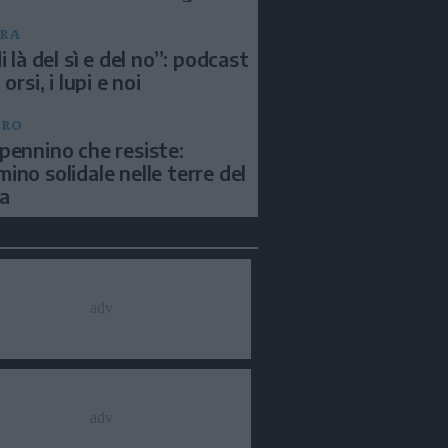
RA
i là del sì e del no”: podcast
 orsi, i lupi e noi
BRO
pennino che resiste:
ino solidale nelle terre del
a