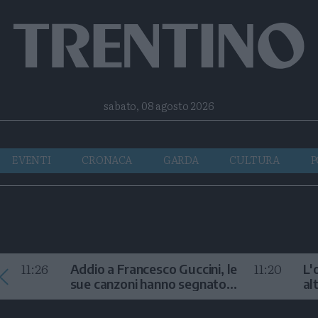
Facebook
Twitter
Instagram
Telegram
RSS
sabato, 08 agosto 2026
EVENTI
CRONACA
GARDA
CULTURA
P
11:26
11:20
Addio a Francesco Guccini, le
L'
sue canzoni hanno segnato
al
la storia
te