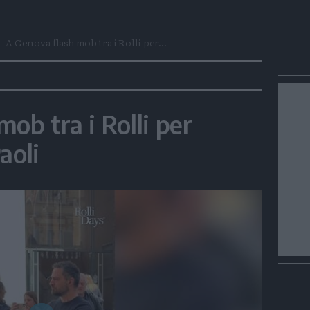
A Genova flash mob tra i Rolli per...
ob tra i Rolli per
aoli