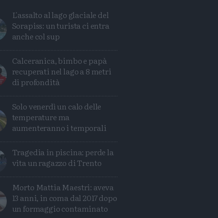
L'assalto al lago glaciale del
Sorapiss: un turista ci entra
anche col sup
Calceranica, bimbo e papà
recuperati nel lago a 8 metri
di profondità
Solo venerdì un calo delle
temperature ma
aumenteranno i temporali
Tragedia in piscina: perde la
Condividi
Condividi
Twitter
Condividi
Mail
vita un ragazzo di Trento
Morto Mattia Maestri: aveva
13 anni, in coma dal 2017 dopo
un formaggio contaminato