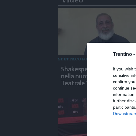
Trentino -
SPETTACOLO
Shakespeare, danza e musi
If you wish 
nella nuova edizione di Es
sensitive in
Teatrale Veronese
confirm you
continue se
information 
further disc
participants
Downstream 