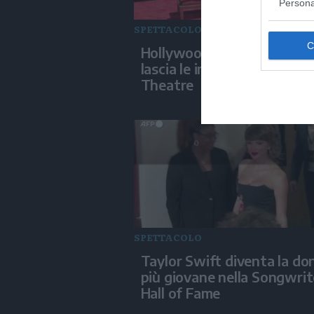
Persona
SPETTACOLO
Hollywood, Javier Bardem
lascia le impronte al Chine
Theatre
SPETTACOLO
Taylor Swift diventa la do
più giovane nella Songwrit
Hall of Fame