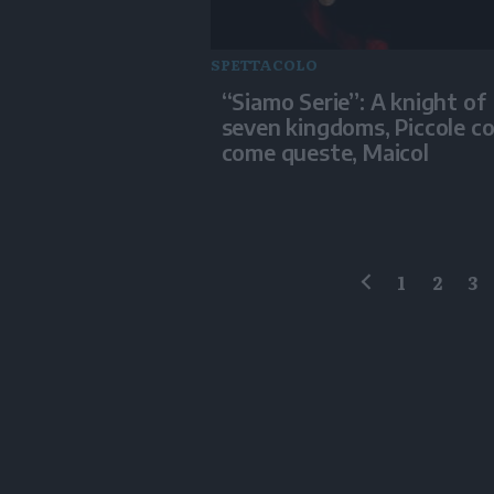
SPETTACOLO
“Siamo Serie”: A knight of
seven kingdoms, Piccole c
come queste, Maicol
1
2
3
precedente