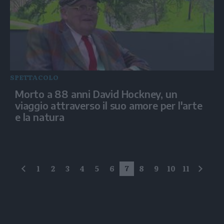
SPETTACOLO
Morto a 88 anni David Hockney, un
viaggio attraverso il suo amore per l'arte
e la natura
1
2
3
4
5
6
7
8
9
10
11
precedente
succe