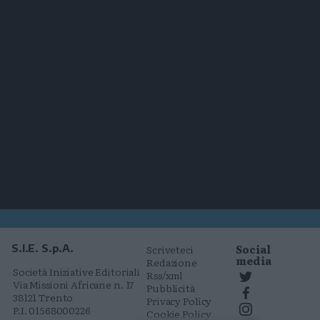
Social
S.I.E. S.p.A.
Scriveteci
media
Redazione
Società Iniziative Editoriali
Rss/xml
Via Missioni Africane n. 17
Pubblicità
38121 Trento
Privacy Policy
P.I. 01568000226
Cookie Policy