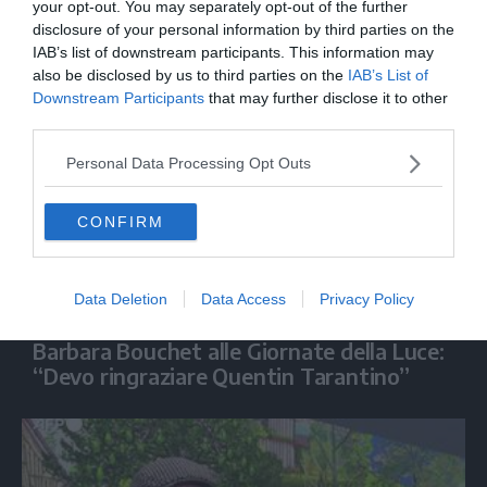
Ligabue: “Io a Sanremo come ospite? Mai
your opt-out. You may separately opt-out of the further
disclosure of your personal information by third parties on the
dire mai”
IAB’s list of downstream participants. This information may
also be disclosed by us to third parties on the
IAB’s List of
Downstream Participants
that may further disclose it to other
third parties.
Personal Data Processing Opt Outs
CONFIRM
Data Deletion
Data Access
Privacy Policy
SPETTACOLO
Barbara Bouchet alle Giornate della Luce:
“Devo ringraziare Quentin Tarantino”