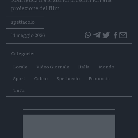
proiezione del film
Tags
spettacolo
14 maggio 2026
questo
questo
articolo
articolo
Categorie:
su
su
Whatsapp
Telegram
Locale
Video Giornale
Italia
Mondo
Sport
Calcio
Spettacolo
Economia
Tutti