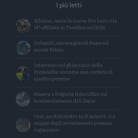
I più letti
Albiano, nasce la nuova Pro Loco: è la
14ª affiliata in Trentino nel 2026
Dolomiti, ancora grandi frane sul
monte Pelmo
Intervento sul ghiacciaio della
Presanella: soccorsa una cordata di
quattro persone
Stasera a Folgaria il docufilm sul
bombardamento di S.Ilario
Orsi, un chilometro in 15 minuti: «Le
mappe degli avvistamenti possono
ingannare»