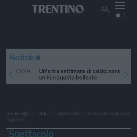
Me
Trentino
Cerca
su
Trentino
Cerca
su
Navigazione
Home
MONTAGNA
Trentino
principale
Facebook
Twitt
I
AMBIENTE
EVENTI
CRONACA
GARDA
CULTURA
PODCAST
Notizie
FOTO
Altre
08:49
Un'altra settimana di caldo: sarà
VIDEO
un Ferragosto bollente
GENERAZIONI
ITALIA-MONDO
Home page
VIDEO
Spettacolo
A Cannes i 25 anni di
"Fast and...
Spettacolo